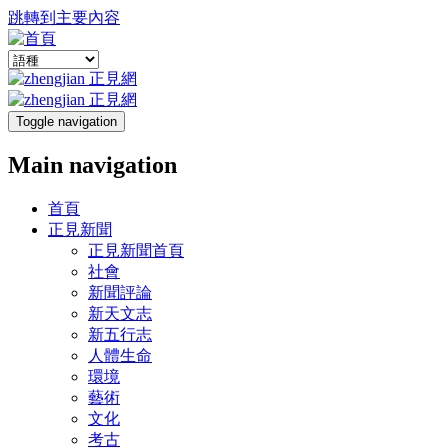
跳轉到主要內容
Toggle navigation
Main navigation
首頁
正見新聞
正見新聞首頁
社會
新聞評論
新天文志
新五行志
人體生命
環境
藝術
文化
考古