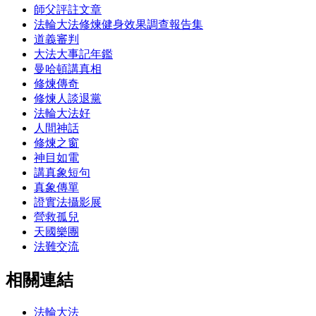
師父評註文章
法輪大法修煉健身效果調查報告集
道義審判
大法大事記年鑑
曼哈頓講真相
修煉傳奇
修煉人談退黨
法輪大法好
人間神話
修煉之窗
神目如電
講真象短句
真象傳單
證實法攝影展
營救孤兒
天國樂團
法難交流
相關連結
法輪大法