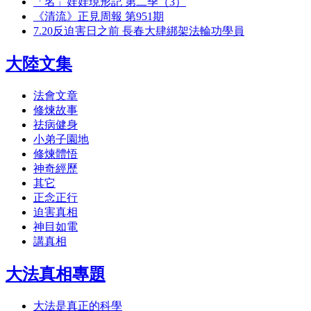
「名」娃娃現形記 第二季（3）
《清流》正見周報 第951期
7.20反迫害日之前 長春大肆綁架法輪功學員
大陸文集
法會文章
修煉故事
祛病健身
小弟子園地
修煉體悟
神奇經歷
其它
正念正行
迫害真相
神目如電
講真相
大法真相專題
大法是真正的科學