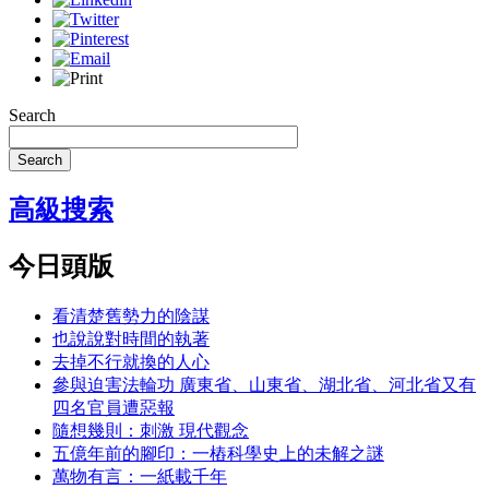
Search
Search
高級搜索
今日頭版
看清楚舊勢力的陰謀
也說說對時間的執著
去掉不行就換的人心
參與迫害法輪功 廣東省、山東省、湖北省、河北省又有
四名官員遭惡報
隨想幾則：刺激 現代觀念
五億年前的腳印：一樁科學史上的未解之謎
萬物有言：一紙載千年