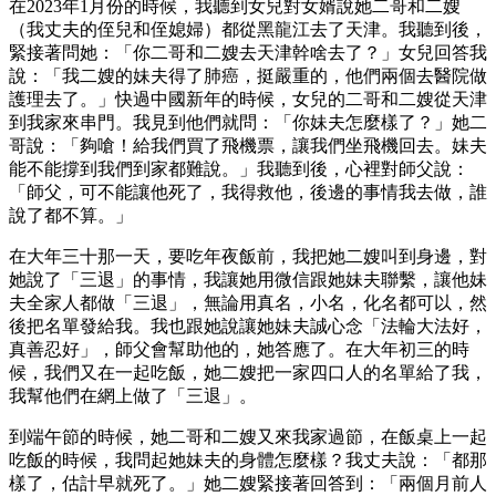
在2023年1月份的時候，我聽到女兒對女婿說她二哥和二嫂
（我丈夫的侄兒和侄媳婦）都從黑龍江去了天津。我聽到後，
緊接著問她：「你二哥和二嫂去天津幹啥去了？」女兒回答我
說：「我二嫂的妹夫得了肺癌，挺嚴重的，他們兩個去醫院做
護理去了。」快過中國新年的時候，女兒的二哥和二嫂從天津
到我家來串門。我見到他們就問：「你妹夫怎麼樣了？」她二
哥說：「夠嗆！給我們買了飛機票，讓我們坐飛機回去。妹夫
能不能撐到我們到家都難說。」我聽到後，心裡對師父說：
「師父，可不能讓他死了，我得救他，後邊的事情我去做，誰
說了都不算。」
在大年三十那一天，要吃年夜飯前，我把她二嫂叫到身邊，對
她說了「三退」的事情，我讓她用微信跟她妹夫聯繫，讓他妹
夫全家人都做「三退」，無論用真名，小名，化名都可以，然
後把名單發給我。我也跟她說讓她妹夫誠心念「法輪大法好，
真善忍好」，師父會幫助他的，她答應了。在大年初三的時
候，我們又在一起吃飯，她二嫂把一家四口人的名單給了我，
我幫他們在網上做了「三退」。
到端午節的時候，她二哥和二嫂又來我家過節，在飯桌上一起
吃飯的時候，我問起她妹夫的身體怎麼樣？我丈夫說：「都那
樣了，估計早就死了。」她二嫂緊接著回答到：「兩個月前人