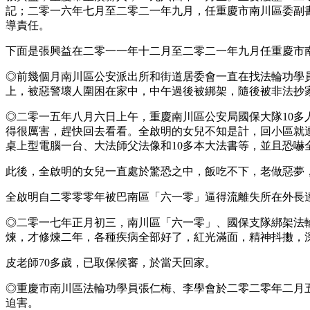
記；二零一六年七月至二零二一年九月，任重慶市南川區委副
導責任。
下面是張興益在二零一一年十二月至二零二一年九月任重慶市
◎前幾個月南川區公安派出所和街道居委會一直在找法輪功學
上，被惡警壞人圍困在家中，中午過後被綁架，隨後被非法抄
◎二零一五年八月六日上午，重慶南川區公安局國保大隊10
得很厲害，趕快回去看看。全啟明的女兒不知是計，回小區就遭
桌上型電腦一台、大法師父法像和10多本大法書等，並且恐嚇
此後，全啟明的女兒一直處於驚恐之中，飯吃不下，老做惡夢
全啟明自二零零零年被巴南區「六一零」逼得流離失所在外長達
◎二零一七年正月初三，南川區「六一零」、國保支隊綁架法
煉，才修煉二年，各種疾病全部好了，紅光滿面，精神抖擻，
皮老師70多歲，已取保候審，於當天回家。
◎重慶市南川區法輪功學員張仁梅、李學會於二零二零年二月
迫害。