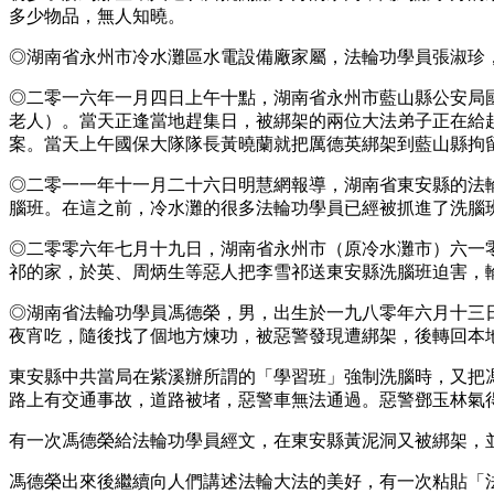
多少物品，無人知曉。
◎湖南省永州市冷水灘區水電設備廠家屬，法輪功學員張淑珍
◎二零一六年一月四日上午十點，湖南省永州市藍山縣公安局
老人）。當天正逢當地趕集日，被綁架的兩位大法弟子正在給
案。當天上午國保大隊隊長黃曉蘭就把厲德英綁架到藍山縣拘
◎二零一一年十一月二十六日明慧網報導，湖南省東安縣的法
腦班。在這之前，冷水灘的很多法輪功學員已經被抓進了洗腦
◎二零零六年七月十九日，湖南省永州市（原冷水灘市）六一
祁的家，於英、周炳生等惡人把李雪祁送東安縣洗腦班迫害，
◎湖南省法輪功學員馮德榮，男，出生於一九八零年六月十三
夜宵吃，隨後找了個地方煉功，被惡警發現遭綁架，後轉回本
東安縣中共當局在紫溪辦所謂的「學習班」強制洗腦時，又把
路上有交通事故，道路被堵，惡警車無法通過。惡警鄧玉林氣
有一次馮德榮給法輪功學員經文，在東安縣黃泥洞又被綁架，
馮德榮出來後繼續向人們講述法輪大法的美好，有一次粘貼「