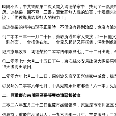
時隔不久，中共警察第二次又闖入馮德榮家中，找到了一點資
所。馮德榮，因不寫「三書」遭受毫無人性的迫害，十幾個夾
說：「周教導員給我打人的權力！」
當馮德榮的精神出現不正常時，不僅沒有得到治療，也沒有通
到二零零三年十一月二十日，勞教所通知家人去接，2一日他
一到外面，一會撲倒在地、一會兒又爬起又再撲倒，滿街到處
經治療無效果，馮德榮於二零零四年陰曆七月二十二日出走，
◎二零零七年六月二十五日下午，東安縣公安局政保大隊長惡
15天後將田放回。
二零零六年七月二十二日，周釗波又竄至田彩銀家中威脅，揚
◎炎熱的二零零六年七月，中共湖南永州市邪惡「六一零」先
二、原重慶市南川區區長張興益遭惡報被查
二零二六年五月二十三日重慶市媒體報導，原重慶市南川區區
張興益，重慶市巫溪縣人，一九六四年一月生。主要履歷：二