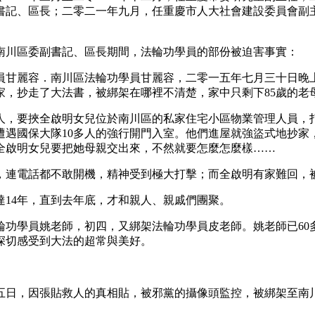
書記、區長；二零二一年九月，任重慶市人大社會建設委員會副
南川區委副書記、區長期間，法輪功學員的部份被迫害事實：
員甘麗容．南川區法輪功學員甘麗容，二零一五年七月三十日晚上
家，抄走了大法書，被綁架在哪裡不清楚，家中只剩下85歲的老
多人，要挾全啟明女兒位於南川區的私家住宅小區物業管理人員，
遇國保大隊10多人的強行開門入室。他們進屋就強盜式地抄家，
全啟明女兒要把她母親交出來，不然就要怎麼怎麼樣……
，連電話都不敢開機，精神受到極大打擊；而全啟明有家難回，
14年，直到去年底，才和親人、親戚們團聚。
輪功學員姚老師，初四，又綁架法輪功學員皮老師。姚老師已60
深切感受到大法的超常與美好。
五日，因張貼救人的真相貼，被邪黨的攝像頭監控，被綁架至南