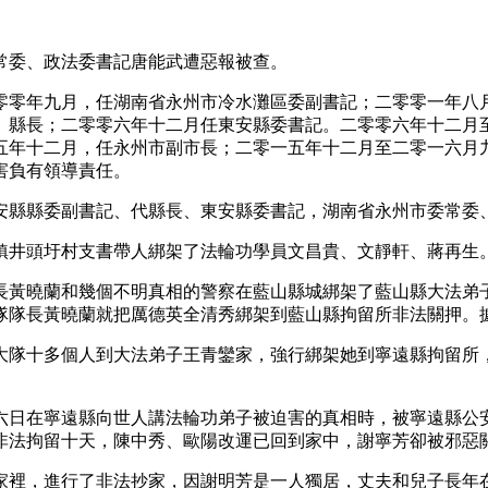
常委、政法委書記唐能武遭惡報被查。
零零年九月，任湖南省永州市冷水灘區委副書記；二零零一年八
、縣長；二零零六年十二月任東安縣委書記。二零零六年十二月
五年十二月，任永州市副市長；二零一五年十二月至二零一六月
害負有領導責任。
安縣縣委副書記、代縣長、東安縣委書記，湖南省永州市委常委
鎮井頭圩村支書帶人綁架了法輪功學員文昌貴、文靜軒、蔣再生
長黃曉蘭和幾個不明真相的警察在藍山縣城綁架了藍山縣大法弟
隊隊長黃曉蘭就把厲德英全清秀綁架到藍山縣拘留所非法關押。據
大隊十多個人到大法弟子王青鑾家，強行綁架她到寧遠縣拘留所
六日在寧遠縣向世人講法輪功弟子被迫害的真相時，被寧遠縣公安
非法拘留十天，陳中秀、歐陽改運已回到家中，謝寧芳卻被邪惡
家裡，進行了非法抄家，因謝明芳是一人獨居，丈夫和兒子長年