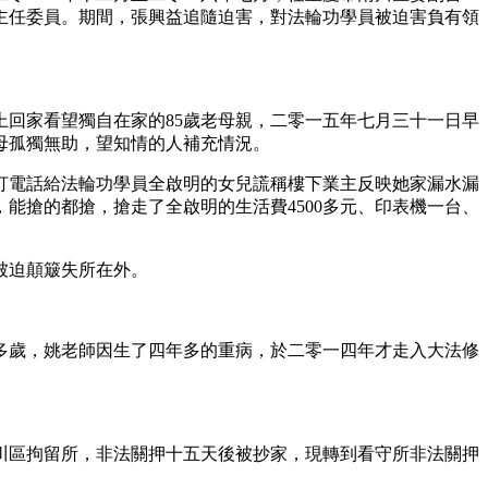
主任委員。期間，張興益追隨迫害，對法輪功學員被迫害負有領
回家看望獨自在家的85歲老母親，二零一五年七月三十一日早
母孤獨無助，望知情的人補充情況。
打電話給法輪功學員全啟明的女兒謊稱樓下業主反映她家漏水漏
能搶的都搶，搶走了全啟明的生活費4500多元、印表機一台、
被迫顛簸失所在外。
多歲，姚老師因生了四年多的重病，於二零一四年才走入大法修
川區拘留所，非法關押十五天後被抄家，現轉到看守所非法關押