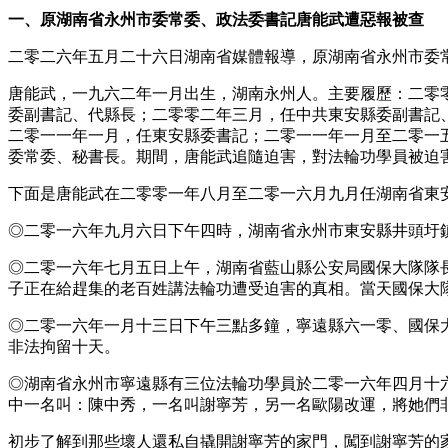
一、原湖南省永州市委常委、政法委書記唐能武遭惡報被查
二零二六年五月二十六日湖南省媒體報導，原湖南省永州市委
唐能武，一九六二年一月出生，湖南永州人。主要履歷：二零
委副書記、代縣長；二零零二年三月，任中共東安縣委副書記
二零一一年一月，任東安縣委書記；二零一一年一月至二零一
委常委、秘書長。期間，唐能武追隨迫害，對法輪功學員被迫
下面是唐能武在二零零一年八月至二零一六月九月任湖南省東
◎二零一六年九月六日下午四時，湖南省永州市東安縣井頭圩
◎二零一六年七月五日上午，湖南省藍山縣公安局國保大隊隊
子正在給趕集的老百姓講法輪功遭受迫害的真相。當天國保大
◎二零一六年一月十三日下午三點多鐘，寧遠縣六一零、國保
非法拘留十天。
◎湖南省永州市寧遠縣有三位法輪功學員於二零一六年四月十
中一名叫：陳中秀，一名叫謝寧芳，另一名歐陽改運，將她們
初步了解到那些壞人還私自撬開謝寧芳的家門，闖到謝寧芳的