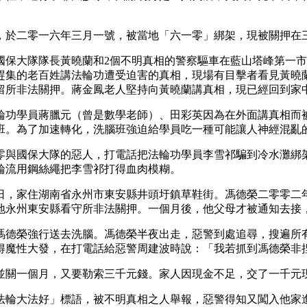
，於二零一六年三月一號，被當地「六一零」綁架，現被關押在
國保大隊隊長黃曉蘭和2個不明真相的警察驅車在藍山塔峰第一
趕集的老百姓講法輪功遭受迫害的真相，現場有目擊者看見黃曉
留所非法關押。蔣金鳳老人堅持向黃曉蘭講真相，現已經回到家
輪功學員蔣臘元（曾是數學老師）、田彩英因為在外面講真相而
班。為了加速轉化，洗腦班強迫給學員吃一種可能讓人神經混亂
零與國保大隊的惡人，打電話把法輪功學員李雪祁騙到冷水灘綁
輪流用鋼絲繩把李雪祁打得血肉模糊。
日，家住湖南省永州市東安縣井頭圩鎮草鞋街。馮德榮二零零二
地永州東安縣看守所非法關押。一個月後，他父母才被通知去接
馮德榮強行送去洗腦。馮德榮半夜出走，惡警到處追尋，搜遍所
得魔性大發，在打電話給惡警周建波時說：「我若抓到馮德榮非
並關一個月，又要勒索三千元錢。家人因現金不足，交了一千元
法輪大法好」標語，被不明真相之人舉報，惡警得知又闖入他家