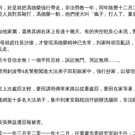
料，於是就把馮德榮強行帶走，非法勞教一年，同年陰曆十二月
控人員對其毆打，馮德榮一動，他們便大叫「瘋子」打人了。婁
知他家屬，還將其綁在床上長達十幾天。有的夾控犯良心未泯，
父母就趕往長沙接，才發現馮德榮精神已失常，到家時胡言亂語
亂走。
至今音信全無！一個平民百姓，訴訟無門、哭訟無用……。
警周釗波帶4名警察闖進大法弟子田彩銀家中，強行抄家，以發
言上次處罰太輕，要田講明傳單來路以從重處罰，要田在家等著
後綁架十多名大法弟子，集中到東安縣枕頭圩鎮辦洗腦班，非法
長張興益遭惡報被查。
零一一年三月至二零一一年十二月，任重慶市委研究室副主任；