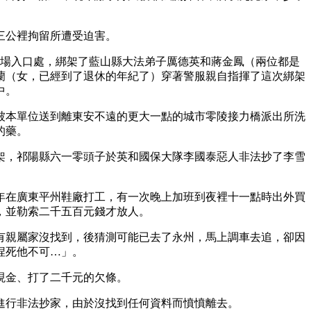
三公裡拘留所遭受迫害。
市場入口處，綁架了藍山縣大法弟子厲德英和蔣金鳳（兩位都是
蘭（女，已經到了退休的年紀了）穿著警服親自指揮了這次綁架
中。
被本單位送到離東安不遠的更大一點的城市零陵接力橋派出所洗
的藥。
架，祁陽縣六一零頭子於英和國保大隊李國泰惡人非法抄了李雪
年在廣東平州鞋廠打工，有一次晚上加班到夜裡十一點時出外買
，並勒索二千五百元錢才放人。
有親屬家沒找到，後猜測可能已去了永州，馬上調車去追，卻因
捏死他不可…」。
現金、打了二千元的欠條。
進行非法抄家，由於沒找到任何資料而憤憤離去。