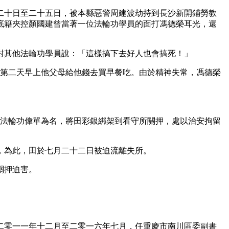
二十日至二十五日，被本縣惡警周建波劫持到長沙新開鋪勞教
底籍夾控顏國建曾當著一位法輪功學員的面打馮德榮耳光，還
對其他法輪功學員說：「這樣搞下去好人也會搞死！」
，第二天早上他父母給他錢去買早餐吃。由於精神失常，馮德榮
現法輪功偉單為名，將田彩銀綁架到看守所關押，處以治安拘留
，為此，田於七月二十二日被迫流離失所。
關押迫害。
二零一一年十二月至二零一六年七月，任重慶市南川區委副書