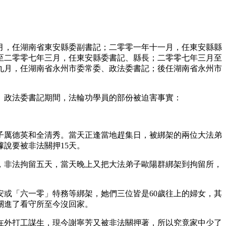
月，任湖南省東安縣委副書記；二零零一年十一月，任東安縣縣
至二零零七年三月，任東安縣委書記、縣長；二零零七年三月至
九月，任湖南省永州市委常委、政法委書記；後任湖南省永州市
、政法委書記期間，法輪功學員的部份被迫害事實：
。
子厲德英和全清秀。當天正逢當地趕集日，被綁架的兩位大法弟
說要被非法關押15天。
，非法拘留五天，當天晚上又把大法弟子歐陽群綁架到拘留所，
或「六一零」特務等綁架，她們三位皆是60歲往上的婦女，其
關進了看守所至今沒回家。
在外打工謀生，現今謝寧芳又被非法關押著，所以究竟家中少了