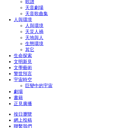
歌譜
天音劇場
天音歌曲集
人與環境
人與環境
天災人禍
天地與人
生態環境
其它
生命探索
文明新見
文學藝術
警世預言
宇宙時空
巨變中的宇宙
劇場
書籍
正見廣播
按日瀏覽
網上投稿
聯繫我們