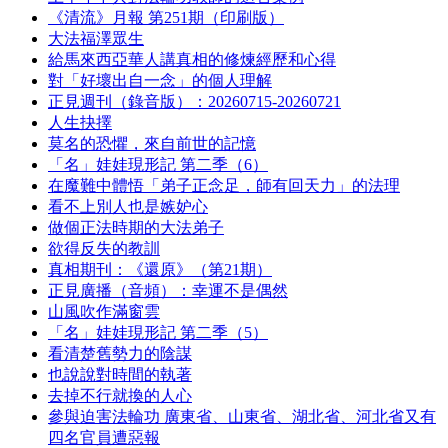
《清流》月報 第251期（印刷版）
大法福澤眾生
給馬來西亞華人講真相的修煉經歷和心得
對「好壞出自一念」的個人理解
正見週刊（錄音版）：20260715-20260721
人生抉擇
莫名的恐懼，來自前世的記憶
「名」娃娃現形記 第二季（6）
在魔難中體悟「弟子正念足，師有回天力」的法理
看不上別人也是嫉妒心
做個正法時期的大法弟子
欲得反失的教訓
真相期刊：《還原》（第21期）
正見廣播（音頻）：幸運不是偶然
山風吹作滿窗雲
「名」娃娃現形記 第二季（5）
看清楚舊勢力的陰謀
也說說對時間的執著
去掉不行就換的人心
參與迫害法輪功 廣東省、山東省、湖北省、河北省又有
四名官員遭惡報