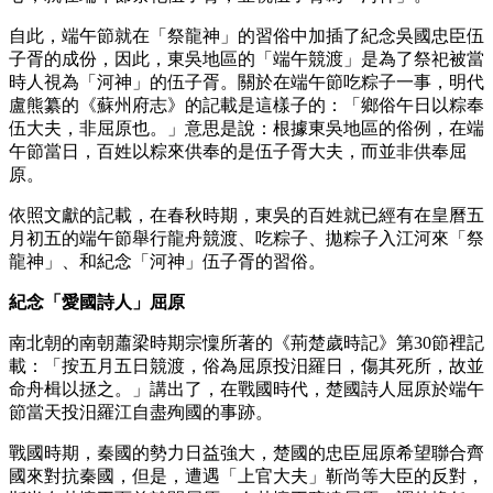
自此，端午節就在「祭龍神」的習俗中加插了紀念吳國忠臣伍
子胥的成份，因此，東吳地區的「端午競渡」是為了祭祀被當
時人視為「河神」的伍子胥。關於在端午節吃粽子一事，明代
盧熊纂的《蘇州府志》的記載是這樣子的：「鄉俗午日以粽奉
伍大夫，非屈原也。」意思是說：根據東吳地區的俗例，在端
午節當日，百姓以粽來供奉的是伍子胥大夫，而並非供奉屈
原。
依照文獻的記載，在春秋時期，東吳的百姓就已經有在皇曆五
月初五的端午節舉行龍舟競渡、吃粽子、拋粽子入江河來「祭
龍神」、和紀念「河神」伍子胥的習俗。
紀念「愛國詩人」屈原
南北朝的南朝蕭梁時期宗懍所著的《荊楚歲時記》第30節裡記
載：「按五月五日競渡，俗為屈原投汨羅日，傷其死所，故並
命舟楫以拯之。」講出了，在戰國時代，楚國詩人屈原於端午
節當天投汨羅江自盡殉國的事跡。
戰國時期，秦國的勢力日益強大，楚國的忠臣屈原希望聯合齊
國來對抗秦國，但是，遭遇「上官大夫」靳尚等大臣的反對，