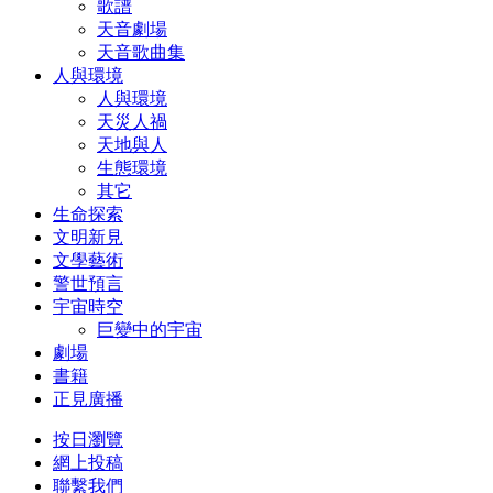
歌譜
天音劇場
天音歌曲集
人與環境
人與環境
天災人禍
天地與人
生態環境
其它
生命探索
文明新見
文學藝術
警世預言
宇宙時空
巨變中的宇宙
劇場
書籍
正見廣播
按日瀏覽
網上投稿
聯繫我們