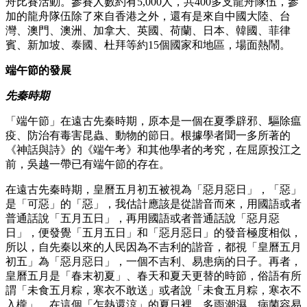
舟比賽活動。參賽人數約有5,000人，共400多支龍舟隊伍，參
加的龍舟隊伍除了來自香港之外，還有是來自中國大陸、台
灣、澳門、澳洲、加拿大、英國、荷蘭、日本、韓國、菲律
賓、新加坡、泰國、杜拜等約15個國家和地區，場面熱鬧。
端午節的發展
先秦時期
「端午節」在遠古先秦時期，原本是一個在夏季辟邪、驅除瘟
疫、防治有毒害昆蟲、動物的節日。根據學者聞一多所著的
《神話與詩》的《端午考》和其他學者的考究，在屈原投江之
前，吳越一帶已有端午節的存在。
在遠古先秦時期，皇曆五月初五被視為「惡月惡日」，「惡」
是「可惡」的「惡」，我估計應該是從諧音而來，用國語或者
普通話說「五月五日」，再用國語或者普通話說「惡月惡
日」，便發覺「五月五日」和「惡月惡日」的發音極度相似，
所以，自先秦以來的人民因為不吉利的諧音，都視「皇曆五月
初五」為「惡月惡日」，一個不吉利、易患病的日子。再者，
皇曆五月是「春末初夏」、春天和夏天更替的時節，俗語有所
謂「未食五月粽，寒衣不敢送」或者說「未食五月粽，寒衣不
入櫳」，在這個「乍熱還涼」的夏日裡，多雨潮濕，病菌容易