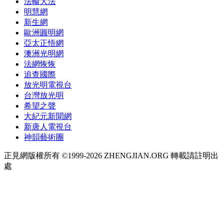
法輪大法
明慧網
新生網
歐洲圓明網
亞太正悟網
澳洲光明網
法網恢恢
追查國際
放光明電視台
台灣放光明
希望之聲
大紀元新聞網
新唐人電視台
神韻藝術團
正見網版權所有 ©1999-2026 ZHENGJIAN.ORG 轉載請註明出
處