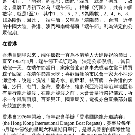
是「初」、「開始」的意思，因此「端五」就是「初五」，故
此，皇曆五月初五名為「端午節」。根據《河圖》，共有10個
數字，就是1至10，其中1，3，5，7，9為陽數，2、4、6、8、
10為陰數，因此，「端午節」又稱為「端陽節」。台灣、近年
的中國大陸、香港、澳門和南韓都將「端午節」列為法定的公
眾假期。
在香港
香港自開埠以來，端午節都一直為本港華人大肆慶祝的節日，
直至1962年4月，端午節正式訂定為「法定公眾假期」，當日
放假一天。在端午節當日，家家普遍都會事先或者在當日購買
粽子回家，在端午節當天吃；喜歡游泳的市民會一家大小往沙
灘游水，說是：洗過「龍舟水」能辟邪、祛百病；在香港的大
埔、沙田、屯門、荃灣、香港仔、維多利亞海港等沿岸地區都
有舉行龍舟競渡，在龍舟競渡之前，大會會舉行祭祀儀式，祈
求一年風調雨順、百業興旺、國泰民安，電視亦會直播部分龍
舟競渡的賽事。
香港自1976年開始，每年都會舉辦「香港國際龍舟邀請賽」
(the Hong Kong International Dragon Boat Regatta)，賽事於每年
6月端午節後的星期六和星期日舉行，是最具聲譽的國際性龍