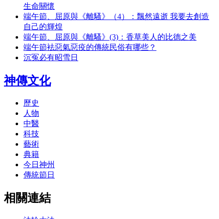
生命關懷
端午節、屈原與《離騷》（4）：飄然遠逝 我要去創造
自己的輝煌
端午節、屈原與《離騷》(3)：香草美人的比德之美
端午節袪惡氣惡疫的傳統民俗有哪些？
沉冤必有昭雪日
神傳文化
歷史
人物
中醫
科技
藝術
典籍
今日神州
傳統節日
相關連結