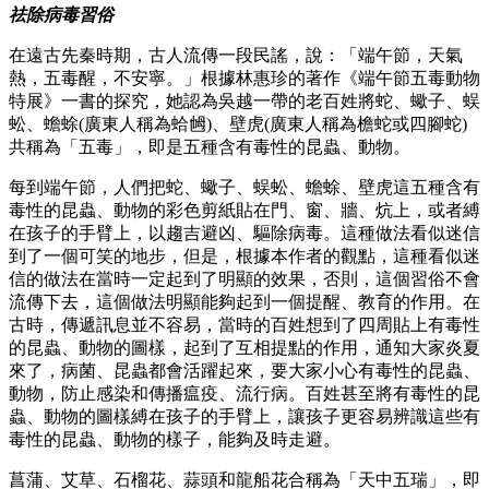
祛除病毒習俗
在遠古先秦時期，古人流傳一段民謠，說：「端午節，天氣
熱，五毒醒，不安寧。」根據林惠珍的著作《端午節五毒動物
特展》一書的探究，她認為吳越一帶的老百姓將蛇、蠍子、蜈
蚣、蟾蜍(廣東人稱為蛤乸)、壁虎(廣東人稱為檐蛇或四腳蛇)
共稱為「五毒」，即是五種含有毒性的昆蟲、動物。
每到端午節，人們把蛇、蠍子、蜈蚣、蟾蜍、壁虎這五種含有
毒性的昆蟲、動物的彩色剪紙貼在門、窗、牆、炕上，或者縛
在孩子的手臂上，以趨吉避凶、驅除病毒。這種做法看似迷信
到了一個可笑的地步，但是，根據本作者的觀點，這種看似迷
信的做法在當時一定起到了明顯的效果，否則，這個習俗不會
流傳下去，這個做法明顯能夠起到一個提醒、教育的作用。在
古時，傳遞訊息並不容易，當時的百姓想到了四周貼上有毒性
的昆蟲、動物的圖樣，起到了互相提點的作用，通知大家炎夏
來了，病菌、昆蟲都會活躍起來，要大家小心有毒性的昆蟲、
動物，防止感染和傳播瘟疫、流行病。百姓甚至將有毒性的昆
蟲、動物的圖樣縛在孩子的手臂上，讓孩子更容易辨識這些有
毒性的昆蟲、動物的樣子，能夠及時走避。
菖蒲、艾草、石榴花、蒜頭和龍船花合稱為「天中五瑞」，即