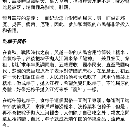
炮，競賽時鑼鼓喧天、萬人空巷，擠得岸邊水泄不通，喝彩聲
此起彼落，場面極為熱鬧、壯觀。
龍舟競渡的意義：一面紀念忠心愛國的屈原，另一面驅走邪
魔、災害、病菌、厄運，因此、參加和圍觀的市民都非常投入
和雀躍。
吃粽子習俗
在春秋、戰國時代之前，吳越一帶的人民會用竹筒裝上糯米，
自製粽子，然後把粽子拋入江河來祭「龍神」，兼且祭天、祭
祖，以祈求年年風調雨順、五穀豐收、國泰民安。直至戰國時
代，楚國的忠臣屈原為了表示對楚國的忠心，在皇曆五月初五
這一天投汨羅江自盡，人民恐怕他被大魚吃了，就用竹筒裝上
糯米，做成粽子，拋入江裡，希望魚兒只吃粽子、不吃屈原的
身體，好像把粽子拋入江河來祭「龍神」一樣。
在端午節包粽子、食粽子這個習俗一直到了東漢，每逢到了端
午節的前幾天，家家戶戶都浸糯米、洗粽葉和包粽子，但是，
再不會把粽子拋入江河裡去，人們除了自己吃之外，親友之間
還互相饋贈，自此，粽子就成為端午節的傳統食品，流傳至
今。