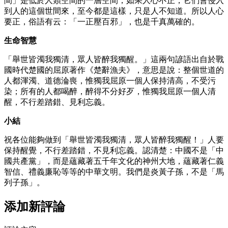
間」是低於人類空間的一層空間，如果人心不正，它們會侵入
到人的這個世間來，至今都是這樣，只是人不知道。所以人心
要正，俗語有云：「一正壓百邪」，也是千真萬確的。
生命智慧
「舉世皆濁我獨清，眾人皆醉我獨醒。」這兩句諺語出自於戰
國時代楚國的屈原著作《楚辭漁夫》，意思是說：整個世道的
人都渾濁、道德淪喪，惟獨我屈原一個人保持清高，不受污
染；所有的人都喝醉，醉得不分好歹，惟獨我屈原一個人清
醒，不行差踏錯、見利忘義。
小結
祝各位能夠做到「舉世皆濁我獨清，眾人皆醉我獨醒！」人要
保持醒覺，不行差踏錯，不見利忘義。認清楚：中國不是「中
國共產黨」，而是蘊藏著五千年文化的神州大地，蘊藏著仁義
智信、禮義廉恥等等的中華文明。我們是炎黃子孫，不是「馬
列子孫」。
添加新評論