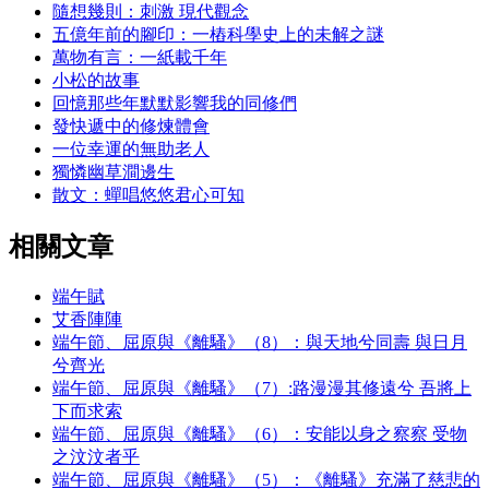
隨想幾則：刺激 現代觀念
五億年前的腳印：一樁科學史上的未解之謎
萬物有言：一紙載千年
小松的故事
回憶那些年默默影響我的同修們
發快遞中的修煉體會
一位幸運的無助老人
獨憐幽草澗邊生
散文：蟬唱悠悠君心可知
相關文章
端午賦
艾香陣陣
端午節、屈原與《離騷》（8）：與天地兮同壽 與日月
兮齊光
端午節、屈原與《離騷》（7）:路漫漫其修遠兮 吾將上
下而求索
端午節、屈原與《離騷》（6）：安能以身之察察 受物
之汶汶者乎
端午節、屈原與《離騷》（5）：《離騷》充滿了慈悲的