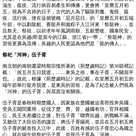
滋生，瘟疫、流行病容易產生和傳播，更會將「皇曆五月初
五」視為不吉祥的日子，古代的人為了驅除邪魔、鬼怪、瘟
疫、流行病，便在這個號稱「惡月惡日」的「皇曆五月初五端
午節」中以劃龍船、賽龍舟和拋粽子入江河來「祭龍神」，並
且祭天、祭祖，以祈求年年風調雨順、五穀豐收、國泰民安，
尤其是在吳越(即是當今的江蘇、浙江省)一帶，「祭龍神」的
習俗更廣為流傳，吳越的人民更認為他們是「龍的傳人」。
祭祀「河神」伍子胥
南北朝的南朝蕭梁時期宗懍所著的《荊楚歲時記》第30節裡記
載：「按五月五日競渡，……東吳之俗，事在子胥，不關屈平
也。」故此，根據《荊楚歲時記》的記載，在皇曆五月初五的
端午節舉行龍舟競渡，是東吳的習俗，是為了紀念被人們視為
「河神」的伍子胥，與屈原沒有關係。
伍子胥是春秋時期楚國人，因家族在楚國被迫害而投奔吳國，
受吳王闔閭重用，征伐了楚、齊、晉、越國有功，官拜相國
公，吳王夫差繼位之後，對伍子胥「聯齊抗越」的戰略不滿，
又聽信了大臣伯否的讒言，將伍子胥賜死，並且在五月初五將
伍子胥的屍首投入江中，此後，百姓有感於伍子胥忠心為國之
心，就在端午節祭祀伍子胥，並視伍子胥為「河神」。