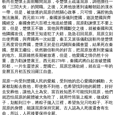
靳尚在楚懷王面前離間屈原，令楚懷王疏遠屈原，調他擔任一
個「三閭大夫」的閒職。之後，又將他放逐到遠離朝廷的漢水
一帶，但是，被放逐的屈原仍然關心政事，只可惜，滿腔抱負
無法施展。西元前313年，秦國派張儀到楚國，遊說楚國與齊
國絕交，秦國會把六百裡土地送給楚國，屈原勸諫懷王不要上
當，但是，楚懷王不聽，當他與齊國斷交之後，就被秦國和其
他隣國攻伐，楚懷王知道犯了大錯，急急召回屈原。屈原立刻
出使齊國，與齊國再一次結盟，秦王又派張儀勸說靳尚使楚懷
王再度背信齊國，楚懷王於是往武關與秦國會盟，結果死在秦
國。楚襄王繼位，依然聽信靳尚的奸言，把屈原放逐到更偏遠
的地方。屈原雖然長期被放逐，但是，他愛國之情仍然十分
重，盡力勸諫楚襄王。西元前278年，秦國武將白起攻破楚國
郢都，一片生靈塗炭，楚國亡。屈原悲痛欲絕，就在這一年的
皇曆五月初五投汨羅江自盡。
屈原一向受到楚國人民的愛戴，受到他的忠心愛國的觸動，大
家都划船去救他，即使救不到他，也希望找到他的屍體，好好
去安葬他，讓他入土為安。當百姓知悉不可能找到屈原，他們
就恐怕屈原的屍體被大魚吃了，就用竹筒裝上糯米，做成粽
子，划船到江中，將粽子拋入江裡，希望魚兒只吃粽子、不吃
屈原的身體，能讓屈原保持完屍。古人認為人死後還會有生
命，所以，人死後要保持全屍。