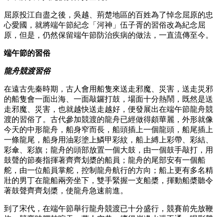
屈原投江自盡之後，吳越、荊楚地區的百姓為了悼念屈原的忠
心愛國，就將端午節紀念「河神」伍子胥的習俗改為紀念屈
原，但是，仍然保留端午節防治疾病的做法，一直流傳至今。
端午節的習俗
龍舟競渡習俗
在遠古先秦時期，古人會用船隻來送走邪魔、災害，送走災邪
的船隻會一面出海、一面敲鑼打鼓，場面十分熱鬧，既然是送
走邪魔、災害，也就越快送走越好，便發展出在端午節龍舟競
渡的習俗了。古代參加競渡的龍舟已經做得頗華麗，外形就像
今天的中形龍舟，船身窄而長，船頭插上一個龍頭，船尾插上
一條龍尾，船身用油彩塗上鱗甲彩紋，船上縛上彩帶、彩結、
彩傘、彩旗；龍舟的頭部放置一個大鼓，由一個鼓手敲打，用
鼓聲的節奏指揮著齊齊划槳的船員；龍舟的尾部安有一個船
舵，由一位船員掌舵，控制龍舟航行的方向；船上更有多名精
壯的男丁在龍船兩旁坐下，雙手緊握一支船槳，揮動船槳聽令
著鼓聲齊齊划槳，使龍舟急速前進。
到了宋代，在端午節舉行龍舟競渡已十分盛行，競賽前先放鞭