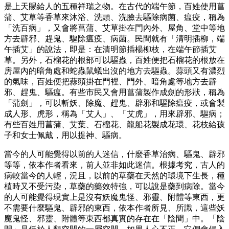
是上天賜給人的五種祥瑞之物。在古代的端午節，百姓使用菖
蒲、艾草等香草來沐浴、洗頭、洗臉去驅除病菌、瘟疫，稱為
「洗百病」，又會將菖蒲、艾草掛在門內外、屋角、堂中等地
方去辟邪、趕鬼、驅除瘟疫、病菌。民間就有「清明插柳，端
午插艾」的說法，即是：在清明節插楊柳枝，在端午節插艾
草。另外，石榴花的根部可以驅蟲，百姓便把石榴花的根放在
房屋內的暗角處和蛇蟲鼠蟻出沒的地方去驅蟲。蒜頭又有濃烈
的氣味，百姓便把蒜頭掛在門裡、門外、暗角處等地方去辟
邪、趕鬼、驅瘟。有些市民又會用菖蒲製作成劍的形狀，稱為
「蒲劍」，可以斬妖、除魔、趕鬼、辟邪和驅除瘟疫，或會製
成人形、虎形，稱為「艾人」、「艾虎」，用來辟邪、驅病；
有些百姓用菖蒲、艾葉、石榴花、龍船花製成花環、花枝給孩
子和女士佩戴，用以提神、驅病。
當今的人可能覺得以前的人迷信，什麼香草治病、驅鬼、辟邪
等等，依本作者看來，前人並非如此迷信。根據考究，古人的
病較當今的人輕，況且，以前的草藥在天然的環境下生長，種
植時又不受污染，草藥的藥效特強，可以說是藥到病除。當今
的人可能覺得現實上是沒有妖魔鬼怪、邪靈、附體等東西，更
不需要什麼驅鬼、辟邪的東西，依本作者所見、所識，這些妖
魔鬼怪、邪靈、附體等東西都真實的存在在「陰間」中。「陰