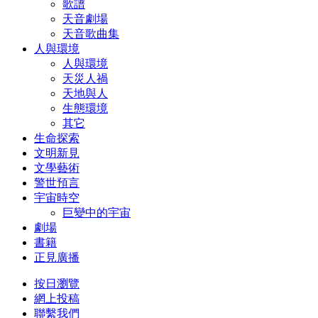
歌譜
天音劇場
天音歌曲集
人與環境
人與環境
天災人禍
天地與人
生態環境
其它
生命探索
文明新見
文學藝術
警世預言
宇宙時空
巨變中的宇宙
劇場
書籍
正見廣播
按日瀏覽
網上投稿
聯繫我們