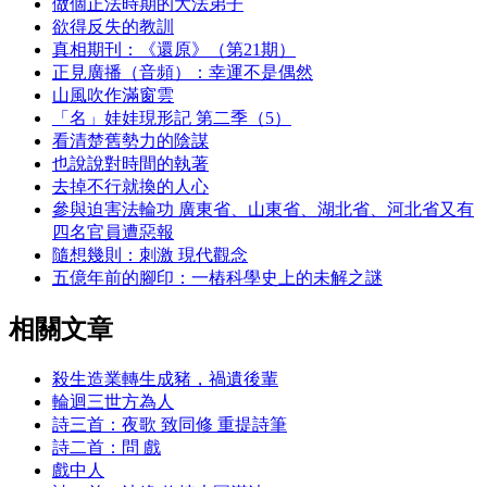
做個正法時期的大法弟子
欲得反失的教訓
真相期刊：《還原》（第21期）
正見廣播（音頻）：幸運不是偶然
山風吹作滿窗雲
「名」娃娃現形記 第二季（5）
看清楚舊勢力的陰謀
也說說對時間的執著
去掉不行就換的人心
參與迫害法輪功 廣東省、山東省、湖北省、河北省又有
四名官員遭惡報
隨想幾則：刺激 現代觀念
五億年前的腳印：一樁科學史上的未解之謎
相關文章
殺生造業轉生成豬，禍遺後輩
輪迴三世方為人
詩三首：夜歌 致同修 重提詩筆
詩二首：問 戲
戲中人