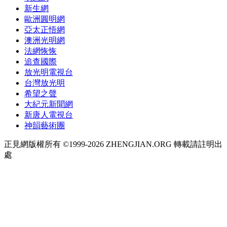
新生網
歐洲圓明網
亞太正悟網
澳洲光明網
法網恢恢
追查國際
放光明電視台
台灣放光明
希望之聲
大紀元新聞網
新唐人電視台
神韻藝術團
正見網版權所有 ©1999-2026 ZHENGJIAN.ORG 轉載請註明出
處