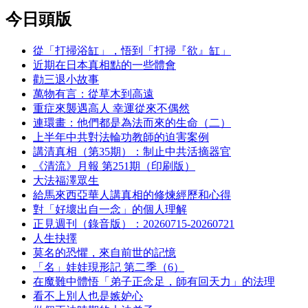
今日頭版
從「打掃浴缸」，悟到「打掃『欲』缸」
近期在日本真相點的一些體會
勸三退小故事
萬物有言：從草木到高遠
重症來襲遇高人 幸運從來不偶然
連環畫：他們都是為法而來的生命（二）
上半年中共對法輪功教師的迫害案例
講清真相（第35期）：制止中共活摘器官
《清流》月報 第251期（印刷版）
大法福澤眾生
給馬來西亞華人講真相的修煉經歷和心得
對「好壞出自一念」的個人理解
正見週刊（錄音版）：20260715-20260721
人生抉擇
莫名的恐懼，來自前世的記憶
「名」娃娃現形記 第二季（6）
在魔難中體悟「弟子正念足，師有回天力」的法理
看不上別人也是嫉妒心