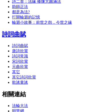
詩二首：法緣 修煉大圓滿法
助師正法
都是為法?
打開輪迴的記憶
輪迴小故事：前世之怨，今世之緣
詩詞曲賦
詩詞曲賦
唐詩欣賞
詩詞常識
宋詞欣賞
元曲欣賞
其它
其它詩詞欣賞
歌謠童謠
相關連結
法輪大法
明慧網