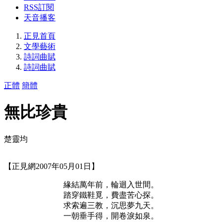
RSS訂閱
天音播客
正見首頁
文學藝術
詩詞曲賦
詩詞曲賦
正體
簡體
無比珍貴
楚靈均
【正見網2007年05月01日】
緣結萬年前，輪迴入世間。
踏穿鐵鞋覓，費盡苦心探。
求索遍三教，沉思夢九天。
一朝垂手得，開卷淚如泉。