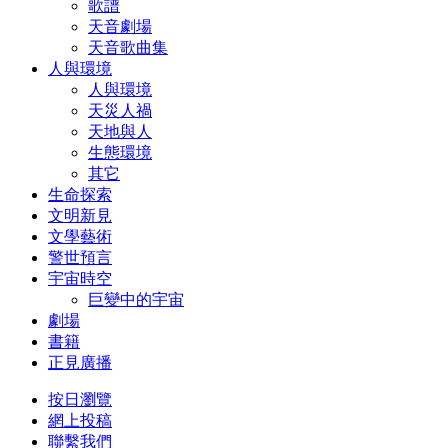
歌譜
天音劇場
天音歌曲集
人與環境
人與環境
天災人禍
天地與人
生態環境
其它
生命探索
文明新見
文學藝術
警世預言
宇宙時空
巨變中的宇宙
劇場
書籍
正見廣播
按日瀏覽
網上投稿
聯繫我們