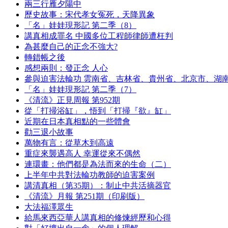
兩三行雁夕陽中
歷史故事：宋代孝女冤死，天降異象
「名」娃娃現形記 第二季（8）
講真相成罪名 中國多位工程師律師遭枉判
為甚麼自己的正念不強大?
轉錯帳之後
感想兩則：發正念 人心
參與迫害法輪功 雲南省、吉林省、貴州省、北京市、湖
「名」娃娃現形記 第二季（7）
《清流》正見周報 第952期
從「打掃浴缸」，悟到「打掃『欲』缸」
近期在日本真相點的一些體會
勸三退小故事
萬物有言：從草木到高遠
重症來襲遇高人 幸運從來不偶然
連環畫：他們都是為法而來的生命（二）
上半年中共對法輪功教師的迫害案例
講清真相（第35期）：制止中共活摘器官
《清流》月報 第251期（印刷版）
大法福澤眾生
給馬來西亞華人講真相的修煉經歷和心得