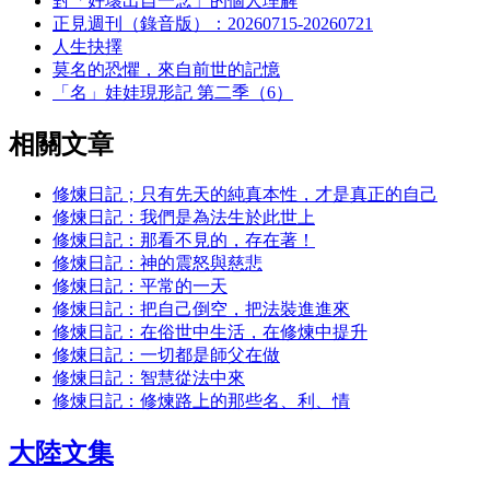
對「好壞出自一念」的個人理解
正見週刊（錄音版）：20260715-20260721
人生抉擇
莫名的恐懼，來自前世的記憶
「名」娃娃現形記 第二季（6）
相關文章
修煉日記；只有先天的純真本性，才是真正的自己
修煉日記：我們是為法生於此世上
修煉日記：那看不見的，存在著！
修煉日記：神的震怒與慈悲
修煉日記：平常的一天
修煉日記：把自己倒空，把法裝進進來
修煉日記：在俗世中生活，在修煉中提升
修煉日記：一切都是師父在做
修煉日記：智慧從法中來
修煉日記：修煉路上的那些名、利、情
大陸文集