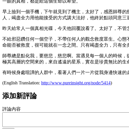
一眼的真相，都是給這個生命以希望。
早上撿到一個手機，下午就見到了機主，太好了，感恩師尊的
人，竭盡全力用他能接受的方式講大法好，他終於點頭同意三
昨天給常人一個真相光碟，今天他回覆說看了。太好了，不管
不給邪惡鑽任何一個空子，不帶任何人的觀念救度眾生。心態
命能否被救度，很可能就在一念之間。只有竭盡全力，只有全
師尊總是點化我，要慈悲，慈悲啊。當遇見每一個人的時候，
極其高層的空間來的，來自遙遠的星系，實在是珍貴無比的生
有時候身處喧譁的人群中，看著人們一片一片從我身邊快速的
(English Translation:
http://www.pureinsight.org/node/5414
)
添加新評論
評論內容