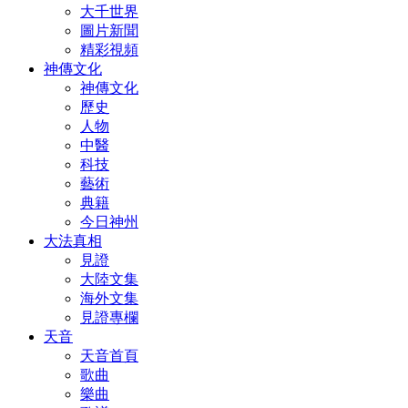
大千世界
圖片新聞
精彩視頻
神傳文化
神傳文化
歷史
人物
中醫
科技
藝術
典籍
今日神州
大法真相
見證
大陸文集
海外文集
見證專欄
天音
天音首頁
歌曲
樂曲