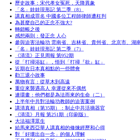
歷史故事：宋代孝女冤死，天降異象
「名」娃娃現形記 第二季（8）
講真相成罪名 中國多位工程師律師遭枉判
為甚麼自己的正念不強大?
轉錯帳之後
感想兩則：發正念 人心
參與迫害法輪功 雲南省、吉林省、貴州省、北京市、湖
「名」娃娃現形記 第二季（7）
《清流》正見周報 第952期
從「打掃浴缸」，悟到「打掃『欲』缸」
近期在日本真相點的一些體會
勸三退小故事
萬物有言：從草木到高遠
重症來襲遇高人 幸運從來不偶然
連環畫：他們都是為法而來的生命（二）
上半年中共對法輪功教師的迫害案例
講清真相（第35期）：制止中共活摘器官
《清流》月報 第251期（印刷版）
大法福澤眾生
給馬來西亞華人講真相的修煉經歷和心得
對「好壞出自一念」的個人理解