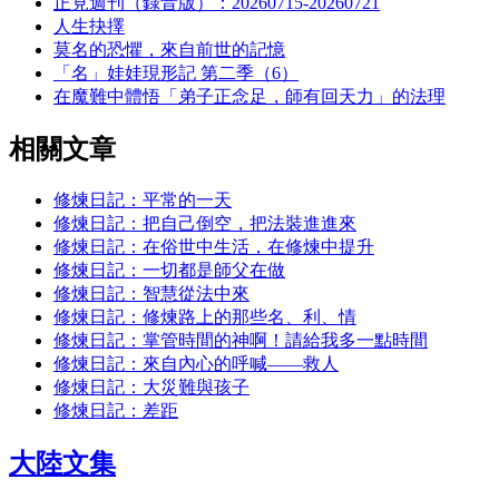
正見週刊（錄音版）：20260715-20260721
人生抉擇
莫名的恐懼，來自前世的記憶
「名」娃娃現形記 第二季（6）
在魔難中體悟「弟子正念足，師有回天力」的法理
相關文章
修煉日記：平常的一天
修煉日記：把自己倒空，把法裝進進來
修煉日記：在俗世中生活，在修煉中提升
修煉日記：一切都是師父在做
修煉日記：智慧從法中來
修煉日記：修煉路上的那些名、利、情
修煉日記：掌管時間的神啊！請給我多一點時間
修煉日記：來自內心的呼喊――救人
修煉日記：大災難與孩子
修煉日記：差距
大陸文集