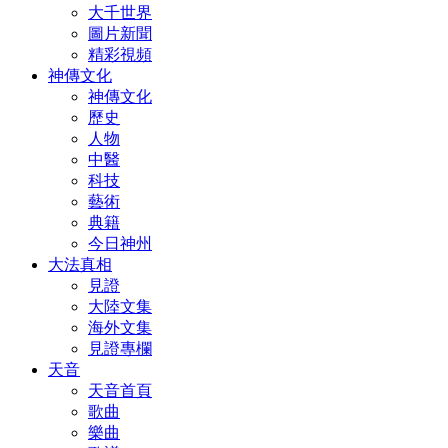
大千世界
圖片新聞
精彩視頻
神傳文化
神傳文化
歷史
人物
中醫
科技
藝術
典籍
今日神州
大法真相
見證
大陸文集
海外文集
見證專欄
天音
天音首頁
歌曲
樂曲