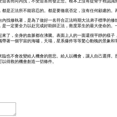
受迫害而向內找，不受迫害而發正念。根本上沒有從骨子裡認識
，都是正法所不能容忍的。都是要徹底否定，沒有任何顧慮的。
向內找修執著，是為了做好一名符合正法時期大法弟子標準的修
，是一定要全力以赴完成好助師正法，救度眾生的最大使命的。
起來了，全身的血脈都在沸騰。表面上人的一面還很平靜的樣子
攜帶著一個宇宙的海嘯，天塌，星系爆炸等等驚心動魄的景象和
來臨也不會改變給人機會的慈悲。給人以機會，讓人自己選擇。
可以得救的機會創造一切條件。