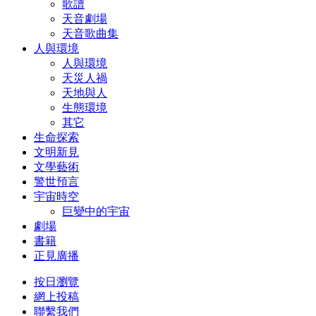
歌譜
天音劇場
天音歌曲集
人與環境
人與環境
天災人禍
天地與人
生態環境
其它
生命探索
文明新見
文學藝術
警世預言
宇宙時空
巨變中的宇宙
劇場
書籍
正見廣播
按日瀏覽
網上投稿
聯繫我們