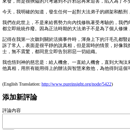
來發，而是很狹隘的只考慮到不許邪惡再來迫害，陷入為了不
今天，我明確的知道，發生任何一起對大法弟子的綁架和酷刑
我們在此世上，不是來給舊勢力向內找修執著受考驗的，我們
都立即統統作廢。因為正法時期的大法弟子不是為了個人修煉
記得在我第一次聽到關於活摘事件時，渾身上下的汗毛孔都豎
訴了常人，表面是很平靜的說真相，但是當時的情景，好像我
士，無不震驚，都同意立即告別邪惡一切組織。
我也悟到神的慈悲是：給人機會。一直給人機會，直到大淘汰
他真相，用所有能用得上的辦法與智慧來救他，為他得到這個
(English Translation:
http://www.pureinsight.org/node/5422
)
添加新評論
評論內容