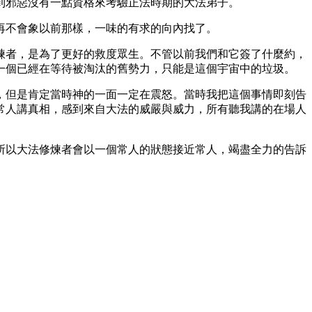
到邪惡沒有一點資格來考驗正法時期的大法弟子。
再不會象以前那樣，一味的有求的向內找了。
煉者，是為了更好的救度眾生。不管以前我們和它簽了什麼約，
一個已經在等待被淘汰的舊勢力，只能是這個宇宙中的垃圾。
，但是肯定當時神的一面一定在震怒。當時我把這個事情即刻告
常人講真相，感到來自大法的威嚴與威力，所有聽我講的在場人
所以大法修煉者會以一個常人的狀態接近常人，竭盡全力的告訴