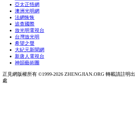
亞太正悟網
澳洲光明網
法網恢恢
追查國際
放光明電視台
台灣放光明
希望之聲
大紀元新聞網
新唐人電視台
神韻藝術團
正見網版權所有 ©1999-2026 ZHENGJIAN.ORG 轉載請註明出
處