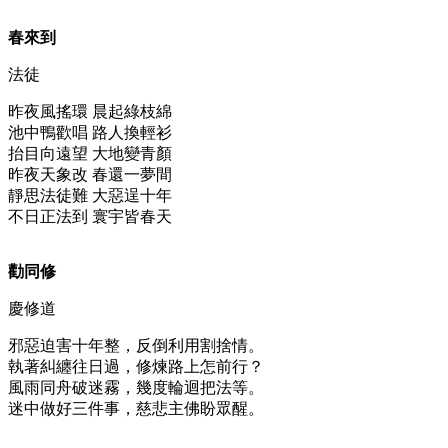
春來到
法徒
昨夜風搖環 晨起綠枝綿
池中鴨歡唱 路人換輕衫
抬目向遠望 大地變青顏
昨夜天象改 春還一夢間
靜思法徒難 大惡逞十年
不日正法到 寰宇皆春天
勸同修
慶修道
邪惡迫害十年整，反倒利用割捨情。
執著糾纏往日過，修煉路上怎前行？
風雨同舟破迷霧，幾度輪迴把法等。
迷中做好三件事，慈悲主佛盼眾醒。