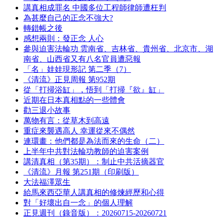
講真相成罪名 中國多位工程師律師遭枉判
為甚麼自己的正念不強大?
轉錯帳之後
感想兩則：發正念 人心
參與迫害法輪功 雲南省、吉林省、貴州省、北京市、湖
南省、山西省又有八名官員遭惡報
「名」娃娃現形記 第二季（7）
《清流》正見周報 第952期
從「打掃浴缸」，悟到「打掃『欲』缸」
近期在日本真相點的一些體會
勸三退小故事
萬物有言：從草木到高遠
重症來襲遇高人 幸運從來不偶然
連環畫：他們都是為法而來的生命（二）
上半年中共對法輪功教師的迫害案例
講清真相（第35期）：制止中共活摘器官
《清流》月報 第251期（印刷版）
大法福澤眾生
給馬來西亞華人講真相的修煉經歷和心得
對「好壞出自一念」的個人理解
正見週刊（錄音版）：20260715-20260721