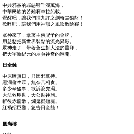
中共邪黨的罪惡呀千湖萬海，
中華民族的苦難啊車拉船載。
覺醒吧，讓我們揮九評之劍斬盡狼豺！
歡呼吧，讓我們用神韻之風吹散陰霾！
眾神來了，拿著主佛賜予的金牌，
用慈悲把新世界裝點的流光異彩。
眾神走了，帶著蒼生對大法的垂拜，
把天宇新紀元的扉頁神奇的翻開。
日全蝕
中原暗無日，只因邪黨持。
黑洞偷生眾，無奈苦相食。
多少辛酸事，欲訴淚先濕。
大法救塵世，天公助神施。
斬後赤龍散，爛鬼挺殭屍。
紅禍招巨難，急告日全蝕！
風滿樓