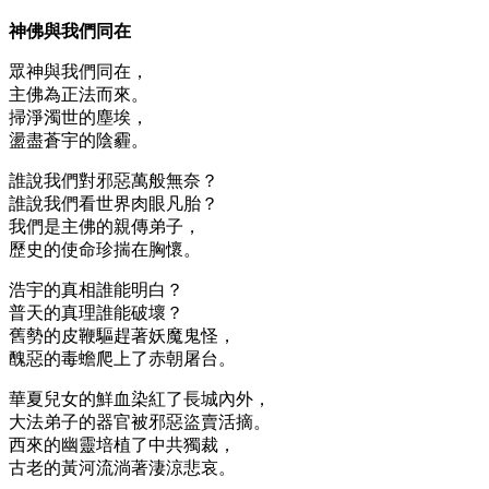
神佛與我們同在
眾神與我們同在，
主佛為正法而來。
掃淨濁世的塵埃，
盪盡蒼宇的陰霾。
誰說我們對邪惡萬般無奈？
誰說我們看世界肉眼凡胎？
我們是主佛的親傳弟子，
歷史的使命珍揣在胸懷。
浩宇的真相誰能明白？
普天的真理誰能破壞？
舊勢的皮鞭驅趕著妖魔鬼怪，
醜惡的毒蟾爬上了赤朝屠台。
華夏兒女的鮮血染紅了長城內外，
大法弟子的器官被邪惡盜賣活摘。
西來的幽靈培植了中共獨裁，
古老的黃河流淌著淒涼悲哀。