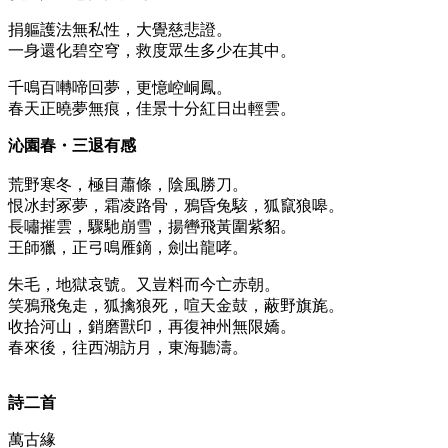
捐軀護法無私性，大覺慈悲證。
一身還化碧空穹，救度眾生多少在其中。
千鳴百囀啼回夢，更憶崆峒鳳。
春天正曉夢無痕，佳景十分紅日出輕雲。
沁園春・三退有感
荒野寒冬，極目蕭條，陰風勝刀。
恨冰封冢夢，霜凌路骨，鴉昏兔駭，狐竄狼嗥。
長嘯摧雲，驟馳崩雪，揚轡飛黃圍紫貂。
王師獵，正弓鳴雁鏑，劍出龍哮。
朱毛，地獄哀號。又豈料而今亡赤朝。
笑鴉飛兔走，狐擒狼死，喧天金鼓，蔽野旗旄。
收拾河山，銷磨獸印，再復神州無限嬌。
春來後，往西湖訪月，東海聽濤。
詩二首
萬古緣