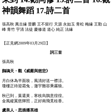
神韻舞蹈 17.詩二首
張高秋 萬古緣 晉麟 王不留行 天源 永如玉 青松 梅緣 王勤 山
峰 青竹 宇清 法徒 慶修道 道心 純正 法緣
【正見網2009年03月29日】
詞三首
張高秋
鷓鴣天・觀《威嚴與慈悲》
月白休為半面妝，風清好送一襟涼。
瓊樓正待迎霜兔，澈宇難容乘霧狼。
秋已到，葉還黃，寒枝烏鵲意徨徨。
金風縱翼慈輝照，正好南飛覓桂香。
虞美人・思插播英雄