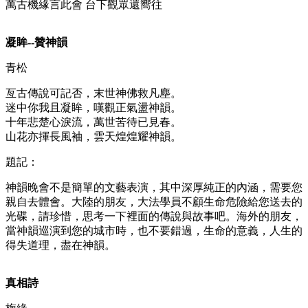
萬古機緣言此會 台下觀眾還嚮往
凝眸--贊神韻
青松
亙古傳說可記否，末世神佛救凡塵。
迷中你我且凝眸，嘆觀正氣盪神韻。
十年悲楚心淚流，萬世苦待已見春。
山花亦揮長風袖，雲天煌煌耀神韻。
題記：
神韻晚會不是簡單的文藝表演，其中深厚純正的內涵，需要您
親自去體會。大陸的朋友，大法學員不顧生命危險給您送去的
光碟，請珍惜，思考一下裡面的傳說與故事吧。海外的朋友，
當神韻巡演到您的城市時，也不要錯過，生命的意義，人生的
得失道理，盡在神韻。
真相詩