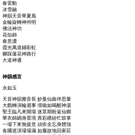
春雷動
冰雪融
神韻天音華夏風
金輪旋轉神州明
佛法神功
花似錦
春意濃
霞光萬道鋪彩虹
腳踩蓮花神路行
大道神通
神韻感言
永如玉
天音神韻雅音長 妙曼仙曲伴思量
大戲轉演輪迴事 境喻如喝醒神湯
聖王臨凡來開場 迷眾期盼返仙鄉
華衣錦綢身置境 異彩繽紛忙鼓掌
一場下來無疲意 頑疾全忘身體強
各國巡演場場滿 如履故地回家莊