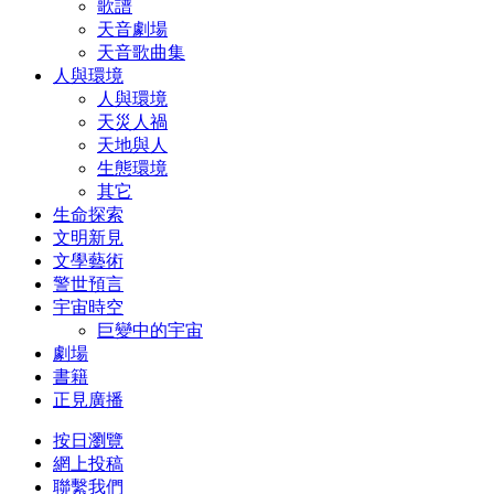
歌譜
天音劇場
天音歌曲集
人與環境
人與環境
天災人禍
天地與人
生態環境
其它
生命探索
文明新見
文學藝術
警世預言
宇宙時空
巨變中的宇宙
劇場
書籍
正見廣播
按日瀏覽
網上投稿
聯繫我們