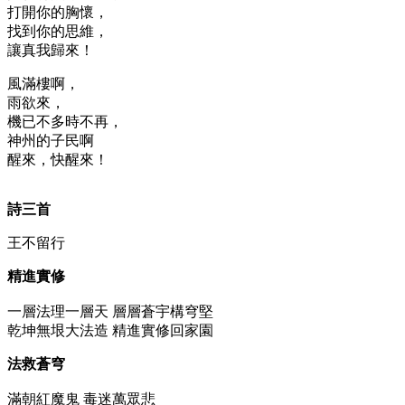
打開你的胸懷，
找到你的思維，
讓真我歸來！
風滿樓啊，
雨欲來，
機已不多時不再，
神州的子民啊
醒來，快醒來！
詩三首
王不留行
精進實修
一層法理一層天 層層蒼宇構穹堅
乾坤無垠大法造 精進實修回家園
法救蒼穹
滿朝紅魔鬼 毒迷萬眾悲