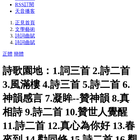
RSS訂閱
天音播客
正見首頁
文學藝術
詩詞曲賦
詩詞曲賦
正體
簡體
詩歌園地：1.詞三首 2.詩二首
3.風滿樓 4.詩三首 5.詩二首 6.
神韻感言 7.凝眸--贊神韻 8.真
相詩 9.詩二首 10.贊世人覺醒
11.詩二首 12.真心為你好 13.春
來到 14.勸同修 15.詩二首 16.觀