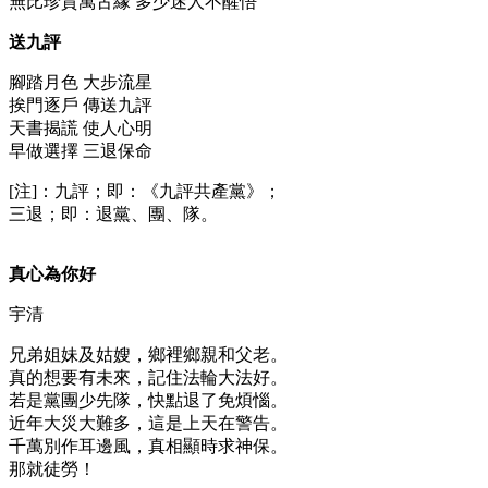
無比珍貴萬古緣 多少迷人不醒悟
送九評
腳踏月色 大步流星
挨門逐戶 傳送九評
天書揭謊 使人心明
早做選擇 三退保命
[注]：九評；即：《九評共產黨》；
三退；即：退黨、團、隊。
真心為你好
宇清
兄弟姐妹及姑嫂，鄉裡鄉親和父老。
真的想要有未來，記住法輪大法好。
若是黨團少先隊，快點退了免煩惱。
近年大災大難多，這是上天在警告。
千萬別作耳邊風，真相顯時求神保。
那就徒勞！