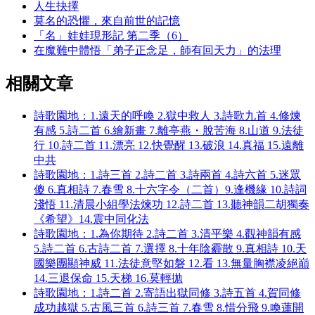
人生抉擇
莫名的恐懼，來自前世的記憶
「名」娃娃現形記 第二季（6）
在魔難中體悟「弟子正念足，師有回天力」的法理
相關文章
詩歌園地：1.遠天的呼喚 2.獄中救人 3.詩歌九首 4.修煉
有感 5.詩二首 6.繪新畫 7.離亭燕・脫苦海 8.山道 9.法徒
行 10.詩二首 11.漂亮 12.快覺醒 13.破浪 14.真福 15.遠離
中共
詩歌園地：1.詩三首 2.詩二首 3.詩兩首 4.詩六首 5.迷眾
傻 6.真相詩 7.春雪 8.十六字令（二首）9.逢機緣 10.詩詞
淺悟 11.清晨小組學法煉功 12.詩二首 13.聽神韻二胡獨奏
《希望》14.震中同化法
詩歌園地：1.為你期待 2.詩二首 3.清平樂 4.觀神韻有感
5.詩二首 6.古詩二首 7.選擇 8.十年陰霾散 9.真相詩 10.天
國樂團顯神威 11.法徒意堅如磐 12.看 13.無量胸襟凌絕巔
14.三退保命 15.天梯 16.莫輕拋
詩歌園地：1.詩二首 2.寄語出獄同修 3.詩五首 4.賀同修
成功越獄 5.古風三首 6.詩三首 7.春雪 8.惜分飛 9.喚蓮開