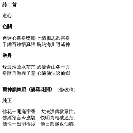
詩二首
道心
色關
色迷心竅身墜塵 七情傷志欲害身
千錘百鍊悟真諦 胸納海川逍遙神
乘舟
煙波浩蕩水茫茫 碧流青山各一方
身隨舟游赤子意 心隨佛法返仙鄉
觀神韻舞蹈《婆羅花開》
（修改稿）
純正
佛花一開滿宇香，大法洪傳救眾忙。
佛經預言今應驗，快明真相破迷茫。
佛性一出能得度，他日圓滿返仙鄉。