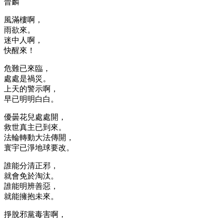
晉麟
風滿樓啊，
雨欲來。
迷中人啊，
快醒來！
危難已來臨，
處處是禍災。
上天的警示啊，
早已明明白白。
優曇花兒處處開，
救世真主已到來。
法輪轉動大法傳開，
寰宇已淨地球要改。
誰能分清正邪，
就會免於淘汰。
誰能明辨善惡，
就能擁抱未來。
掙脫邪黨毒害啊，