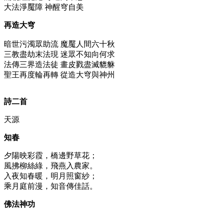
大法淨魘障 神醒穹自美
再造大穹
暗世污濁眾助流 魔魘人間六十秋
三教盡劫末法現 迷眾不知向何求
法傳三界造法徒 畫皮戮盡滅貔貅
聖王再度輪再轉 從造大穹與神州
詩二首
天源
知春
夕陽映彩霞，橋邊野草花；
風拂柳絲綠，飛燕入農家。
入夜知春暖，明月照窗紗；
乘月庭前漫，知音傳佳話。
佛法神功