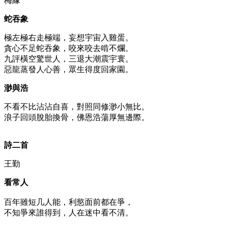
梅緣
蛇吞象
極左極右走極端，妄想宇宙入雞蛋。
貪心不足蛇吞象，咬來咬去啃不爛。
九評橫空驚世人，三退大潮震宇寰。
惡龍蒸發人心善，眾生得度回家園。
渺與浩
不看不比沾沾自喜，對照同修渺小無比。
浪子回頭脫胎換骨，佛恩浩蕩厚無邊際。
詩二首
王勤
看常人
百年雖短几人能，利慾面前都在爭，
不知爭來誰得到，人在迷中看不清。