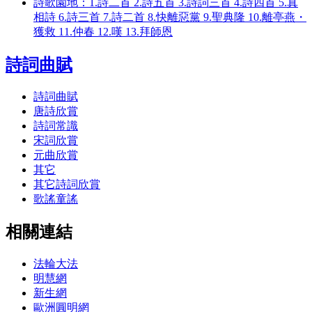
詩歌園地：1.詩二首 2.詩五首 3.詩詞三首 4.詩四首 5.真
相詩 6.詩三首 7.詩二首 8.快離惡黨 9.聖典隆 10.離亭燕・
獲救 11.仲春 12.嘆 13.拜師恩
詩詞曲賦
詩詞曲賦
唐詩欣賞
詩詞常識
宋詞欣賞
元曲欣賞
其它
其它詩詞欣賞
歌謠童謠
相關連結
法輪大法
明慧網
新生網
歐洲圓明網