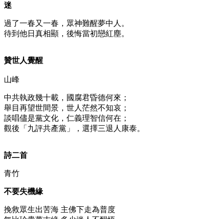
迷
過了一春又一春，眾神難醒夢中人。
待到他日真相顯，後悔當初戀紅塵。
贊世人覺醒
山峰
中共執政幾十載，國腐君昏德何來；
舉目再望世間景，世人茫然不知哀；
談唱儘是黨文化，仁義理智信何在；
觀後「九評共產黨」，選擇三退人康泰。
詩二首
青竹
不要失機緣
挽救眾生出苦海 主佛下走為普度