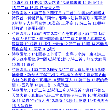
10.真相詩 11.收穫 12.天路通 13.選擇未來 14.高山仰止
15.詩二首 16.看 17.天音之美
詩歌園地：1.詩三首 2.西江月（二首）3. 善惡終有報 4.
詩四首 5.解體邪黨「兩會」邪毒 6.法徒勸善歌 7.藏字蛋
8.新顏 9.人神同台舞 10.登高 11.堅定 12.詩二首 13.觀神
韻舞蹈《婆羅花開》
詩歌園地：1.詩詞四首 2.眾生百態觀神韻 3.詩二首 4.詩
五首 5.憶江南・聽神韻歌曲 6.詩二首 7.徒勞 8.真相詩 9.
送福音 10.迎春 11.抓住上天梯 12.詩二首 13.嘆 14.不離凡
塵也自離 15.回家 16.感恩
詩歌園地：1.沁園春 2.卜算子・出塵 3.小詩一束 4.詩二
首 5.藏字蛋驚現世間 6.詩詞淺悟 7.詩二首 8.願 9.大結局
10.勸 11.道尋
詩歌園地：1.詩二首 2.昨夜 3.詩二首 4.還我美河山 5.乾
坤暗換・詠聖 6.了解真相是您得救的希望 7.蠢惡黨 8.向
內修心煉真金 9.真相詩 10.清風宜人 11.詩二首 12.我的希
望 13.五彩筆 14.詩二首 15.救眾生
詩歌園地：1.詞二首 2.詩詞二首 3.詩五首 4.避難不難 5.
天降大福 6.真相詩 7.詩二首 8.實修 9.詩二首 10.快退黨團
隊 11.珍貴的宇宙大法 12.新春 13.修 14.感恩 15.佛法無邊
16.大法真神