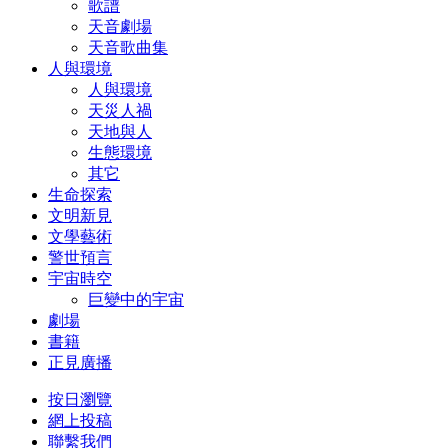
歌譜
天音劇場
天音歌曲集
人與環境
人與環境
天災人禍
天地與人
生態環境
其它
生命探索
文明新見
文學藝術
警世預言
宇宙時空
巨變中的宇宙
劇場
書籍
正見廣播
按日瀏覽
網上投稿
聯繫我們