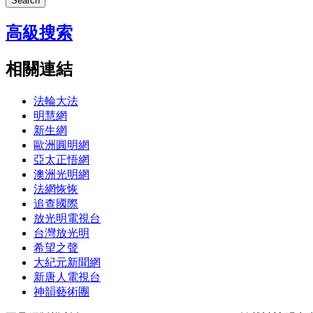
Search
高級搜索
相關連結
法輪大法
明慧網
新生網
歐洲圓明網
亞太正悟網
澳洲光明網
法網恢恢
追查國際
放光明電視台
台灣放光明
希望之聲
大紀元新聞網
新唐人電視台
神韻藝術團