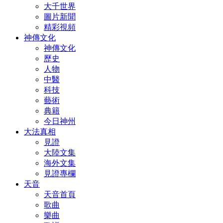
大千世界
圖片新聞
精彩視頻
神傳文化
神傳文化
歷史
人物
中醫
科技
藝術
典籍
今日神州
大法真相
見證
大陸文集
海外文集
見證專欄
天音
天音首頁
歌曲
樂曲