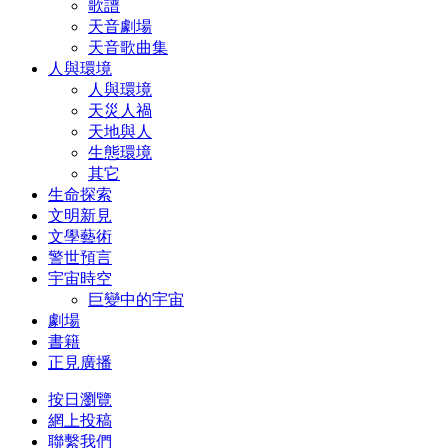
歌譜
天音劇場
天音歌曲集
人與環境
人與環境
天災人禍
天地與人
生態環境
其它
生命探索
文明新見
文學藝術
警世預言
宇宙時空
巨變中的宇宙
劇場
書籍
正見廣播
按日瀏覽
網上投稿
聯繫我們