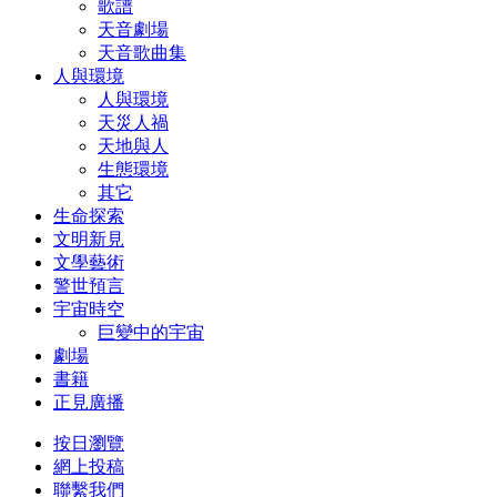
歌譜
天音劇場
天音歌曲集
人與環境
人與環境
天災人禍
天地與人
生態環境
其它
生命探索
文明新見
文學藝術
警世預言
宇宙時空
巨變中的宇宙
劇場
書籍
正見廣播
按日瀏覽
網上投稿
聯繫我們