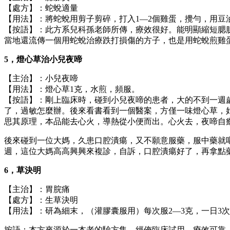
【處方】：蛇蛻適量
【用法】：將蛇蛻用剪子剪碎，打入1—2個雞蛋，攪勻，用豆
【按語】：此方系兒科孫老師所傳，療效很好。能明顯縮短腮
當地還流傳一個用蛇蛻治療跌打損傷的方子，也是用蛇蛻煎雞
5，燈心草治小兒夜啼
【主治】：小兒夜啼
【用法】：燈心草1克，水煎，頻服。
【按語】：剛上臨床時，碰到小兒夜啼的患者，大的不到一週
了，過敏怎麼辦。後來看書看到一個醫案，方僅一味燈心草，
思其原理，本品能去心火，導熱從小便而出。心火去，夜啼自
後來碰到一位大媽，久患口腔潰瘍，又不願意服藥，服中藥就
週，這位大媽高高興興來複診，自訴，口腔潰瘍好了，再拿點
6，草決明
【主治】：胃脘痛
【處方】：生草決明
【用法】：研為細末，（灌膠囊服用）每次服2—3克，一日3
按語：本方來源於一本老的驗方集，經俺臨床試用，療效可靠