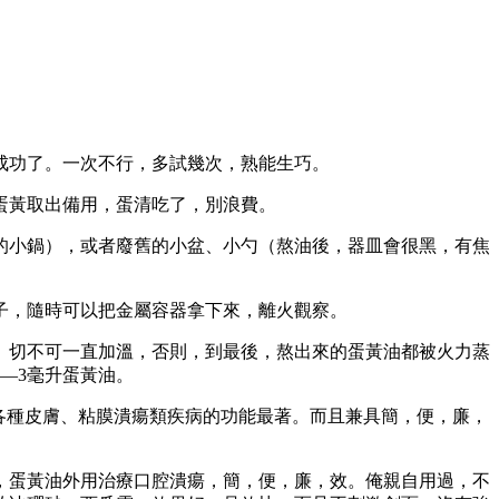
成功了。一次不行，多試幾次，熟能生巧。
蛋黃取出備用，蛋清吃了，別浪費。
的小鍋），或者廢舊的小盆、小勺（熬油後，器皿會很黑，有焦
子，隨時可以把金屬容器拿下來，離火觀察。
。切不可一直加溫，否則，到最後，熬出來的蛋黃油都被火力蒸
—3毫升蛋黃油。
各種皮膚、粘膜潰瘍類疾病的功能最著。而且兼具簡，便，廉，
，蛋黃油外用治療口腔潰瘍，簡，便，廉，效。俺親自用過，不