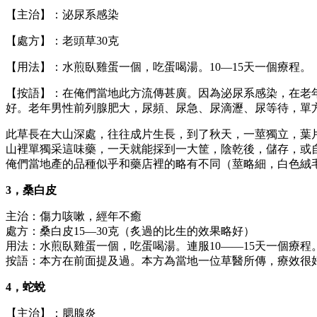
【主治】：泌尿系感染
【處方】：老頭草30克
【用法】：水煎臥雞蛋一個，吃蛋喝湯。10—15天一個療程。
【按語】：在俺們當地此方流傳甚廣。因為泌尿系感染，在老
好。老年男性前列腺肥大，尿頻、尿急、尿滴瀝、尿等待，單
此草長在大山深處，往往成片生長，到了秋天，一莖獨立，葉
山裡單獨采這味藥，一天就能採到一大筐，陰乾後，儲存，或
俺們當地產的品種似乎和藥店裡的略有不同（莖略細，白色絨
3，桑白皮
主治：傷力咳嗽，經年不癒
處方：桑白皮15—30克（炙過的比生的效果略好）
用法：水煎臥雞蛋一個，吃蛋喝湯。連服10——15天一個療程
按語：本方在前面提及過。本方為當地一位草醫所傳，療效很
4，蛇蛻
【主治】：腮腺炎