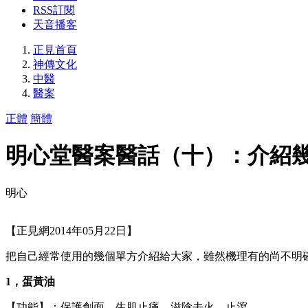
RSS訂閱
天音播客
正見首頁
神傳文化
中醫
醫案
正體
簡體
明心堂醫案醫話（十）：介紹
明心
【正見網2014年05月22日】
把自己經常使用的幾個單方介紹給大家，雖然機理有的尚不明確
1，蛋黃油
【功能】：保護創面，生肌止痛，滋陰去火，止瀉。