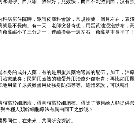
的冰硼砂、西瓜霜、效果好，見效快，而且不刺激創面，沒有強
內科病房住院時，邀請皮膚科會診，常規換藥一個月左右，表淺
藥就是不長肉。有一天，老師突發奇想，用蛋黃油浸泡紗布，高
的窟窿縮小了三分之一，連續換藥一週左右，窟窿基本長平了！
蛋本身的成分入藥，有的是用蛋與藥物適當的配伍，加工，治療
用治療腋臭；民間用煮熟的雞蛋外用治療外傷瘀青；再比如用鳳
某地用童子尿煮雞蛋用於強身防病等等。總體來說，可以稱作
清相當於細胞液，蛋黃相當於細胞核。蛋除了能夠給人類提供營
是否與各種人類幹細胞療法有異曲同工之妙呢？！
醫界同仁，在未來，共同研究探討。