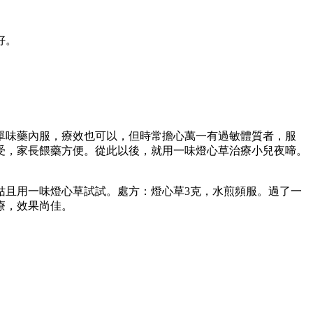
好。
單味藥內服，療效也可以，但時常擔心萬一有過敏體質者，服
受，家長餵藥方便。從此以後，就用一味燈心草治療小兒夜啼。
姑且用一味燈心草試試。處方：燈心草3克，水煎頻服。過了一
療，效果尚佳。