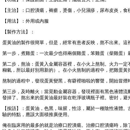
【主治】：口腔潰瘍，褥瘡，燙傷，小兒濕疹，尿布皮炎，食
【用法】：外用或內服
【製作方法】：
蛋黃油的製作很簡單，但是，經常有患者反映，熬不出來。這
第一步，煮雞蛋：一次最少也得兩個雞蛋，笨雞蛋（柴雞蛋）
第二步，熬油：蛋黃入金屬容器裡，在小火上熬制。火力一定
糊氣，所以最好別用新的）。在小火熬制的過程中，把雞蛋黃
熬制的過程中，發現蛋黃變黑，有噼裡啪啦的響聲，開始冒煙
第三步，及時離火：當晃動金屬容器，發現裡面有黑色液體流
發掉了。熬出來的蛋黃油最好裝在乾淨玻璃瓶子裡。密封，避
【按語】：蛋黃油，色黑，味腥，性涼，屬於一種陰性液體。
驗的特點，應該大面積推廣使用。
俺在臨床用的最多的就是治療口腔潰瘍。治療口腔潰瘍時，除