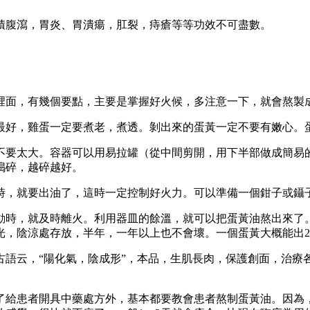
積腹瀉，胃炎、胃潰瘍，肛裂，痔瘡等等功效不可盡數。
裡面，有幾個要點，主要是掌握好火候，多注意一下，就會熬製
最好，雞蛋一定要煮老，煮透。剝出來的蛋黃一定不要有嫩心。
不要太大。容器可以用易拉罐（從中間剪開，用下半部做成簡易
搗碎，越碎越好。
時，就要出油了，這時一定控制好火力。可以準備一個鉗子或鑷
動時，就及時離火。利用器皿的餘溫，就可以把蛋黃油熬出來了
光，陰涼處存放，半年，一年以上也不會壞。一個蛋黃大概能出2
古語云，“陽化氣，陰成形”，本品，生肌長肉，保護創面，治療
了給患者開具中藥處方外，基本都要教會患者熬制蛋黃油。因為