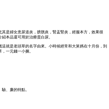
尤其是婦女患尿道炎，膀胱炎，腎盂腎炎，經服本方，效果很
介紹本品還可用於治療蛋白尿。
概這就是老頭草的名字由來。小時候經常和大舅媽在十月份，到
草，一元錢一小捆。
、驗、廉的特點。