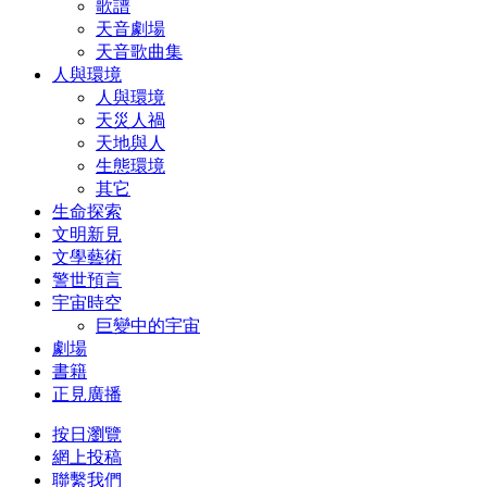
歌譜
天音劇場
天音歌曲集
人與環境
人與環境
天災人禍
天地與人
生態環境
其它
生命探索
文明新見
文學藝術
警世預言
宇宙時空
巨變中的宇宙
劇場
書籍
正見廣播
按日瀏覽
網上投稿
聯繫我們