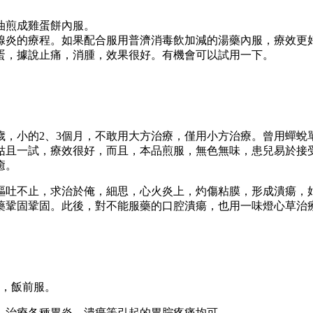
油煎成雞蛋餅內服。
腺炎的療程。如果配合服用普濟消毒飲加減的湯藥內服，療效更
蛋，據說止痛，消腫，效果很好。有機會可以試用一下。
歲，小的2、3個月，不敢用大方治療，僅用小方治療。曾用蟬蛻
姑且一試，療效很好，而且，本品煎服，無色無味，患兒易於接
癒。
嘔吐不止，求治於俺，細思，心火炎上，灼傷粘膜，形成潰瘍，
藥鞏固鞏固。此後，對不能服藥的口腔潰瘍，也用一味燈心草治
次，飯前服。
。治療各種胃炎、潰瘍等引起的胃脘疼痛均可。