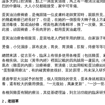
論多大的口腔潰瘍，點上一滴蛋黃油後，馬上有一種清涼滋潤
烈的中藥味。大人小兒都能接受，家中可常備。
蛋黃油治療褥瘡，是俺跟隨一位皮膚科老師實習時，親眼所見
的幾處褥瘡已經長好了，但是，在她的一側股骨大轉子後上方
溫消毒後，製成油紗條，裡面包裹消毒棉球，換了一次藥。第
此後，頑固褥瘡，不長肉芽的，都用蛋黃油處理。
蛋黃油治療食積腹瀉，是當地老人們經常用的辦法。自家孩子
燙傷，小兒濕疹，尿布皮炎，胃炎、胃潰瘍，肛裂，痔瘡等等
總體來講，從古至今，臨床上有很多使用各種蛋（包括雞蛋、
各種疾病。比如《黃帝內經》裡面記載的四烏賊骨一蘆茹丸（
凰衣（雞蛋的內膜）治療褥瘡、胃潰瘍；比如用蜈蚣蛋治療結
“蛋類藥用療法”，有的確實療效很好。至於原理，尚未深入研
通過學習大法賦予的智慧，個人現階段的管見，蛋本身就相當
養，還有較大的藥用價值。“一元復始，萬象更新”，“一沙一
各種與雞蛋有關的療法，其從基礎理論，到主治功能的臨床研
2，老頭草