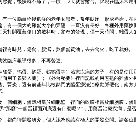
的感覺，很快就不痛了，一般1—2天就會癒合。比現在臨床常用
。有一位腦血栓後遺症的老年女患者，常年臥床，形成褥瘡，在
處，有一個大約雞蛋大小的窟窿，一直沒有長好，各種外用藥換
二天打開覆蓋傷口的敷料時，驚奇的發現，僅一天時間，雞蛋大
嘴裡有味兒，傷食，腹瀉，熬個蛋黃油，去去食火，吃了就好。
功效臨床報導很多，不再贅述。
麻雀蛋、鴨蛋、鵝蛋、鵪鶉蛋等）治療疾病的方子，有的是使用
裡面用了雀卵入藥）；《外台秘要》裡面記載的用煮熟的雞蛋外
核、腎炎；還有前些年比較熱門的醋蛋療法治療動脈硬化；南方
究。
於一個細胞，蛋殼相當於細胞壁，裡面的軟膜相當於細胞膜，蛋
世界”那麼“一個蛋裡面到底還有什麼呢？”，用藥蛋治療疾病，
究，都尚待開發研究，個人認為應該有極大的開發空間。請各位