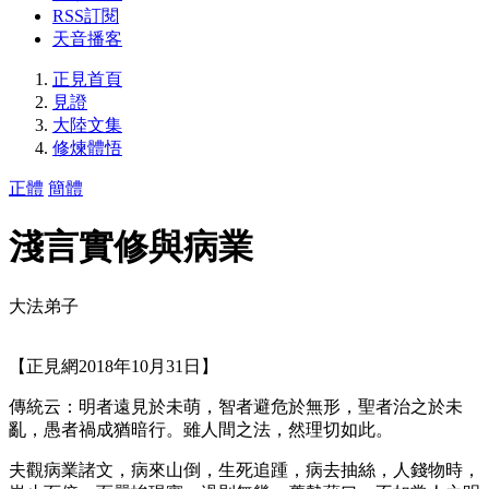
RSS訂閱
天音播客
正見首頁
見證
大陸文集
修煉體悟
正體
簡體
淺言實修與病業
大法弟子
【正見網2018年10月31日】
傳統云：明者遠見於未萌，智者避危於無形，聖者治之於未
亂，愚者禍成猶暗行。雖人間之法，然理切如此。
夫觀病業諸文，病來山倒，生死追踵，病去抽絲，人錢物時，