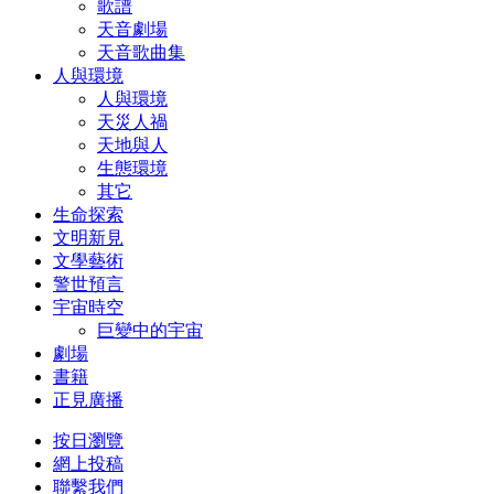
歌譜
天音劇場
天音歌曲集
人與環境
人與環境
天災人禍
天地與人
生態環境
其它
生命探索
文明新見
文學藝術
警世預言
宇宙時空
巨變中的宇宙
劇場
書籍
正見廣播
按日瀏覽
網上投稿
聯繫我們