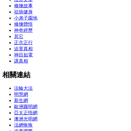
修煉故事
祛病健身
小弟子園地
修煉體悟
神奇經歷
其它
正念正行
迫害真相
神目如電
講真相
相關連結
法輪大法
明慧網
新生網
歐洲圓明網
亞太正悟網
澳洲光明網
法網恢恢