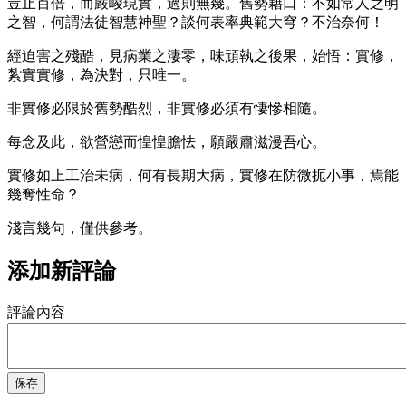
豈止百倍，而嚴峻現實，過則無幾。舊勢藉口：不如常人之明
之智，何謂法徒智慧神聖？談何表率典範大穹？不治奈何！
經迫害之殘酷，見病業之淒零，味頑執之後果，始悟：實修，
紮實實修，為決對，只唯一。
非實修必限於舊勢酷烈，非實修必須有悽慘相隨。
每念及此，欲營戀而惶惶膽怯，願嚴肅滋漫吾心。
實修如上工治未病，何有長期大病，實修在防微扼小事，焉能
幾奪性命？
淺言幾句，僅供參考。
添加新評論
評論內容
保存