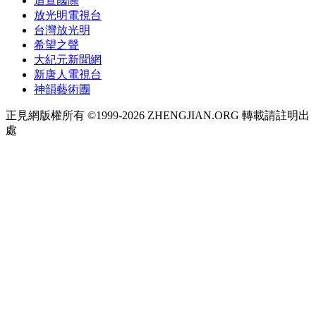
追查國際
放光明電視台
台灣放光明
希望之聲
大紀元新聞網
新唐人電視台
神韻藝術團
正見網版權所有 ©1999-2026 ZHENGJIAN.ORG 轉載請註明出
處