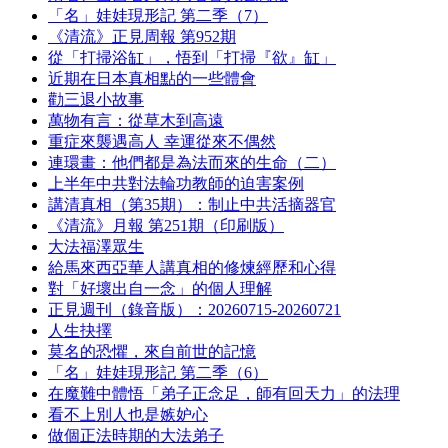
「名」娃娃現形記 第二季（7）
《清流》正見周報 第952期
從「打掃浴缸」，悟到「打掃『欲』缸」
近期在日本真相點的一些體會
勸三退小故事
萬物有言：從草木到高遠
重症來襲遇高人 幸運從來不偶然
連環畫：他們都是為法而來的生命（二）
上半年中共對法輪功教師的迫害案例
講清真相（第35期）：制止中共活摘器官
《清流》月報 第251期（印刷版）
大法福澤眾生
給馬來西亞華人講真相的修煉經歷和心得
對「好壞出自一念」的個人理解
正見週刊（錄音版）：20260715-20260721
人生抉擇
莫名的恐懼，來自前世的記憶
「名」娃娃現形記 第二季（6）
在魔難中體悟「弟子正念足，師有回天力」的法理
看不上別人也是嫉妒心
做個正法時期的大法弟子