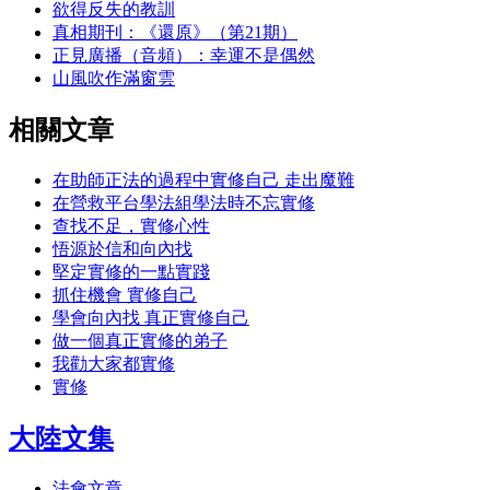
欲得反失的教訓
真相期刊：《還原》（第21期）
正見廣播（音頻）：幸運不是偶然
山風吹作滿窗雲
相關文章
在助師正法的過程中實修自己 走出魔難
在營救平台學法組學法時不忘實修
查找不足，實修心性
悟源於信和向內找
堅定實修的一點實踐
抓住機會 實修自己
學會向內找 真正實修自己
做一個真正實修的弟子
我勸大家都實修
實修
大陸文集
法會文章