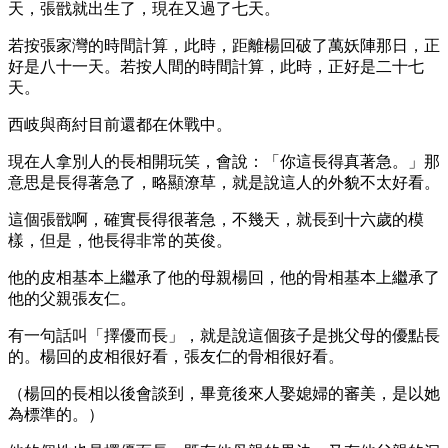
天，張戩就出生了，現在又過了七天。
若按張家灣的時間計算，此時，距離楊回破了萬妖陣那日，正
好是八十一天。若按人間的時間計算，此時，正好是二十七
天。
西岐與商紂目前還都在休戰中。
現在人拿別人的長相開玩笑，會說：「你這長得真著急。」那
意思是長得著急了，略顯潦草，就是說這人的外貌不太好看。
這個張戩啊，確實長得很著急，不幾天，就長到十六歲的模
樣，但是，他長得非常的英俊。
他的皮相基本上繼承了他的母親楊回，他的骨相基本上繼承了
他的父親張友仁。
有一句話叫「擇優而長」，就是說這個孩子是挑父母的優點長
的。楊回的皮相很好看，張友仁的骨相很好看。
（楊回的長相以後會談到，畢竟後來人娶媳婦的審美，是以她
為標準的。）