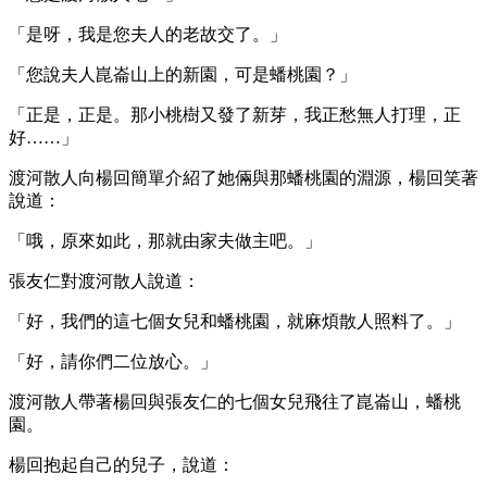
「是呀，我是您夫人的老故交了。」
「您說夫人崑崙山上的新園，可是蟠桃園？」
「正是，正是。那小桃樹又發了新芽，我正愁無人打理，正
好……」
渡河散人向楊回簡單介紹了她倆與那蟠桃園的淵源，楊回笑著
說道：
「哦，原來如此，那就由家夫做主吧。」
張友仁對渡河散人說道：
「好，我們的這七個女兒和蟠桃園，就麻煩散人照料了。」
「好，請你們二位放心。」
渡河散人帶著楊回與張友仁的七個女兒飛往了崑崙山，蟠桃
園。
楊回抱起自己的兒子，說道：