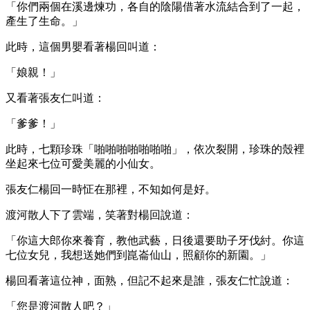
「你們兩個在溪邊煉功，各自的陰陽借著水流結合到了一起，
產生了生命。」
此時，這個男嬰看著楊回叫道：
「娘親！」
又看著張友仁叫道：
「爹爹！」
此時，七顆珍珠「啪啪啪啪啪啪啪」，依次裂開，珍珠的殼裡
坐起來七位可愛美麗的小仙女。
張友仁楊回一時怔在那裡，不知如何是好。
渡河散人下了雲端，笑著對楊回說道：
「你這大郎你來養育，教他武藝，日後還要助子牙伐紂。你這
七位女兒，我想送她們到崑崙仙山，照顧你的新園。」
楊回看著這位神，面熟，但記不起來是誰，張友仁忙說道：
「您是渡河散人吧？」