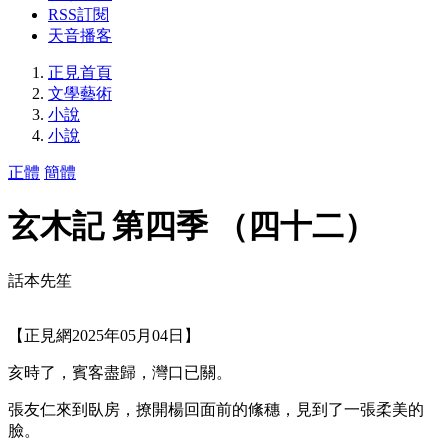
RSS訂閱
天音播客
正見首頁
文學藝術
小說
小說
正體
簡體
玄木記 第四季 （四十二）
話本先笙
【正見網2025年05月04日】
亥時了，賓客盡歸，灣口已關。
張友仁來到臥房，撩開楊回面前的絛穗，見到了一張柔美的
臉。