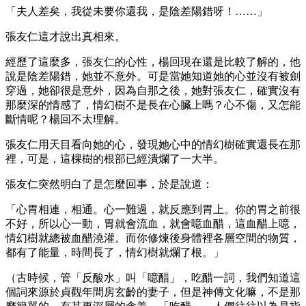
「夫人差矣，我從未要你還我，是陰差陽錯呀！……」
張友仁這才說出真相來。
經歷了這麼多，張友仁的心性，楊回現在還是比較了解的，他
說是陰差陽錯，她並不意外。可是當她知道她的心並沒有被劍
穿過，她卻很是意外，因為自那之後，她對張友仁，確實沒有
那麼深的情感了，情幻樹不是長在心臟上嗎？心不傷，又怎能
斷情呢？楊回不太理解。
張友仁用天目看向她的心，發現她心中的情幻樹確實還長在那
裡，可是，這棵樹的根部已經潰爛了一大半。
張友仁突然明白了是怎麼回事，於是說道：
「心胃相連，相通。心一難過，就反應到胃上。你的胃之前很
不好，所以心一動，胃就會流血，就會噫血醋，這血醋上噫，
情幻樹就總被血醋澆灌。而你修煉後身體裡各層空間的物質，
都有了能量，時間長了，情幻樹就爛了根。」
（古時候，管「反酸水」叫「噫醋」，吃醋一詞，我們知道這
個詞來源於貞觀年間房玄齡的妻子，但是神傳文化嘛，不是那