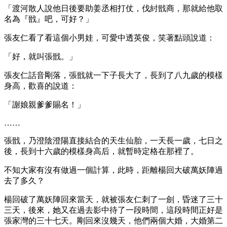
「渡河散人說他日後要助姜丞相打仗，伐紂戩商，那就給他取
名為『戩』吧，可好？」
張友仁看了看這個小男娃，可愛中透英俊，笑著點頭說道：
「好，就叫張戩。」
張友仁話音剛落，張戩就一下子長大了，長到了八九歲的模樣
身高，歡喜的說道：
「謝娘親爹爹賜名！」
……
張戩，乃澄陰澄陽直接結合的天生仙胎，一天長一歲，七日之
後，長到十六歲的模樣身高后，就暫時定格在那裡了。
不知大家有沒有做過一個計算，此時，距離楊回大破萬妖陣過
去了多久？
楊回破了萬妖陣回來當天，就被張友仁刺了一劍，昏迷了三十
三天，後來，她又在過去影中待了一段時間，這段時間正好是
張家灣的三十七天。剛回來沒幾天，他們兩個大婚，大婚第二