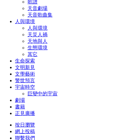
歌譜
天音劇場
天音歌曲集
人與環境
人與環境
天災人禍
天地與人
生態環境
其它
生命探索
文明新見
文學藝術
警世預言
宇宙時空
巨變中的宇宙
劇場
書籍
正見廣播
按日瀏覽
網上投稿
聯繫我們