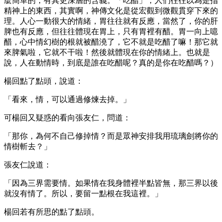
麼簡單的，有其更深層的含義。「吃醋」，人們往往以為是指
精神上的東西，其實啊，神傳文化是從宏觀到微觀貫穿下來的
理。人心一動很大的情緒，胃往往就有反應，當然了，你的肝
脾也有反應，但往往體現在胃上，只有胃裡有醋。胃一向上噫
醋，心中情幻樹的根就被醋澆了，它不就是吃醋了嘛！那它就
來脾氣啦，它就不干啦！然後就體現在你的情緒上。也就是
說，人在動情時，到底是誰在吃醋呢？真的是你在吃醋嗎？）
楊回點了點頭，說道：
「看來，情，可以通過修煉去掉。」
可楊回又疑惑的看向張友仁，問道：
「那你，為何不自己修掉情？而是眾神安排我用琉璃劍將你的
情樹斬去？」
張友仁說道：
「因為三界需要情。如果情在我身體裡半點皆無，那三界以後
就沒有情了。所以，要留一點根在我這裡。」
楊回若有所思的點了點頭。