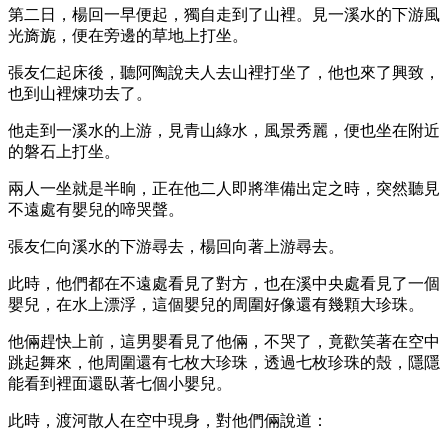
第二日，楊回一早便起，獨自走到了山裡。見一溪水的下游風
光旖旎，便在旁邊的草地上打坐。
張友仁起床後，聽阿陶說夫人去山裡打坐了，他也來了興致，
也到山裡煉功去了。
他走到一溪水的上游，見青山綠水，風景秀麗，便也坐在附近
的磐石上打坐。
兩人一坐就是半晌，正在他二人即將準備出定之時，突然聽見
不遠處有嬰兒的啼哭聲。
張友仁向溪水的下游尋去，楊回向著上游尋去。
此時，他們都在不遠處看見了對方，也在溪中央處看見了一個
嬰兒，在水上漂浮，這個嬰兒的周圍好像還有幾顆大珍珠。
他倆趕快上前，這男嬰看見了他倆，不哭了，竟歡笑著在空中
跳起舞來，他周圍還有七枚大珍珠，透過七枚珍珠的殼，隱隱
能看到裡面還臥著七個小嬰兒。
此時，渡河散人在空中現身，對他們倆說道：