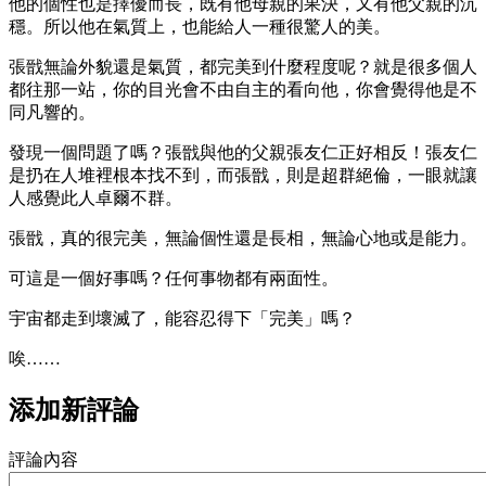
他的個性也是擇優而長，既有他母親的果決，又有他父親的沉
穩。所以他在氣質上，也能給人一種很驚人的美。
張戩無論外貌還是氣質，都完美到什麼程度呢？就是很多個人
都往那一站，你的目光會不由自主的看向他，你會覺得他是不
同凡響的。
發現一個問題了嗎？張戩與他的父親張友仁正好相反！張友仁
是扔在人堆裡根本找不到，而張戩，則是超群絕倫，一眼就讓
人感覺此人卓爾不群。
張戩，真的很完美，無論個性還是長相，無論心地或是能力。
可這是一個好事嗎？任何事物都有兩面性。
宇宙都走到壞滅了，能容忍得下「完美」嗎？
唉……
添加新評論
評論內容