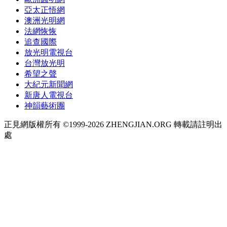
亞太正悟網
澳洲光明網
法網恢恢
追查國際
放光明電視台
台灣放光明
希望之聲
大紀元新聞網
新唐人電視台
神韻藝術團
正見網版權所有 ©1999-2026 ZHENGJIAN.ORG 轉載請註明出
處