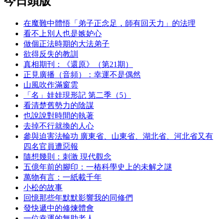
今日頭版
在魔難中體悟「弟子正念足，師有回天力」的法理
看不上別人也是嫉妒心
做個正法時期的大法弟子
欲得反失的教訓
真相期刊：《還原》（第21期）
正見廣播（音頻）：幸運不是偶然
山風吹作滿窗雲
「名」娃娃現形記 第二季（5）
看清楚舊勢力的陰謀
也說說對時間的執著
去掉不行就換的人心
參與迫害法輪功 廣東省、山東省、湖北省、河北省又有
四名官員遭惡報
隨想幾則：刺激 現代觀念
五億年前的腳印：一樁科學史上的未解之謎
萬物有言：一紙載千年
小松的故事
回憶那些年默默影響我的同修們
發快遞中的修煉體會
一位幸運的無助老人