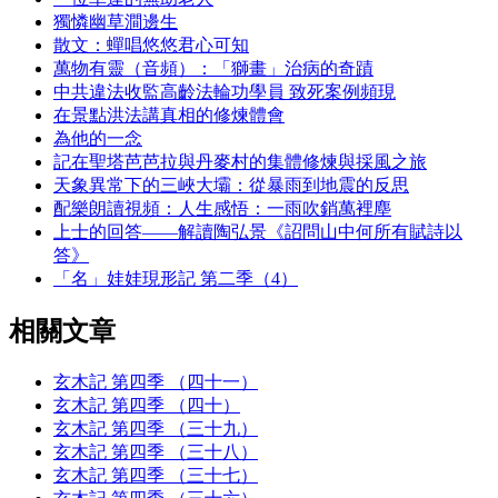
獨憐幽草澗邊生
散文：蟬唱悠悠君心可知
萬物有靈（音頻）：「獅畫」治病的奇蹟
中共違法收監高齡法輪功學員 致死案例頻現
在景點洪法講真相的修煉體會
為他的一念
記在聖塔芭芭拉與丹麥村的集體修煉與採風之旅
天象異常下的三峽大壩：從暴雨到地震的反思
配樂朗讀視頻：人生感悟：一雨吹銷萬裡塵
上士的回答——解讀陶弘景《詔問山中何所有賦詩以
答》
「名」娃娃現形記 第二季（4）
相關文章
玄木記 第四季 （四十一）
玄木記 第四季 （四十）
玄木記 第四季 （三十九）
玄木記 第四季 （三十八）
玄木記 第四季 （三十七）