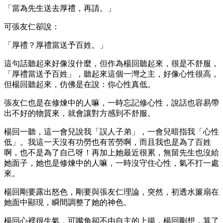
「當為先生送去厚禮，再請。」
可張友仁卻說：
「厚禮？厚禮當送予百姓。」
這句話聽起來好像沒什麼，但作為楊回聽起來，很是不舒服，
「厚禮當送予百姓」，聽起來這個一灣之主，好像心性很高，
但楊回聽起來，仿佛是在說：你心性真低。
張友仁也是在修煉中的人嘛，一時忘記修心性，說話也容易帶
出不好的物質來，就會讓對方感到不舒服。
楊回一聽，這一會兒說我「誤人子弟」，一會兒暗指我「心性
低」。我這一天沒有功勞也有苦勞啊，而且我也是為了百姓
啊，也不是為了自己呀！再加上她最近很累，無留先生也沒給
她面子，她也是修煉中的人嘛，一時沒守住心性，氣不打一處
來。
楊回剛要露出怒色，剛要與張友仁理論，突然，初透水簾扇在
她面中顯現，瞬間調整了她的神色。
楊回心裡很生氣，可嘴角卻不由自主的上揚，楊回剛想，算了