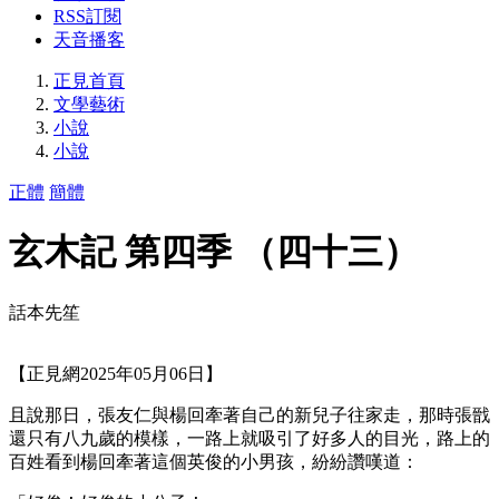
RSS訂閱
天音播客
正見首頁
文學藝術
小說
小說
正體
簡體
玄木記 第四季 （四十三）
話本先笙
【正見網2025年05月06日】
且說那日，張友仁與楊回牽著自己的新兒子往家走，那時張戩
還只有八九歲的模樣，一路上就吸引了好多人的目光，路上的
百姓看到楊回牽著這個英俊的小男孩，紛紛讚嘆道：