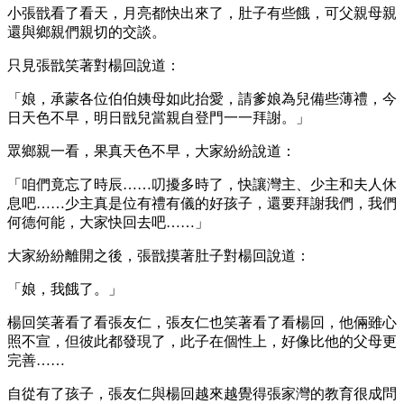
小張戩看了看天，月亮都快出來了，肚子有些餓，可父親母親
還與鄉親們親切的交談。
只見張戩笑著對楊回說道：
「娘，承蒙各位伯伯姨母如此抬愛，請爹娘為兒備些薄禮，今
日天色不早，明日戩兒當親自登門一一拜謝。」
眾鄉親一看，果真天色不早，大家紛紛說道：
「咱們竟忘了時辰……叨擾多時了，快讓灣主、少主和夫人休
息吧……少主真是位有禮有儀的好孩子，還要拜謝我們，我們
何德何能，大家快回去吧……」
大家紛紛離開之後，張戩摸著肚子對楊回說道：
「娘，我餓了。」
楊回笑著看了看張友仁，張友仁也笑著看了看楊回，他倆雖心
照不宣，但彼此都發現了，此子在個性上，好像比他的父母更
完善……
自從有了孩子，張友仁與楊回越來越覺得張家灣的教育很成問