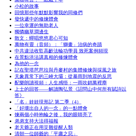
小松的故事
回憶那些年默默影響我的同修們
發快遞中的修煉體會
一位幸運的無助老人
獨憐幽草澗邊生
散文：蟬唱悠悠君心可知
萬物有靈（音頻）：「獅畫」治病的奇蹟
中共違法收監高齡法輪功學員 致死案例頻現
在景點洪法講真相的修煉體會
為他的一念
記在聖塔芭芭拉與丹麥村的集體修煉與採風之旅
天象異常下的三峽大壩：從暴雨到地震的反思
配樂朗讀視頻：人生感悟：一雨吹銷萬裡塵
上士的回答——解讀陶弘景《詔問山中何所有賦詩以
答》
「名」娃娃現形記 第二季（4）
「好壞出自人的一念」的一點體會
煉兩個小時抱輪之後，我的眼睛亮了
弟弟支持大法得福報
老天爺正在用災難提醒人類
清朝一位師爺的「平庸之惡」