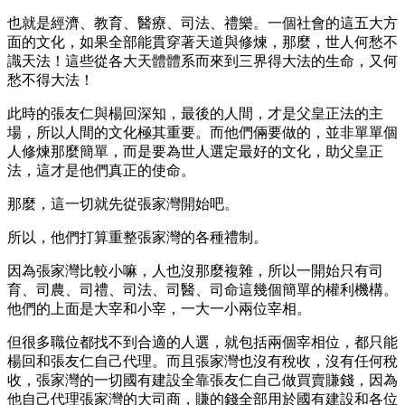
也就是經濟、教育、醫療、司法、禮樂。一個社會的這五大方
面的文化，如果全部能貫穿著天道與修煉，那麼，世人何愁不
識天法！這些從各大天體體系而來到三界得大法的生命，又何
愁不得大法！
此時的張友仁與楊回深知，最後的人間，才是父皇正法的主
場，所以人間的文化極其重要。而他們倆要做的，並非單單個
人修煉那麼簡單，而是要為世人選定最好的文化，助父皇正
法，這才是他們真正的使命。
那麼，這一切就先從張家灣開始吧。
所以，他們打算重整張家灣的各種禮制。
因為張家灣比較小嘛，人也沒那麼複雜，所以一開始只有司
育、司農、司禮、司法、司醫、司命這幾個簡單的權利機構。
他們的上面是大宰和小宰，一大一小兩位宰相。
但很多職位都找不到合適的人選，就包括兩個宰相位，都只能
楊回和張友仁自己代理。而且張家灣也沒有稅收，沒有任何稅
收，張家灣的一切國有建設全靠張友仁自己做買賣賺錢，因為
他自己代理張家灣的大司商，賺的錢全部用於國有建設和各位