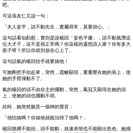
吧。
可這張友仁又說一句：
「夫人姿平，請不動先生，實屬尋常，莫要掛心。」
這句話看似勸慰，實則是說楊回「姿色平庸」，請不動風潛這
位大才子，這不是很正常嗎？你這樣的還想請人家？你有多大
面子呀？所以你就別放在心上了。
這句話氣的楊回抬手就要抽他！
可她剛把手抬起來，突然，霞帔顯現，重重壓在她的肩上，使
她的手臂揮動不了。
氣的楊回的頭不由自主的擺動，突然，鳳冠又顯現在她的頭
上，使她的頭也擺動不得。
此時，她突然聽見一個神的聲音：
「他怕抽嗎？你抽他就能治得了他嗎？」
楊回胳膊不能抬，頭不能動，就連表情也不能顯出怒色。她感