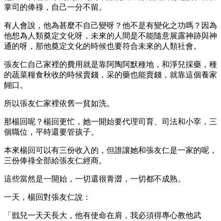
掌司的俸祿，自己一分不留。
有人會說，他為甚麼不自己變呀？他不是有變化之功嗎？因為
他想為人類奠定文化呀，未來的人間是不能隨意展露神跡與神
通的呀，那他奠定文化的時候也要符合未來的人類社會。
張友仁自己家裡的費用就是靠阿陶阿默種地，和淨兒採藥，種
的蔬菜糧食秋收的時候賣錢，采的藥也能賣錢，就靠這個養家
餬口。
所以張友仁家裡依舊一貧如洗。
那楊回呢？楊回更忙，她一開始要代理司育、司法和小宰，三
個職位，平時還要管孩子。
本來楊回可以有三份收入的，但誰讓她和張友仁是一家的呢，
三份俸祿全部給張友仁經商。
這些當然是一開始，一切還很青澀，一切都不成熟。
一天，楊回對張友仁說：
「戩兒一天天長大，他有使命在肩，我必須得專心教他武