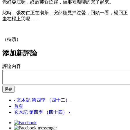
覺好委屈呀，終於芙蓉泣露，坐那裡嚶嚶的哭了起來。
此時，張友仁正在沏茶，突然聽見抽泣聲，回頭一看，楊回正
坐在榻上哭呢……
（待續）
添加新評論
評論內容
保存
‹
玄木記 第四季 （四十二）
首頁
玄木記 第四季 （四十四）
›