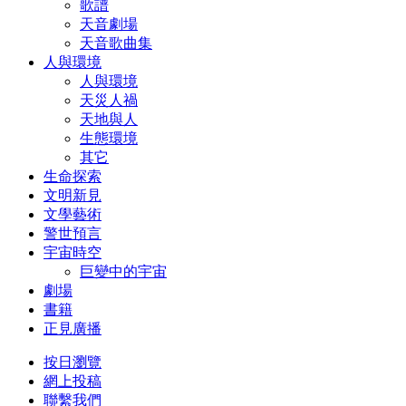
歌譜
天音劇場
天音歌曲集
人與環境
人與環境
天災人禍
天地與人
生態環境
其它
生命探索
文明新見
文學藝術
警世預言
宇宙時空
巨變中的宇宙
劇場
書籍
正見廣播
按日瀏覽
網上投稿
聯繫我們