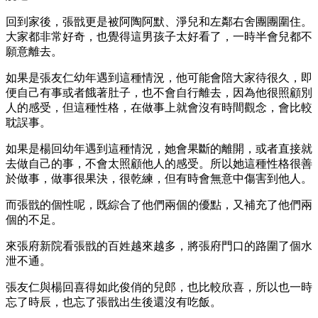
回到家後，張戩更是被阿陶阿默、淨兒和左鄰右舍團團圍住。
大家都非常好奇，也覺得這男孩子太好看了，一時半會兒都不
願意離去。
如果是張友仁幼年遇到這種情況，他可能會陪大家待很久，即
便自己有事或者餓著肚子，也不會自行離去，因為他很照顧別
人的感受，但這種性格，在做事上就會沒有時間觀念，會比較
耽誤事。
如果是楊回幼年遇到這種情況，她會果斷的離開，或者直接就
去做自己的事，不會太照顧他人的感受。所以她這種性格很善
於做事，做事很果決，很乾練，但有時會無意中傷害到他人。
而張戩的個性呢，既綜合了他們兩個的優點，又補充了他們兩
個的不足。
來張府新院看張戩的百姓越來越多，將張府門口的路圍了個水
泄不通。
張友仁與楊回喜得如此俊俏的兒郎，也比較欣喜，所以也一時
忘了時辰，也忘了張戩出生後還沒有吃飯。