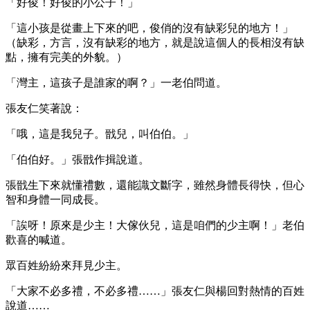
「好俊！好俊的小公子！」
「這小孩是從畫上下來的吧，俊俏的沒有缺彩兒的地方！」
（缺彩，方言，沒有缺彩的地方，就是說這個人的長相沒有缺
點，擁有完美的外貌。）
「灣主，這孩子是誰家的啊？」一老伯問道。
張友仁笑著說：
「哦，這是我兒子。戩兒，叫伯伯。」
「伯伯好。」張戩作揖說道。
張戩生下來就懂禮數，還能識文斷字，雖然身體長得快，但心
智和身體一同成長。
「誒呀！原來是少主！大傢伙兒，這是咱們的少主啊！」老伯
歡喜的喊道。
眾百姓紛紛來拜見少主。
「大家不必多禮，不必多禮……」張友仁與楊回對熱情的百姓
說道……