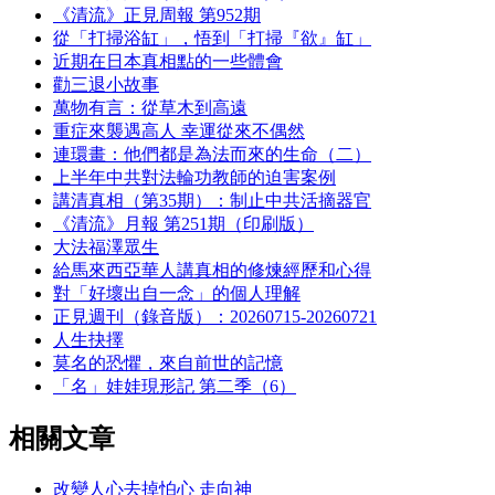
《清流》正見周報 第952期
從「打掃浴缸」，悟到「打掃『欲』缸」
近期在日本真相點的一些體會
勸三退小故事
萬物有言：從草木到高遠
重症來襲遇高人 幸運從來不偶然
連環畫：他們都是為法而來的生命（二）
上半年中共對法輪功教師的迫害案例
講清真相（第35期）：制止中共活摘器官
《清流》月報 第251期（印刷版）
大法福澤眾生
給馬來西亞華人講真相的修煉經歷和心得
對「好壞出自一念」的個人理解
正見週刊（錄音版）：20260715-20260721
人生抉擇
莫名的恐懼，來自前世的記憶
「名」娃娃現形記 第二季（6）
相關文章
改變人心去掉怕心 走向神