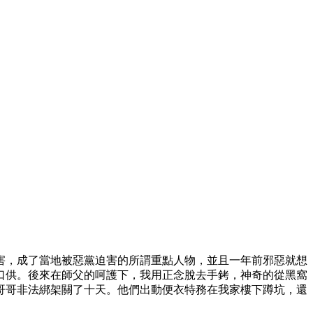
迫害，成了當地被惡黨迫害的所謂重點人物，並且一年前邪惡就想
口供。後來在師父的呵護下，我用正念脫去手銬，神奇的從黑窩
哥哥非法綁架關了十天。他們出動便衣特務在我家樓下蹲坑，還