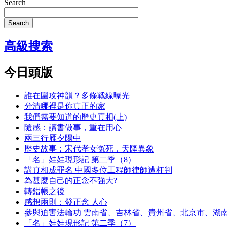
Search
Search
高級搜索
今日頭版
誰在圍攻神韻？多條戰線曝光
分清哪裡是你真正的家
我們需要知道的歷史真相(上)
隨感：讀書做事，重在用心
兩三行雁夕陽中
歷史故事：宋代孝女冤死，天降異象
「名」娃娃現形記 第二季（8）
講真相成罪名 中國多位工程師律師遭枉判
為甚麼自己的正念不強大?
轉錯帳之後
感想兩則：發正念 人心
參與迫害法輪功 雲南省、吉林省、貴州省、北京市、湖
「名」娃娃現形記 第二季（7）