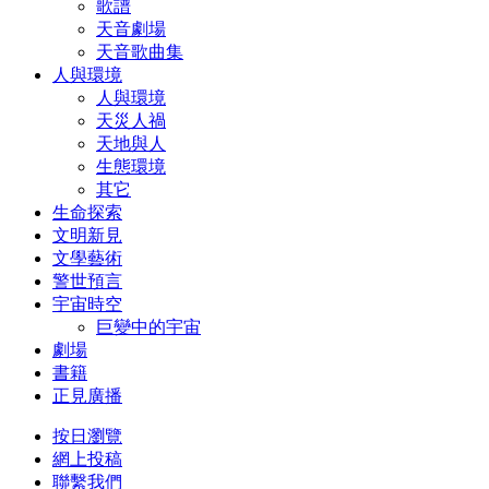
歌譜
天音劇場
天音歌曲集
人與環境
人與環境
天災人禍
天地與人
生態環境
其它
生命探索
文明新見
文學藝術
警世預言
宇宙時空
巨變中的宇宙
劇場
書籍
正見廣播
按日瀏覽
網上投稿
聯繫我們