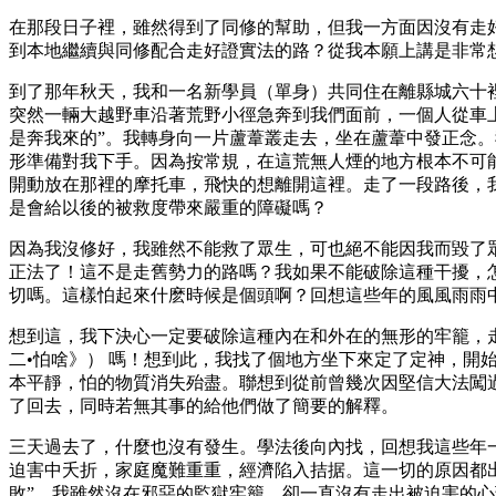
在那段日子裡，雖然得到了同修的幫助，但我一方面因沒有走
到本地繼續與同修配合走好證實法的路？從我本願上講是非常
到了那年秋天，我和一名新學員（單身）共同住在離縣城六十
突然一輛大越野車沿著荒野小徑急奔到我們面前，一個人從車
是奔我來的”。我轉身向一片蘆葦叢走去，坐在蘆葦中發正念
形準備對我下手。因為按常規，在這荒無人煙的地方根本不可
開動放在那裡的摩托車，飛快的想離開這裡。走了一段路後，
是會給以後的被救度帶來嚴重的障礙嗎？
因為我沒修好，我雖然不能救了眾生，可也絕不能因我而毀了
正法了！這不是走舊勢力的路嗎？我如果不能破除這種干擾，
切嗎。這樣怕起來什麽時候是個頭啊？回想這些年的風風雨雨
想到這，我下決心一定要破除這種內在和外在的無形的牢籠，走回
二•怕啥》） 嗎！想到此，我找了個地方坐下來定了定神，
本平靜，怕的物質消失殆盡。聯想到從前曾幾次因堅信大法闖
了回去，同時若無其事的給他們做了簡要的解釋。
三天過去了，什麼也沒有發生。學法後向內找，回想我這些年
迫害中夭折，家庭魔難重重，經濟陷入拮据。這一切的原因都
敗”。我雖然沒在邪惡的監獄牢籠，卻一直沒有走出被迫害的