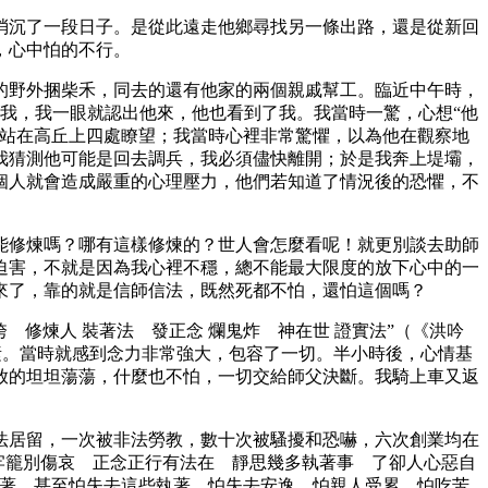
消沉了一段日子。是從此遠走他鄉尋找另一條出路，還是從新回
，心中怕的不行。
的野外捆柴禾，同去的還有他家的兩個親戚幫工。臨近中午時，
我，我一眼就認出他來，他也看到了我。我當時一驚，心想“他
又站在高丘上四處瞭望；我當時心裡非常驚懼，以為他在觀察地
我猜測他可能是回去調兵，我必須儘快離開；於是我奔上堤壩，
個人就會造成嚴重的心理壓力，他們若知道了情況後的恐懼，不
能修煉嗎？哪有這樣修煉的？世人會怎麼看呢！就更別談去助師
迫害，不就是因為我心裡不穩，總不能最大限度的放下心中的一
來了，靠的就是信師信法，既然死都不怕，還怕這個嗎？
 修煉人 裝著法 發正念 爛鬼炸 神在世 證實法”（《洪吟
素。當時就感到念力非常強大，包容了一切。半小時後，心情基
放的坦坦蕩蕩，什麼也不怕，一切交給師父決斷。我騎上車又返
法居留，一次被非法勞教，數十次被騷擾和恐嚇，六次創業均在
牢籠別傷哀 正念正行有法在 靜思幾多執著事 了卻人心惡自
執著，甚至怕失去這些執著，怕失去安逸，怕親人受累，怕吃苦