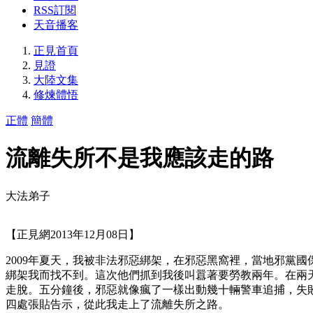
RSS訂閱
天音播客
正見首頁
見證
大陸文集
修煉體悟
正體
簡體
流離失所不是我應該走的路
大法弟子
【正見網2013年12月08日】
2009年夏天，我被非法邪惡綁架，在邪惡黑窩裡，當地邪黨
綁架我而找不到。這次他們抓到我後叫囂著要勞教兩年。在兩
走脫。五分鐘後，邪惡就像瘋了一樣出動幾十輛警車追捕，失
四處張貼告示，從此我走上了流離失所之路。