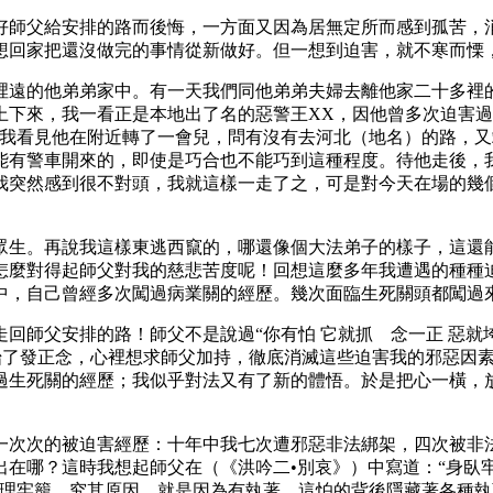
好師父給安排的路而後悔，一方面又因為居無定所而感到孤苦，
想回家把還沒做完的事情從新做好。但一想到迫害，就不寒而慄
裡遠的他弟弟家中。有一天我們同他弟弟夫婦去離他家二十多裡
上下來，我一看正是本地出了名的惡警王XX，因他曾多次迫害過
。我看見他在附近轉了一會兒，問有沒有去河北（地名）的路，
能有警車開來的，即使是巧合也不能巧到這種程度。待他走後，
我突然感到很不對頭，我就這樣一走了之，可是對今天在場的幾
眾生。再說我這樣東逃西竄的，哪還像個大法弟子的樣子，這還
怎麼對得起師父對我的慈悲苦度呢！回想這麼多年我遭遇的種種
中，自己曾經多次闖過病業關的經歷。幾次面臨生死關頭都闖過
師父安排的路！師父不是說過“你有怕 它就抓 念一正 惡就垮
開始了發正念，心裡想求師父加持，徹底消滅這些迫害我的邪惡因
過生死關的經歷；我似乎對法又有了新的體悟。於是把心一橫，
一次次的被迫害經歷：十年中我七次遭邪惡非法綁架，四次被非
出在哪？這時我想起師父在（《洪吟二•別哀》）中寫道：“身臥
心理牢籠。究其原因，就是因為有執著，這怕的背後隱藏著各種