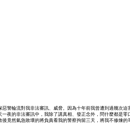
國保惡警輪流對我非法審訊、威脅。因為十年前我曾遭到過幾次
天一夜的非法審訊中，我除了講真相、發正念外，問什麼都是零
敗後竟然氣急敗壞的將負責看我的警察拘留三天，將我不修煉的