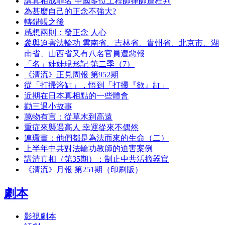
講真相成罪名 中國多位工程師律師遭枉判
為甚麼自己的正念不強大?
轉錯帳之後
感想兩則：發正念 人心
參與迫害法輪功 雲南省、吉林省、貴州省、北京市、湖
南省、山西省又有八名官員遭惡報
「名」娃娃現形記 第二季（7）
《清流》正見周報 第952期
從「打掃浴缸」，悟到「打掃『欲』缸」
近期在日本真相點的一些體會
勸三退小故事
萬物有言：從草木到高遠
重症來襲遇高人 幸運從來不偶然
連環畫：他們都是為法而來的生命（二）
上半年中共對法輪功教師的迫害案例
講清真相（第35期）：制止中共活摘器官
《清流》月報 第251期（印刷版）
劇本
影視劇本