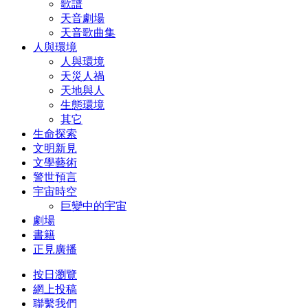
歌譜
天音劇場
天音歌曲集
人與環境
人與環境
天災人禍
天地與人
生態環境
其它
生命探索
文明新見
文學藝術
警世預言
宇宙時空
巨變中的宇宙
劇場
書籍
正見廣播
按日瀏覽
網上投稿
聯繫我們