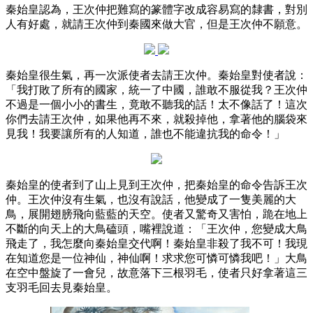
秦始皇認為，王次仲把難寫的篆體字改成容易寫的隸書，對別
人有好處，就請王次仲到秦國來做大官，但是王次仲不願意。
秦始皇很生氣，再一次派使者去請王次仲。秦始皇對使者說：
「我打敗了所有的國家，統一了中國，誰敢不服從我？王次仲
不過是一個小小的書生，竟敢不聽我的話！太不像話了！這次
你們去請王次仲，如果他再不來，就殺掉他，拿著他的腦袋來
見我！我要讓所有的人知道，誰也不能違抗我的命令！」
秦始皇的使者到了山上見到王次仲，把秦始皇的命令告訴王次
仲。王次仲沒有生氣，也沒有說話，他變成了一隻美麗的大
鳥，展開翅膀飛向藍藍的天空。使者又驚奇又害怕，跪在地上
不斷的向天上的大鳥磕頭，嘴裡說道：「王次仲，您變成大鳥
飛走了，我怎麼向秦始皇交代啊！秦始皇非殺了我不可！我現
在知道您是一位神仙，神仙啊！求求您可憐可憐我吧！」大鳥
在空中盤旋了一會兒，故意落下三根羽毛，使者只好拿著這三
支羽毛回去見秦始皇。