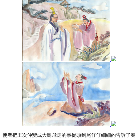
使者把王次仲變成大鳥飛走的事從頭到尾仔仔細細的告訴了秦