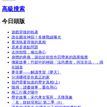
高級搜索
今日頭版
遊戲背後的執著
誰在圍攻神韻？多條戰線曝光
看清執著背後的真相
原來是基點問題
去掉怨恨，修出善心
身體的疼痛，源自於前世作惡帶來的因果報應
佛家故事：竹節中的神跡「法尚應舍，何況非法」，感
化賊首
夢非夢——解讀李賀《夢天》
分清哪裡是你真正的家
我們需要知道的歷史真相(上)
隨感：讀書做事，重在用心
兩三行雁夕陽中
歷史故事：宋代孝女冤死，天降異象
「名」娃娃現形記 第二季（8）