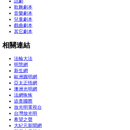
話劇
歌舞劇本
音樂劇本
兒童劇本
戲曲劇本
其它劇本
相關連結
法輪大法
明慧網
新生網
歐洲圓明網
亞太正悟網
澳洲光明網
法網恢恢
追查國際
放光明電視台
台灣放光明
希望之聲
大紀元新聞網