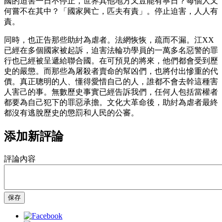
國的迫害一日不停止，世界其他地方又豈能有寧日？每個人又
何嘗不在其中？「國家興亡，匹夫有責」。停止迫害，人人有
責。
同時，也正告那些助紂為虐者。法網恢恢，疏而不漏。江XX
已經在多個國家被起訴，迫害法輪功學員的一萬多名惡警的罪
行也已經被呈遞給聯合國。在可預見的將來，他們都會受到歷
史的嚴懲。而那些為屠殺者賣命的幫凶們，也將付出慘重的代
價。真正聰明的人、懂得愛惜自己的人，誰都不會去幹這種害
人害己的事。無數歷史事實已經告訴我們，任何人包括當權者
都要為自己犯下的罪惡承擔。文化大革命後，助紂為虐者最終
都沒有逃脫歷史的懲罰和人民的公審。
添加新評論
評論內容
保存