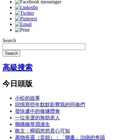
Search
Search
高級搜索
今日頭版
小松的故事
回憶那些年默默影響我的同修們
發快遞中的修煉體會
一位幸運的無助老人
獨憐幽草澗邊生
散文：蟬唱悠悠君心可知
萬物有靈（音頻）：「獅畫」治病的奇蹟