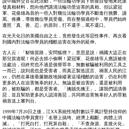
說中國外交官在此活動，一些法輪功學員下班後自發地來此派
發真相材料，想向他們講清法輪功受迫害的真相。但以梁冠
軍、花俊雄為首的一些人對幾位法輪功學員不斷進行挑釁、謾
罵、推搡，導致幾位學員受傷。而在整個過程中，學員們始終
遵照「真、善、忍」的原則，打不還手，罵不還口。
在光天化日的美國自由之土，竟然發生此等惡性事件。再次看
到國內對法輪功學員的殘酷迫害在海外的延伸。
古人云：「豺狼當路，安問狐狸？」意思是說：禍國大盜正在
那兒當道呢！何必去抓小偷啊！梁冠軍、花俊雄等人應該被依
法處治，但終究也不過是個替罪羊，無數被騙被利用的工具之
一而已，說到底也是受害者，而真正製造謊言、禍害人民的江
xx，仍然在幕後垂簾聽政地操縱著這場殘酷的迫害，仍在利用
更多的人在迫害無辜的好人。無論是被迫害的，還是被利用
的，被欺騙的，都是受害者。「擒賊先擒王」。讓我們認清善
惡，並且幫助更多的人認清善惡，共同將迫害無辜好人的罪魁
禍首送上審判台。
1999年7月20日之後，江XX系統性地對數以千萬計堅持信仰的
中國法輪功學員實行「名譽上搞垮、經濟上截斷、肉體上消
滅」，「打死白打、打死算自殺」、「不查身源、直接火化」