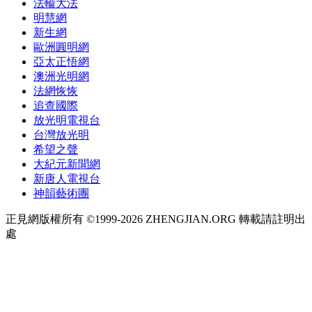
法輪大法
明慧網
新生網
歐洲圓明網
亞太正悟網
澳洲光明網
法網恢恢
追查國際
放光明電視台
台灣放光明
希望之聲
大紀元新聞網
新唐人電視台
神韻藝術團
正見網版權所有 ©1999-2026 ZHENGJIAN.ORG 轉載請註明出
處