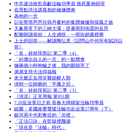
中共違法收監高齡法輪功學員 致死案例頻現
在景點洪法講真相的修煉體會
為他的一念
記在聖塔芭芭拉與丹麥村的集體修煉與採風之旅
天象異常下的三峽大壩：從暴雨到地震的反思
配樂朗讀視頻：人生感悟：一雨吹銷萬裡塵
上士的回答——解讀陶弘景《詔問山中何所有賦詩以
答》
「名」娃娃現形記 第二季（4）
「好壞出自人的一念」的一點體會
煉兩個小時抱輪之後，我的眼睛亮了
弟弟支持大法得福報
老天爺正在用災難提醒人類
清朝一位師爺的「平庸之惡」
「名」娃娃現形記 第二季（3）
《清流》正見周報 第951期
7.20反迫害日之前 長春大肆綁架法輪功學員
組圖：多國政要聲援法輪功反迫害27周年（下）
銀河系中光彩奪目的「吊燈」
「正法口訣」在監獄裡飄揚
「現在是『法輪』時代」