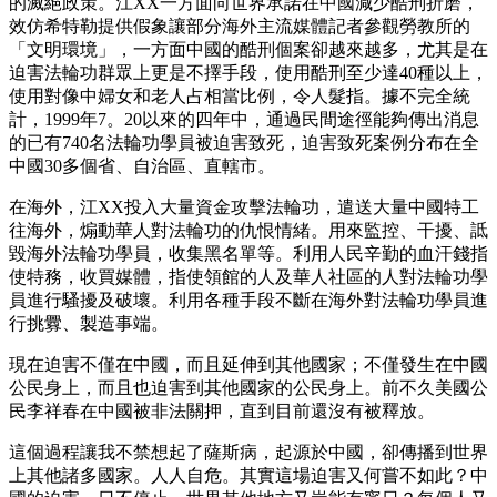
的滅絕政策。江XX一方面向世界承諾在中國減少酷刑折磨，
效仿希特勒提供假象讓部分海外主流媒體記者參觀勞教所的
「文明環境」，一方面中國的酷刑個案卻越來越多，尤其是在
迫害法輪功群眾上更是不擇手段，使用酷刑至少達40種以上，
使用對像中婦女和老人占相當比例，令人髮指。據不完全統
計，1999年7。20以來的四年中，通過民間途徑能夠傳出消息
的已有740名法輪功學員被迫害致死，迫害致死案例分布在全
中國30多個省、自治區、直轄市。
在海外，江XX投入大量資金攻擊法輪功，遣送大量中國特工
往海外，煽動華人對法輪功的仇恨情緒。用來監控、干擾、詆
毀海外法輪功學員，收集黑名單等。利用人民辛勤的血汗錢指
使特務，收買媒體，指使領館的人及華人社區的人對法輪功學
員進行騷擾及破壞。利用各種手段不斷在海外對法輪功學員進
行挑釁、製造事端。
現在迫害不僅在中國，而且延伸到其他國家；不僅發生在中國
公民身上，而且也迫害到其他國家的公民身上。前不久美國公
民李祥春在中國被非法關押，直到目前還沒有被釋放。
這個過程讓我不禁想起了薩斯病，起源於中國，卻傳播到世界
上其他諸多國家。人人自危。其實這場迫害又何嘗不如此？中