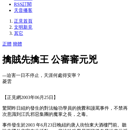
RSS訂閱
天音播客
正見首頁
文明新見
其它
正體
簡體
擒賊先擒王 公審審元兇
---迫害一日不停止，天涯何處得安寧？
菱雲
【正見網2003年06月25日】
驚聞昨日紐約發生的對法輪功學員的挑釁和謾罵事件，不禁再
次意識到江氏邪惡集團的魔掌之長，之毒。
事件發生於2003 年6月23日晚紐約唐人街怡東大酒樓門前。聽