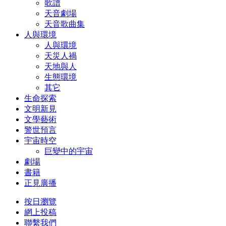
歌譜
天音劇場
天音歌曲集
人與環境
人與環境
天災人禍
天地與人
生態環境
其它
生命探索
文明新見
文學藝術
警世預言
宇宙時空
巨變中的宇宙
劇場
書籍
正見廣播
按日瀏覽
網上投稿
聯繫我們