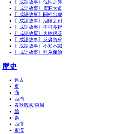
〖成語故事〗伐性之斧
〖成語故事〗康莊大道
〖成語故事〗開柙出虎
〖成語故事〗涸轍之鮒
〖成語故事〗不可多得
〖成語故事〗火樹銀花
〖成語故事〗反裘負薪
〖成語故事〗不知不識
〖成語故事〗無為而治
歷史
遠古
夏
商
西周
春秋戰國/東周
隋
秦
西漢
東漢