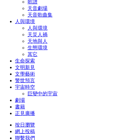
歌譜
天音劇場
天音歌曲集
人與環境
人與環境
天災人禍
天地與人
生態環境
其它
生命探索
文明新見
文學藝術
警世預言
宇宙時空
巨變中的宇宙
劇場
書籍
正見廣播
按日瀏覽
網上投稿
聯繫我們