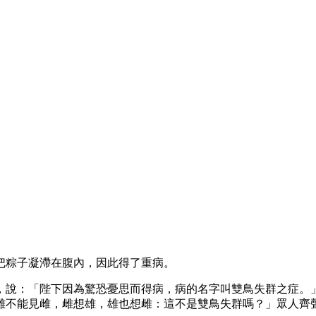
把粽子凝滯在腹內，因此得了重病。
，說：「陛下因為驚恐憂思而得病，病的名字叫雙鳥失群之症。
雄不能見雌，雌想雄，雄也想雌：這不是雙鳥失群嗎？」眾人齊