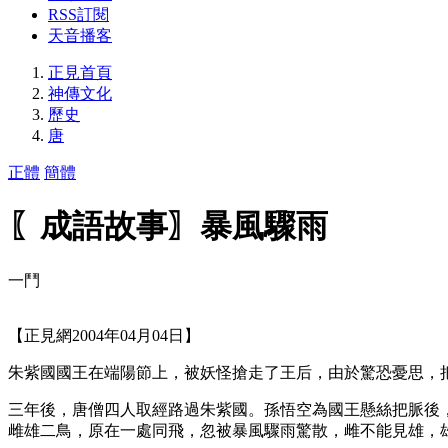
RSS訂閱
天音播客
正見首頁
神傳文化
歷史
唐
正體
簡體
〖成語故事〗暴風驟雨
一鬥
【正見網2004年04月04日】
朱紫國國王在端陽節上，被妖怪搶走了王后，由於驚恐憂思，
三年後，唐僧四人取經路過朱紫國。孫悟空為國王懸絲把脈後
雌雄二鳥，原在一處同飛，忽被暴風驟雨驚散，雌不能見雄，