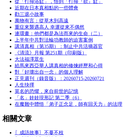
從「打掃浴缸」，悟到「打掃『欲』缸」
近期在日本真相點的一些體會
勸三退小故事
萬物有言：從草木到高遠
重症來襲遇高人 幸運從來不偶然
連環畫：他們都是為法而來的生命（二）
上半年中共對法輪功教師的迫害案例
講清真相（第35期）：制止中共活摘器官
《清流》月報 第251期（印刷版）
大法福澤眾生
給馬來西亞華人講真相的修煉經歷和心得
對「好壞出自一念」的個人理解
正見週刊（錄音版）：20260715-20260721
人生抉擇
莫名的恐懼，來自前世的記憶
「名」娃娃現形記 第二季（6）
在魔難中體悟「弟子正念足，師有回天力」的法理
相關文章
〖成語故事〗不蔓不枝