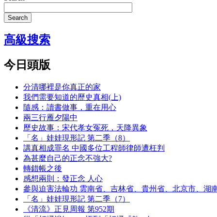
Search
高級搜索
今日頭版
分清哪裡是你真正的家
我們需要知道的歷史真相(上)
隨感：讀書做事，重在用心
兩三行雁夕陽中
歷史故事：宋代孝女冤死，天降異象
「名」娃娃現形記 第二季（8）
講真相成罪名 中國多位工程師律師遭枉判
為甚麼自己的正念不強大?
轉錯帳之後
感想兩則：發正念 人心
參與迫害法輪功 雲南省、吉林省、貴州省、北京市、湖
「名」娃娃現形記 第二季（7）
《清流》正見周報 第952期