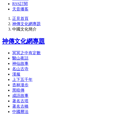
RSS訂閱
天音播客
正見首頁
神傳文化網專題
中國文化簡介
神傳文化網專題
冥冥之中有定數
醫山夜話
神仙故事
名山古寺
漢服
上下五千年
杏林漫步
黑暗傳
成語故事
著名古塔
著名古橋
中國曆法