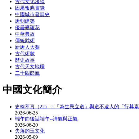
古代文化漫談
因果報應實錄
中國城市發展史
唐朝建築
優曇婆羅花
中華典故
傳統武術
新唐人大賽
古代術數
歷史故事
古代天文地理
二十四節氣
中國文化簡介
史翰萃真（22）：「為生民立道」與道不遠人的「行其素
2026-06-25
端午節後話端午--清氣與正氣
2026-06-20
失落的玉文化
2026-05-09