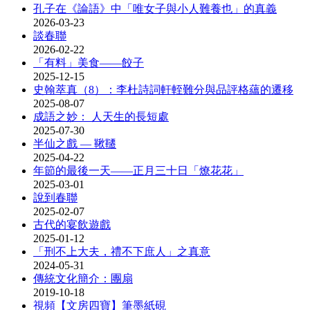
孔子在《論語》中「唯女子與小人難養也」的真義
2026-03-23
談春聯
2026-02-22
「有料」美食——餃子
2025-12-15
史翰萃真（8）：李杜詩詞軒輊難分與品評格蘊的遷移
2025-08-07
成語之妙： 人天生的長短處
2025-07-30
半仙之戲 — 鞦韆
2025-04-22
年節的最後一天——正月三十日「燎花花」
2025-03-01
說到春聯
2025-02-07
古代的宴飲遊戲
2025-01-12
「刑不上大夫，禮不下庶人」之真意
2024-05-31
傳統文化簡介：團扇
2019-10-18
視頻【文房四寶】筆墨紙硯