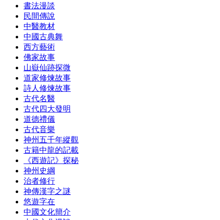
書法漫談
民間傳說
中醫教材
中國古典舞
西方藝術
佛家故事
山嶽仙跡探微
道家修煉故事
詩人修煉故事
古代名醫
古代四大發明
道德禮儀
古代音樂
神州五千年縱觀
古籍中龍的記載
《西遊記》探秘
神州史綱
治者修行
神傳漢字之謎
悠遊字在
中國文化簡介