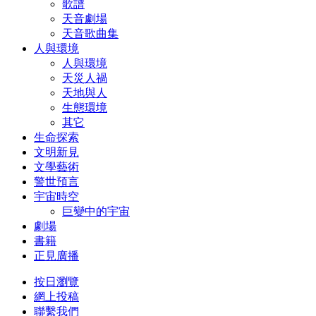
歌譜
天音劇場
天音歌曲集
人與環境
人與環境
天災人禍
天地與人
生態環境
其它
生命探索
文明新見
文學藝術
警世預言
宇宙時空
巨變中的宇宙
劇場
書籍
正見廣播
按日瀏覽
網上投稿
聯繫我們