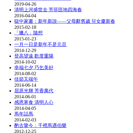
2019-04-26
清明上河盛世去 芳菲匝地四海春
2016-04-04
獄中家書：新年新說——父母辭舊歲 兒女慶新春
2015-02-18
「臘八」隨想
2015-01-23
一月一日是新年不是元旦
2014-12-29
登高望遠 歡度重陽
2014-10-02
幸福七夕 巧乞美好
2014-08-02
佳節又端午
2014-06-14
屈原光輝 芳香萬代
2014-06-01
感恩寒食 清明人心
2014-04-05
馬年話馬
2014-02-03
酌古鑒今：千裡馬遇伯樂
2012-12-25