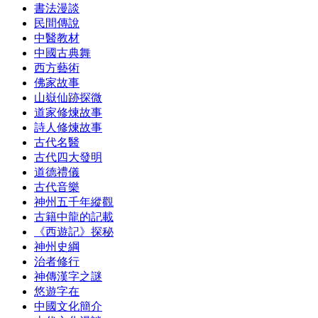
書法漫談
民間傳說
中醫教材
中國古典舞
西方藝術
佛家故事
山嶽仙跡探微
道家修煉故事
詩人修煉故事
古代名醫
古代四大發明
道德禮儀
古代音樂
神州五千年縱觀
古籍中龍的記載
《西遊記》探秘
神州史綱
治者修行
神傳漢字之謎
悠遊字在
中國文化簡介