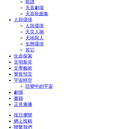
歌譜
天音劇場
天音歌曲集
人與環境
人與環境
天災人禍
天地與人
生態環境
其它
生命探索
文明新見
文學藝術
警世預言
宇宙時空
巨變中的宇宙
劇場
書籍
正見廣播
按日瀏覽
網上投稿
聯繫我們