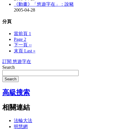
《動畫》「悠遊字在」：說豬
2005-04-28
分頁
當前頁
1
Page
2
下一頁
››
末頁
Last »
訂閱 悠遊字在
Search
Search
高級搜索
相關連結
法輪大法
明慧網