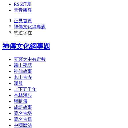
RSS訂閱
天音播客
正見首頁
神傳文化網專題
悠遊字在
神傳文化網專題
冥冥之中有定數
醫山夜話
神仙故事
名山古寺
漢服
上下五千年
杏林漫步
黑暗傳
成語故事
著名古塔
著名古橋
中國曆法