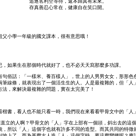
追逐名利空等待，返本歸真有未來。
存真善忍心常在，健康自在笑口開。
祖父小學一年級的國文課本，很有意思哦！
已，如果生在那個時代就好了，也不必天天寫那麼多功課。
有句俗話：「一樣米、養百樣人」，世上的人男男女女，形形色
兩筆線條，就表現出了一個活生生的人。人是最複雜的，但「人
方法，來解決最複雜的問題，實在太完美了！
看楷書，看人也不能只看一時，我們現在來看看甲骨文中的「人
一個直立的人啊？甲骨文的「人」字在上部有一個頭，斜出去的這
貌，所以「人」這個字也就有許多不同的造型。而其共同的特徵
到地上了。而為甚麼古人造「人」這個字時，要這麼彎腰呢？應