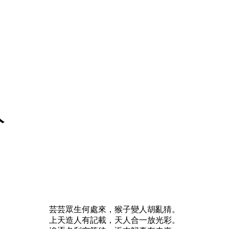
人
芸芸眾生何處來，猴子變人胡亂猜。
上天造人有記載，天人合一放光彩。