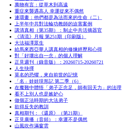
萬物有言：從草木到高遠
重症來襲遇高人 幸運從來不偶然
連環畫：他們都是為法而來的生命（二）
上半年中共對法輪功教師的迫害案例
講清真相（第35期）：制止中共活摘器官
《清流》月報 第251期（印刷版）
大法福澤眾生
給馬來西亞華人講真相的修煉經歷和心得
對「好壞出自一念」的個人理解
正見週刊（錄音版）：20260715-20260721
人生抉擇
莫名的恐懼，來自前世的記憶
「名」娃娃現形記 第二季（6）
在魔難中體悟「弟子正念足，師有回天力」的法理
看不上別人也是嫉妒心
做個正法時期的大法弟子
欲得反失的教訓
真相期刊：《還原》（第21期）
正見廣播（音頻）：幸運不是偶然
山風吹作滿窗雲