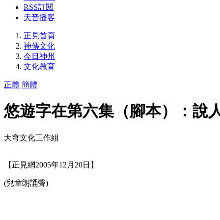
RSS訂閱
天音播客
正見首頁
神傳文化
今日神州
文化教育
正體
簡體
悠遊字在第六集（腳本）：說
大穹文化工作組
【正見網2005年12月20日】
(兒童朗誦聲)