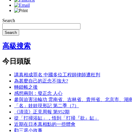
Search
Search
高級搜索
今日頭版
講真相成罪名 中國多位工程師律師遭枉判
為甚麼自己的正念不強大?
轉錯帳之後
感想兩則：發正念 人心
參與迫害法輪功 雲南省、吉林省、貴州省、北京市、湖
「名」娃娃現形記 第二季（7）
《清流》正見周報 第952期
從「打掃浴缸」，悟到「打掃『欲』缸」
近期在日本真相點的一些體會
勸三退小故事