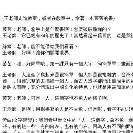
(王老師走進教室，或者在教室中，拿著一本舊舊的書)
茵茵：老師，您手上是什麼書啊！怎麼破破爛爛的？
王老師：它已經有84年的歷史了！當然看起來舊舊的，這是我
緣緣：老師，能不能借給我們看看？
王老師：好啊！讓你們開開眼界。
茵茵：哇，好簡單哦，第一課只有一個人字，簡簡單單二畫而
王老師：人這個字寫起來是很簡單，但人卻是很複雜的，台灣
難」，很難完整的去描繪一個人，而古人造字卻能用最簡單的
是叫人讚嘆，充分體現出中國文化的特色，也就是用最簡單的
茵茵：老師，可是「人」這個字也不象人的樣子啊。
王老師：是啊，用楷書寫的人是不太象，但是呢，看字不能只
旁白(文字漸變)：我們看甲骨文中的「人」這個字，象不象
些，有的短一些，有的向左，也有的向右。因為人有不同的面
篆，「人」這個字就更加謙卑了，腰彎得更低，手也因此快垂