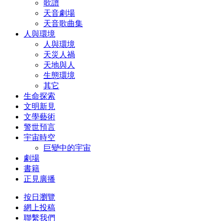
歌譜
天音劇場
天音歌曲集
人與環境
人與環境
天災人禍
天地與人
生態環境
其它
生命探索
文明新見
文學藝術
警世預言
宇宙時空
巨變中的宇宙
劇場
書籍
正見廣播
按日瀏覽
網上投稿
聯繫我們