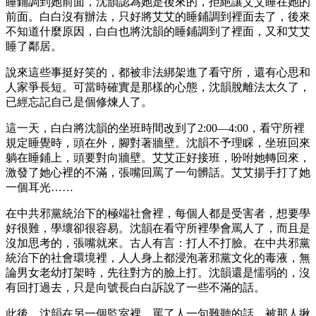
睡鋪調到她前面，沈韻認為她是後來的，拒絕讓艾艾睡在她的
前面。白白沒有辦法，只好將艾艾的睡鋪調到裡面去了，後來
不知道什麼原因，白白也將沈韻的睡鋪調到了裡面，又和艾艾
睡了鄰居。
說來這些事挺好笑的，都被非法綁架進了看守所，還有心思和
人家爭長短。可當時確實是那樣的心態，沈韻脫離法太久了，
已經忘記自己是個修煉人了。
這一天，白白將沈韻的坐班時間改到了2:00—4:00，看守所裡
規定睡覺時，頭在外，腳對著牆壁。沈韻不予理睬，坐班回來
躺在睡鋪上，頭要對向牆壁。艾艾正好接班，吩咐她轉回來，
激發了她心裡的不滿，張嘴回罵了一句髒話。艾艾揚手打了她
一個耳光……
在中共邪黨統治下的極端社會裡，每個人都是受害者，想要學
好很難，學壞卻很容易。沈韻在看守所裡學會罵人了，而且是
沒加思考的，張嘴就來。古人有言：打人不打臉。在中共邪黨
統治下的社會環境裡，人人身上都浸泡著邪黨文化的毒液，無
論男女老幼打架時，先往對方的臉上打。沈韻還是懦弱的，沒
有回打過去，只是向號長白白訴說了一些不滿的話。
此後，沈韻在另一個監室裡，罵了人一句難聽的話，被那人揪