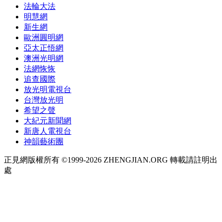
法輪大法
明慧網
新生網
歐洲圓明網
亞太正悟網
澳洲光明網
法網恢恢
追查國際
放光明電視台
台灣放光明
希望之聲
大紀元新聞網
新唐人電視台
神韻藝術團
正見網版權所有 ©1999-2026 ZHENGJIAN.ORG 轉載請註明出
處