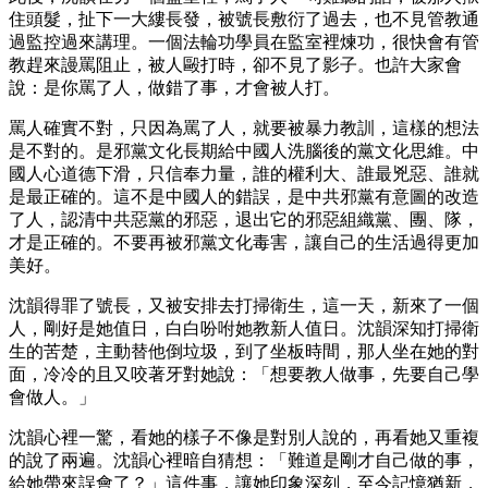
住頭髮，扯下一大縷長發，被號長敷衍了過去，也不見管教通
過監控過來講理。一個法輪功學員在監室裡煉功，很快會有管
教趕來謾罵阻止，被人毆打時，卻不見了影子。也許大家會
說：是你罵了人，做錯了事，才會被人打。
罵人確實不對，只因為罵了人，就要被暴力教訓，這樣的想法
是不對的。是邪黨文化長期給中國人洗腦後的黨文化思維。中
國人心道德下滑，只信奉力量，誰的權利大、誰最兇惡、誰就
是最正確的。這不是中國人的錯誤，是中共邪黨有意圖的改造
了人，認清中共惡黨的邪惡，退出它的邪惡組織黨、團、隊，
才是正確的。不要再被邪黨文化毒害，讓自己的生活過得更加
美好。
沈韻得罪了號長，又被安排去打掃衛生，這一天，新來了一個
人，剛好是她值日，白白吩咐她教新人值日。沈韻深知打掃衛
生的苦楚，主動替他倒垃圾，到了坐板時間，那人坐在她的對
面，冷冷的且又咬著牙對她說：「想要教人做事，先要自己學
會做人。」
沈韻心裡一驚，看她的樣子不像是對別人說的，再看她又重複
的說了兩遍。沈韻心裡暗自猜想：「難道是剛才自己做的事，
給她帶來誤會了？」這件事，讓她印象深刻，至今記憶猶新，