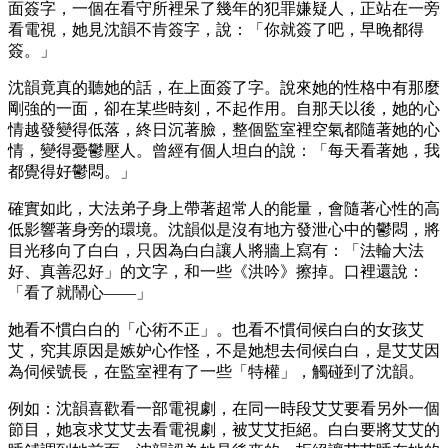
面簽字，一個在看守所裡呆了幾年的犯罪嫌疑人，正站在一旁
看電視，她見沈韻不肯簽字，說：「你就簽了吧，早晚都得
簽。」
沈韻竟真的聽她的話，在上面簽了字。說來她的性格中有那麼
剛強的一面，卻在某些時刻，不起作用。自那天以後，她的心
情越發變得低落，終日沉著臉，整個監室裡空氣都隨著她的心
情，變得憂鬱壓人。曾經有個人坦白的說：「每天看著她，我
都覺得好鬱悶。」
確實如此，大法弟子身上帶著超常人的能量，會隨著心性的高
低影響著身旁的環境。沈韻似是沒有地方發泄心中的鬱悶，將
目光移向了白白，只因為白白讓人將牆上寫有：「法輪大法
好、真善忍好」的文字，和一些《洪吟》擦掉。口裡還說：
「看了就鬧心——」
她看不慣白白的「心術不正」。也看不慣伺候白白的女孩艾
艾，究其原因是嫉妒心作怪，不是她想去伺候白白，是艾艾因
為伺候號長，在監室裡有了一些「特權」，觸碰到了沈韻。
例如：沈韻喜歡看一部電視劇，在同一時段艾艾要看另外一個
節目，她哀求艾艾去看電視劇，被艾艾拒絕。白白要將艾艾的