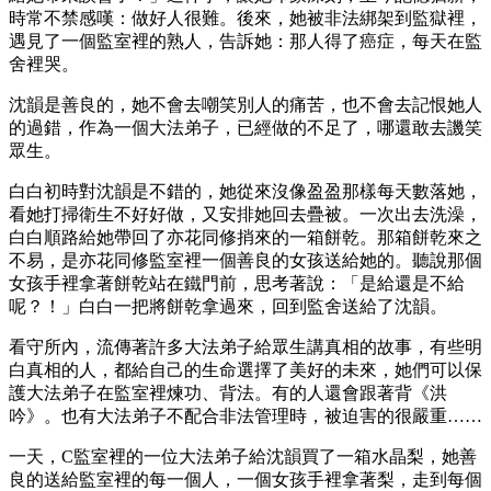
時常不禁感嘆：做好人很難。後來，她被非法綁架到監獄裡，
遇見了一個監室裡的熟人，告訴她：那人得了癌症，每天在監
舍裡哭。
沈韻是善良的，她不會去嘲笑別人的痛苦，也不會去記恨她人
的過錯，作為一個大法弟子，已經做的不足了，哪還敢去譏笑
眾生。
白白初時對沈韻是不錯的，她從來沒像盈盈那樣每天數落她，
看她打掃衛生不好好做，又安排她回去疊被。一次出去洗澡，
白白順路給她帶回了亦花同修捎來的一箱餅乾。那箱餅乾來之
不易，是亦花同修監室裡一個善良的女孩送給她的。聽說那個
女孩手裡拿著餅乾站在鐵門前，思考著說：「是給還是不給
呢？！」白白一把將餅乾拿過來，回到監舍送給了沈韻。
看守所內，流傳著許多大法弟子給眾生講真相的故事，有些明
白真相的人，都給自己的生命選擇了美好的未來，她們可以保
護大法弟子在監室裡煉功、背法。有的人還會跟著背《洪
吟》。也有大法弟子不配合非法管理時，被迫害的很嚴重……
一天，C監室裡的一位大法弟子給沈韻買了一箱水晶梨，她善
良的送給監室裡的每一個人，一個女孩手裡拿著梨，走到每個