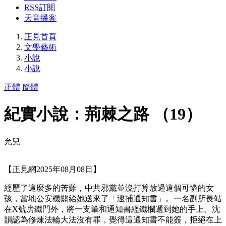
RSS訂閱
天音播客
正見首頁
文學藝術
小說
小說
正體
簡體
紀實小說：荊棘之路 （19）
允兒
【正見網2025年08月08日】
經歷了這麼多的苦難，中共邪黨並沒打算放過這個可憐的女
孩，當地公安機關給她送來了「逮捕通知書」。一名副所長站
在X號房鐵門外，將一支筆和通知書經鐵欄遞到她的手上。沈
韻認為修煉法輪大法沒有罪，覺得這通知書不能簽，拒絕在上