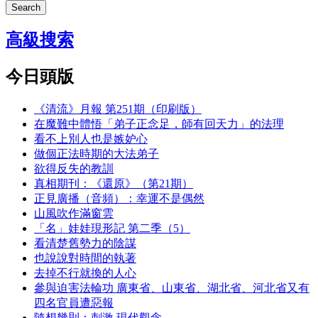
Search
高級搜索
今日頭版
《清流》月報 第251期（印刷版）
在魔難中體悟「弟子正念足，師有回天力」的法理
看不上別人也是嫉妒心
做個正法時期的大法弟子
欲得反失的教訓
真相期刊：《還原》（第21期）
正見廣播（音頻）：幸運不是偶然
山風吹作滿窗雲
「名」娃娃現形記 第二季（5）
看清楚舊勢力的陰謀
也說說對時間的執著
去掉不行就換的人心
參與迫害法輪功 廣東省、山東省、湖北省、河北省又有
四名官員遭惡報
隨想幾則：刺激 現代觀念