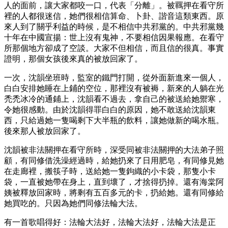
人的面前，讓大家都咬一口，代表「分離」。被羈押在看守所
裡的人都很迷信，她們很相信算命、卜卦、諧音這類東西。原
來人到了關乎利益的時候，是不相信中共邪黨的。中共邪黨幾
十年在中國宣揚：世上沒有鬼神，不要相信因果報應。在看守
所那個地方卻成了空談。大家不但相信，而且信的很真。事實
證明，那個女孩後來真的被放回家了。
一次，沈韻坐班時，監室的鐵門打開，從外面新進來一個人，
白白安排她睡在上鋪的空位，那裡沒有被褥，新來的人躺在光
禿禿冰冷的通鋪上，沈韻看不過去，拿自己的被送給她禦寒，
令她很感動。由於沈韻得罪白白的原因，她不敢送給沈韻東
西，只給過她一隻喝剩下大半瓶的飲料，讓她做新的喝水瓶。
後來那人被放回家了。
沈韻被非法關押在看守所時，深受同被非法關押的大法弟子照
顧，有同修借洗澡經過時，給她扔來了日用肥皂，有同修見她
在走廊裡，搬筷子時，送給她一隻鉤織的小卡袋，那隻小卡
袋，一直被她帶在身上，直到壞了，才捨得扔掉。還有海棠阿
姨被釋放回家時，將剩有五百多元的卡，扔給她。還有同修給
她買吃的。只因為她們同修法輪大法。
有一首歌唱得好：法輪大法好，法輪大法好，法輪大法是正