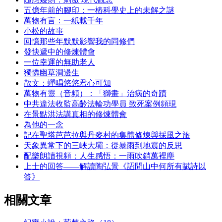
五億年前的腳印：一樁科學史上的未解之謎
萬物有言：一紙載千年
小松的故事
回憶那些年默默影響我的同修們
發快遞中的修煉體會
一位幸運的無助老人
獨憐幽草澗邊生
散文：蟬唱悠悠君心可知
萬物有靈（音頻）：「獅畫」治病的奇蹟
中共違法收監高齡法輪功學員 致死案例頻現
在景點洪法講真相的修煉體會
為他的一念
記在聖塔芭芭拉與丹麥村的集體修煉與採風之旅
天象異常下的三峽大壩：從暴雨到地震的反思
配樂朗讀視頻：人生感悟：一雨吹銷萬裡塵
上士的回答——解讀陶弘景《詔問山中何所有賦詩以
答》
相關文章