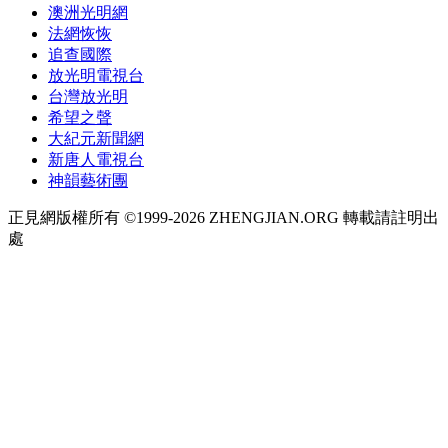
澳洲光明網
法網恢恢
追查國際
放光明電視台
台灣放光明
希望之聲
大紀元新聞網
新唐人電視台
神韻藝術團
正見網版權所有 ©1999-2026 ZHENGJIAN.ORG 轉載請註明出
處