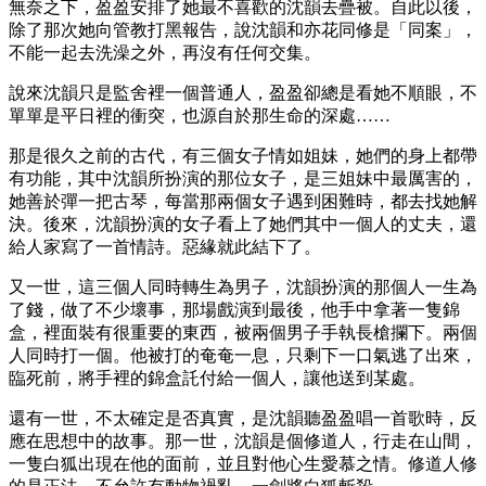
無奈之下，盈盈安排了她最不喜歡的沈韻去疊被。自此以後，
除了那次她向管教打黑報告，說沈韻和亦花同修是「同案」，
不能一起去洗澡之外，再沒有任何交集。
說來沈韻只是監舍裡一個普通人，盈盈卻總是看她不順眼，不
單單是平日裡的衝突，也源自於那生命的深處……
那是很久之前的古代，有三個女子情如姐妹，她們的身上都帶
有功能，其中沈韻所扮演的那位女子，是三姐妹中最厲害的，
她善於彈一把古琴，每當那兩個女子遇到困難時，都去找她解
決。後來，沈韻扮演的女子看上了她們其中一個人的丈夫，還
給人家寫了一首情詩。惡緣就此結下了。
又一世，這三個人同時轉生為男子，沈韻扮演的那個人一生為
了錢，做了不少壞事，那場戲演到最後，他手中拿著一隻錦
盒，裡面裝有很重要的東西，被兩個男子手執長槍攔下。兩個
人同時打一個。他被打的奄奄一息，只剩下一口氣逃了出來，
臨死前，將手裡的錦盒託付給一個人，讓他送到某處。
還有一世，不太確定是否真實，是沈韻聽盈盈唱一首歌時，反
應在思想中的故事。那一世，沈韻是個修道人，行走在山間，
一隻白狐出現在他的面前，並且對他心生愛慕之情。修道人修