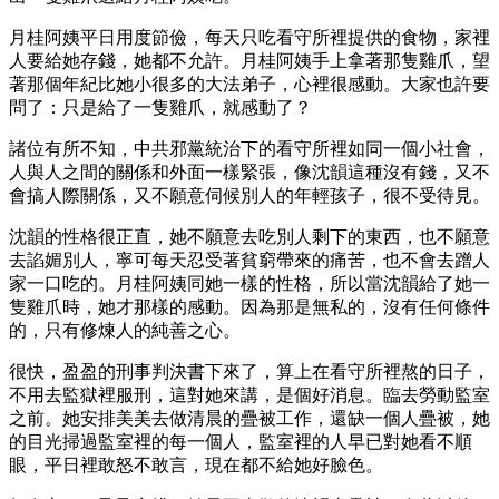
月桂阿姨平日用度節儉，每天只吃看守所裡提供的食物，家裡
人要給她存錢，她都不允許。月桂阿姨手上拿著那隻雞爪，望
著那個年紀比她小很多的大法弟子，心裡很感動。大家也許要
問了：只是給了一隻雞爪，就感動了？
諸位有所不知，中共邪黨統治下的看守所裡如同一個小社會，
人與人之間的關係和外面一樣緊張，像沈韻這種沒有錢，又不
會搞人際關係，又不願意伺候別人的年輕孩子，很不受待見。
沈韻的性格很正直，她不願意去吃別人剩下的東西，也不願意
去諂媚別人，寧可每天忍受著貧窮帶來的痛苦，也不會去蹭人
家一口吃的。月桂阿姨同她一樣的性格，所以當沈韻給了她一
隻雞爪時，她才那樣的感動。因為那是無私的，沒有任何條件
的，只有修煉人的純善之心。
很快，盈盈的刑事判決書下來了，算上在看守所裡熬的日子，
不用去監獄裡服刑，這對她來講，是個好消息。臨去勞動監室
之前。她安排美美去做清晨的疊被工作，還缺一個人疊被，她
的目光掃過監室裡的每一個人，監室裡的人早已對她看不順
眼，平日裡敢怒不敢言，現在都不給她好臉色。