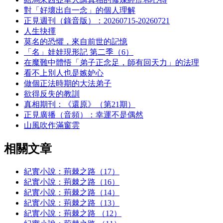
對「好壞出自一念」的個人理解
正見週刊（錄音版）：20260715-20260721
人生抉擇
莫名的恐懼，來自前世的記憶
「名」娃娃現形記 第二季（6）
在魔難中體悟「弟子正念足，師有回天力」的法理
看不上別人也是嫉妒心
做個正法時期的大法弟子
欲得反失的教訓
真相期刊：《還原》（第21期）
正見廣播（音頻）：幸運不是偶然
山風吹作滿窗雲
相關文章
紀實小說：荊棘之路（17）
紀實小說：荊棘之路（16）
紀實小說：荊棘之路（14）
紀實小說：荊棘之路（13）
紀實小說：荊棘之路 （12）