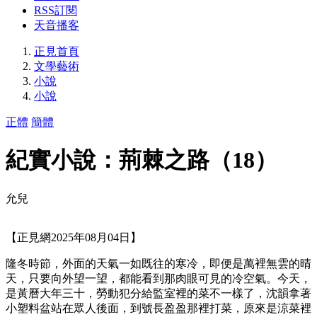
RSS訂閱
天音播客
正見首頁
文學藝術
小說
小說
正體
簡體
紀實小說：荊棘之路（18）
允兒
【正見網2025年08月04日】
隆冬時節，外面的天氣一如既往的寒冷，即便是萬裡無雲的晴
天，只要向外望一望，都能看到那肉眼可見的冷空氣。今天，
是黃曆大年三十，勞動犯分給監室裡的菜不一樣了，沈韻拿著
小塑料盆站在眾人後面，到號長盈盈那裡打菜，原來是涼菜裡