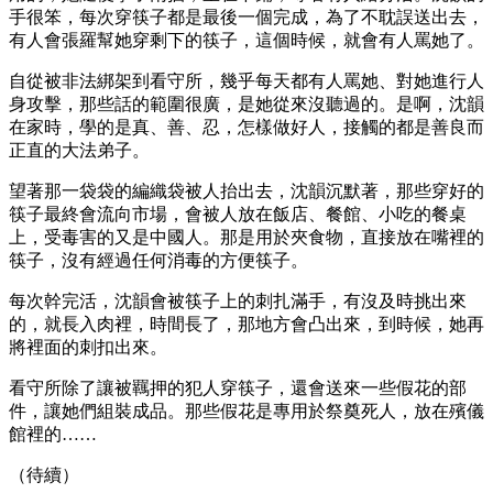
手很笨，每次穿筷子都是最後一個完成，為了不耽誤送出去，
有人會張羅幫她穿剩下的筷子，這個時候，就會有人罵她了。
自從被非法綁架到看守所，幾乎每天都有人罵她、對她進行人
身攻擊，那些話的範圍很廣，是她從來沒聽過的。是啊，沈韻
在家時，學的是真、善、忍，怎樣做好人，接觸的都是善良而
正直的大法弟子。
望著那一袋袋的編織袋被人抬出去，沈韻沉默著，那些穿好的
筷子最終會流向市場，會被人放在飯店、餐館、小吃的餐桌
上，受毒害的又是中國人。那是用於夾食物，直接放在嘴裡的
筷子，沒有經過任何消毒的方便筷子。
每次幹完活，沈韻會被筷子上的刺扎滿手，有沒及時挑出來
的，就長入肉裡，時間長了，那地方會凸出來，到時候，她再
將裡面的刺扣出來。
看守所除了讓被羈押的犯人穿筷子，還會送來一些假花的部
件，讓她們組裝成品。那些假花是專用於祭奠死人，放在殯儀
館裡的……
（待續）