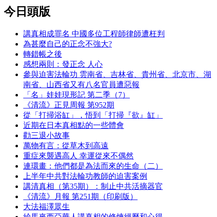
今日頭版
講真相成罪名 中國多位工程師律師遭枉判
為甚麼自己的正念不強大?
轉錯帳之後
感想兩則：發正念 人心
參與迫害法輪功 雲南省、吉林省、貴州省、北京市、湖
南省、山西省又有八名官員遭惡報
「名」娃娃現形記 第二季（7）
《清流》正見周報 第952期
從「打掃浴缸」，悟到「打掃『欲』缸」
近期在日本真相點的一些體會
勸三退小故事
萬物有言：從草木到高遠
重症來襲遇高人 幸運從來不偶然
連環畫：他們都是為法而來的生命（二）
上半年中共對法輪功教師的迫害案例
講清真相（第35期）：制止中共活摘器官
《清流》月報 第251期（印刷版）
大法福澤眾生
給馬來西亞華人講真相的修煉經歷和心得