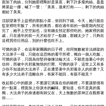
面加了肉絲，分到她那裡剛好是菜底，剩下許多瘦肉絲。盈盈
將菜盆一挪，喊了一聲：「美美，過來打肉——」剩下的肉絲
都給了美美。
沈韻望著手上盆裡的那點小菜，坐回到下鋪。今天，她只能在
監室裡吃牢飯了，所有的東西，都在過年前的一個星期內預定
完了，她手上空空如也，沒有錢去預定那些吃的。她家裡的親
戚，只在過年的前一天才給存了一點錢，那錢太少了，只夠在
這裡買些日用品，別的什麼也吃不上。
可憐的孩子，在這舉家團圓的日子裡，你同無數被非法綁架的
大法弟子一樣，只能在這恐怖的看守所裡，獨自一個人吃飯，
可憐的孩子，只因為你堅持修煉法輪大法，不願意放棄心中的
信仰，而被中共邪黨無情的打壓。可憐的孩子，這世上又有多
少你不知道的大法弟子，正在遭受著中共邪黨非人的折磨？又
有多少大法弟子流離在外，有家不能回，有親不能見？
收起那心中的眼淚，不要讓它滴落在你的碗裡，不要讓那僅有
的一點菜，裡面加上你淚水的鹹味。要知道，你不是真的孤
獨，大法弟子的身邊都有師父在，天上無數的眾神正在觀察著
你……