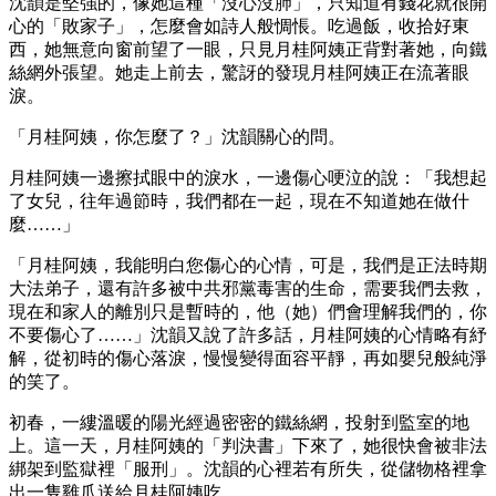
沈韻是堅強的，像她這種「沒心沒肺」，只知道有錢花就很開
心的「敗家子」，怎麼會如詩人般惆悵。吃過飯，收拾好東
西，她無意向窗前望了一眼，只見月桂阿姨正背對著她，向鐵
絲網外張望。她走上前去，驚訝的發現月桂阿姨正在流著眼
淚。
「月桂阿姨，你怎麼了？」沈韻關心的問。
月桂阿姨一邊擦拭眼中的淚水，一邊傷心哽泣的說：「我想起
了女兒，往年過節時，我們都在一起，現在不知道她在做什
麼……」
「月桂阿姨，我能明白您傷心的心情，可是，我們是正法時期
大法弟子，還有許多被中共邪黨毒害的生命，需要我們去救，
現在和家人的離別只是暫時的，他（她）們會理解我們的，你
不要傷心了……」沈韻又說了許多話，月桂阿姨的心情略有紓
解，從初時的傷心落淚，慢慢變得面容平靜，再如嬰兒般純淨
的笑了。
初春，一縷溫暖的陽光經過密密的鐵絲網，投射到監室的地
上。這一天，月桂阿姨的「判決書」下來了，她很快會被非法
綁架到監獄裡「服刑」。沈韻的心裡若有所失，從儲物格裡拿
出一隻雞爪送給月桂阿姨吃。