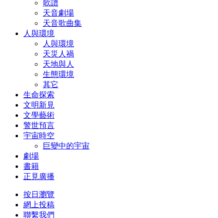
歌譜
天音劇場
天音歌曲集
人與環境
人與環境
天災人禍
天地與人
生態環境
其它
生命探索
文明新見
文學藝術
警世預言
宇宙時空
巨變中的宇宙
劇場
書籍
正見廣播
按日瀏覽
網上投稿
聯繫我們