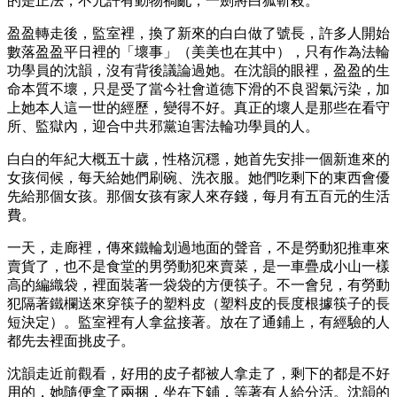
的是正法，不允許有動物禍亂，一劍將白狐斬殺。
盈盈轉走後，監室裡，換了新來的白白做了號長，許多人開始
數落盈盈平日裡的「壞事」（美美也在其中），只有作為法輪
功學員的沈韻，沒有背後議論過她。在沈韻的眼裡，盈盈的生
命本質不壞，只是受了當今社會道德下滑的不良習氣污染，加
上她本人這一世的經歷，變得不好。真正的壞人是那些在看守
所、監獄內，迎合中共邪黨迫害法輪功學員的人。
白白的年紀大概五十歲，性格沉穩，她首先安排一個新進來的
女孩伺候，每天給她們刷碗、洗衣服。她們吃剩下的東西會優
先給那個女孩。那個女孩有家人來存錢，每月有五百元的生活
費。
一天，走廊裡，傳來鐵輪划過地面的聲音，不是勞動犯推車來
賣貨了，也不是食堂的男勞動犯來賣菜，是一車疊成小山一樣
高的編織袋，裡面裝著一袋袋的方便筷子。不一會兒，有勞動
犯隔著鐵欄送來穿筷子的塑料皮（塑料皮的長度根據筷子的長
短決定）。監室裡有人拿盆接著。放在了通鋪上，有經驗的人
都先去裡面挑皮子。
沈韻走近前觀看，好用的皮子都被人拿走了，剩下的都是不好
用的，她隨便拿了兩捆，坐在下鋪，等著有人給分活。沈韻的