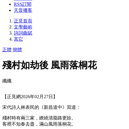
RSS訂閱
天音播客
正見首頁
文學藝術
詩詞曲賦
其它
正體
簡體
殘村如劫後 風雨落桐花
纖纖
【正見網2026年02月27日】
宋代詩人林表民的《新昌道中》寫道：
殘村時有兩三家，繚繞清脂路更賒。
客裡不知春去盡，滿山風雨落桐花。