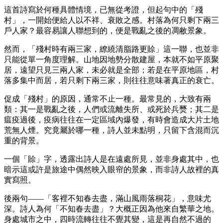
這首詩寫於何種具體情境，已無從考證，但起句中的「殘
村」，一開始便給人以不祥、衰敗之感。村落為何只剩下兩三
戶人家？最容易讓人聯想到的，便是戰亂之後的凋敝景象。
然而，「殘村時有兩三家，繚繞清脂路更賒」這一聯，也並非
只能從單一角度理解。山地因地勢分散建屋，本就不如平原聚
居，遠望只見三兩人家，未必就是全部；若是在平原地區，村
落多集中而居，若只剩下兩三家，則往往意味著真正的衰亡。
促成「殘村」的原因，通常不止一種。最常見的，大致有兩
類：其一是戰亂之後，人們或流離失所、或死於兵燹；其二是
瘟疫過後，疫病往往在一定區域內爆發，有時會造成大片土地
荒無人煙。究竟屬於哪一種，詩人並未點明，只留下含混而沉
重的背景。
一個「賒」字，透露出詩人是在遠處所見，並非身處其中，也
暗示這或許是旅途中偶然映入眼帘的景象，而非詩人故裡的真
實寫照。
後兩句——「客裡不知春去盡，滿山風雨落桐花」，意味尤
深。詩人為何「不知春去盡」？大概正因為他來自繁華之地。
身處城市之中，四時流轉往往不覺其變，這是再自然不過的