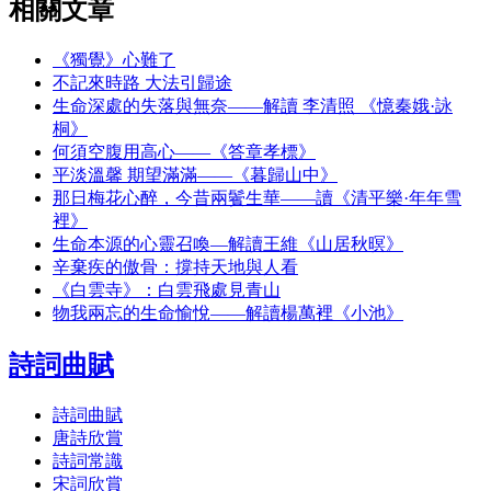
相關文章
《獨覺》心難了
不記來時路 大法引歸途
生命深處的失落與無奈——解讀 李清照 《憶秦娥·詠
桐》
何須空腹用高心——《答章孝標》
平淡溫馨 期望滿滿——《暮歸山中》
那日梅花心醉，今昔兩鬢生華——讀《清平樂·年年雪
裡》
生命本源的心靈召喚—解讀王維《山居秋暝》
辛棄疾的傲骨：撐持天地與人看
《白雲寺》：白雲飛處見青山
物我兩忘的生命愉悅——解讀楊萬裡《小池》
詩詞曲賦
詩詞曲賦
唐詩欣賞
詩詞常識
宋詞欣賞