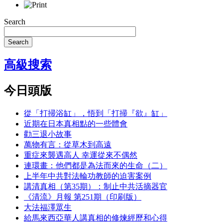
Search
Search
高級搜索
今日頭版
從「打掃浴缸」，悟到「打掃『欲』缸」
近期在日本真相點的一些體會
勸三退小故事
萬物有言：從草木到高遠
重症來襲遇高人 幸運從來不偶然
連環畫：他們都是為法而來的生命（二）
上半年中共對法輪功教師的迫害案例
講清真相（第35期）：制止中共活摘器官
《清流》月報 第251期（印刷版）
大法福澤眾生
給馬來西亞華人講真相的修煉經歷和心得