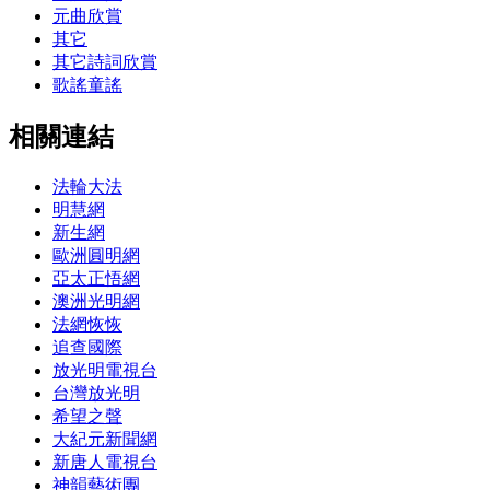
元曲欣賞
其它
其它詩詞欣賞
歌謠童謠
相關連結
法輪大法
明慧網
新生網
歐洲圓明網
亞太正悟網
澳洲光明網
法網恢恢
追查國際
放光明電視台
台灣放光明
希望之聲
大紀元新聞網
新唐人電視台
神韻藝術團