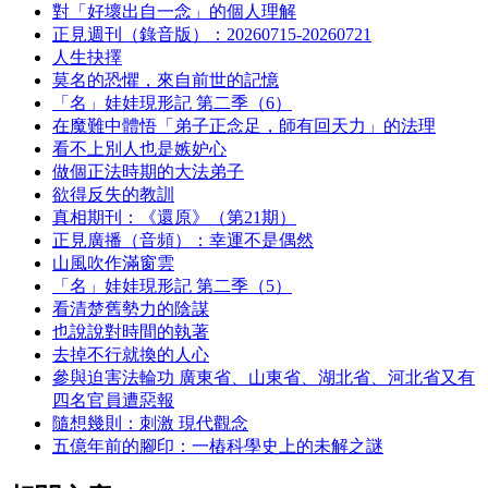
對「好壞出自一念」的個人理解
正見週刊（錄音版）：20260715-20260721
人生抉擇
莫名的恐懼，來自前世的記憶
「名」娃娃現形記 第二季（6）
在魔難中體悟「弟子正念足，師有回天力」的法理
看不上別人也是嫉妒心
做個正法時期的大法弟子
欲得反失的教訓
真相期刊：《還原》（第21期）
正見廣播（音頻）：幸運不是偶然
山風吹作滿窗雲
「名」娃娃現形記 第二季（5）
看清楚舊勢力的陰謀
也說說對時間的執著
去掉不行就換的人心
參與迫害法輪功 廣東省、山東省、湖北省、河北省又有
四名官員遭惡報
隨想幾則：刺激 現代觀念
五億年前的腳印：一樁科學史上的未解之謎