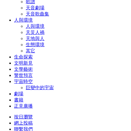
歌譜
天音劇場
天音歌曲集
人與環境
人與環境
天災人禍
天地與人
生態環境
其它
生命探索
文明新見
文學藝術
警世預言
宇宙時空
巨變中的宇宙
劇場
書籍
正見廣播
按日瀏覽
網上投稿
聯繫我們