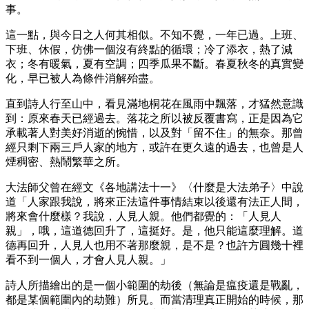
事。
這一點，與今日之人何其相似。不知不覺，一年已過。上班、
下班、休假，仿佛一個沒有終點的循環；冷了添衣，熱了減
衣；冬有暖氣，夏有空調；四季瓜果不斷。春夏秋冬的真實變
化，早已被人為條件消解殆盡。
直到詩人行至山中，看見滿地桐花在風雨中飄落，才猛然意識
到：原來春天已經過去。落花之所以被反覆書寫，正是因為它
承載著人對美好消逝的惋惜，以及對「留不住」的無奈。那曾
經只剩下兩三戶人家的地方，或許在更久遠的過去，也曾是人
煙稠密、熱鬧繁華之所。
大法師父曾在經文《各地講法十一》〈什麼是大法弟子〉中說
道「人家跟我說，將來正法這件事情結束以後還有法正人間，
將來會什麼樣？我說，人見人親。他們都覺的：「人見人
親」，哦，這道德回升了，這挺好。是，他只能這麼理解。道
德再回升，人見人也用不著那麼親，是不是？也許方圓幾十裡
看不到一個人，才會人見人親。」
詩人所描繪出的是一個小範圍的劫後（無論是瘟疫還是戰亂，
都是某個範圍內的劫難）所見。而當清理真正開始的時候，那