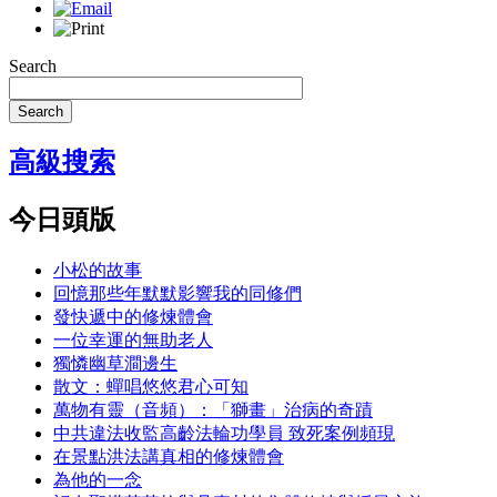
Search
Search
高級搜索
今日頭版
小松的故事
回憶那些年默默影響我的同修們
發快遞中的修煉體會
一位幸運的無助老人
獨憐幽草澗邊生
散文：蟬唱悠悠君心可知
萬物有靈（音頻）：「獅畫」治病的奇蹟
中共違法收監高齡法輪功學員 致死案例頻現
在景點洪法講真相的修煉體會
為他的一念