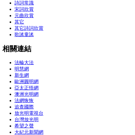
詩詞常識
宋詞欣賞
元曲欣賞
其它
其它詩詞欣賞
歌謠童謠
相關連結
法輪大法
明慧網
新生網
歐洲圓明網
亞太正悟網
澳洲光明網
法網恢恢
追查國際
放光明電視台
台灣放光明
希望之聲
大紀元新聞網