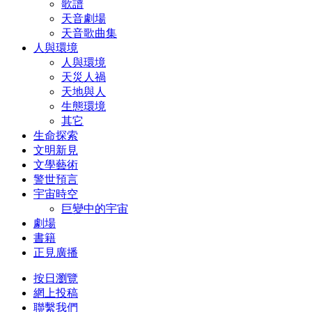
歌譜
天音劇場
天音歌曲集
人與環境
人與環境
天災人禍
天地與人
生態環境
其它
生命探索
文明新見
文學藝術
警世預言
宇宙時空
巨變中的宇宙
劇場
書籍
正見廣播
按日瀏覽
網上投稿
聯繫我們