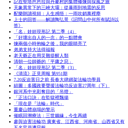
記在聖塔芭芭拉與丹麥村的集體修煉與採風之旅
天象異常下的三峽大壩：從暴雨到地震的反思
配樂朗讀視頻：人生感悟：一雨吹銷萬裡塵
上士的回答——解讀陶弘景《詔問山中何所有賦詩以
答》
「名」娃娃現形記 第二季（4）
「好壞出自人的一念」的一點體會
煉兩個小時抱輪之後，我的眼睛亮了
弟弟支持大法得福報
老天爺正在用災難提醒人類
清朝一位師爺的「平庸之惡」
「名」娃娃現形記 第二季（3）
《清流》正見周報 第951期
7.20反迫害日之前 長春大肆綁架法輪功學員
組圖：多國政要聲援法輪功反迫害27周年（下）
銀河系中光彩奪目的「吊燈」
「正法口訣」在監獄裡飄揚
「現在是『法輪』時代」
重慶山體崩塌的警示
催眠回溯療法：三世姻緣，今生再續
參與迫害法輪功 廣東省、江西省、河南省、山西省又有
五名官員遭惡報