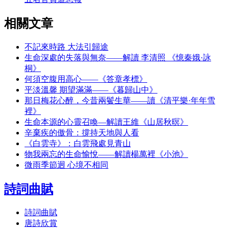
相關文章
不記來時路 大法引歸途
生命深處的失落與無奈——解讀 李清照 《憶秦娥·詠
桐》
何須空腹用高心——《答章孝標》
平淡溫馨 期望滿滿——《暮歸山中》
那日梅花心醉，今昔兩鬢生華——讀《清平樂·年年雪
裡》
生命本源的心靈召喚—解讀王維《山居秋暝》
辛棄疾的傲骨：撐持天地與人看
《白雲寺》：白雲飛處見青山
物我兩忘的生命愉悅——解讀楊萬裡《小池》
微雨季節迥 心境不相同
詩詞曲賦
詩詞曲賦
唐詩欣賞