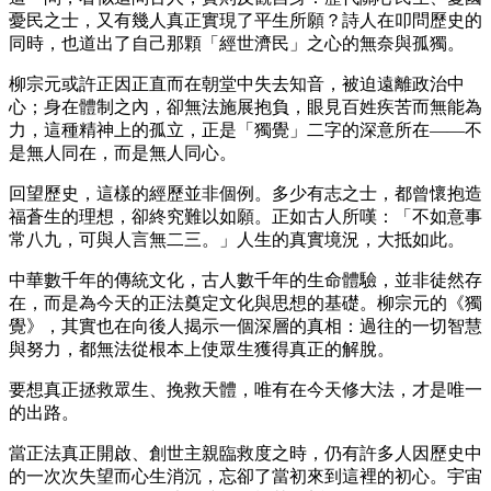
憂民之士，又有幾人真正實現了平生所願？詩人在叩問歷史的
同時，也道出了自己那顆「經世濟民」之心的無奈與孤獨。
柳宗元或許正因正直而在朝堂中失去知音，被迫遠離政治中
心；身在體制之內，卻無法施展抱負，眼見百姓疾苦而無能為
力，這種精神上的孤立，正是「獨覺」二字的深意所在——不
是無人同在，而是無人同心。
回望歷史，這樣的經歷並非個例。多少有志之士，都曾懷抱造
福蒼生的理想，卻終究難以如願。正如古人所嘆：「不如意事
常八九，可與人言無二三。」人生的真實境況，大抵如此。
中華數千年的傳統文化，古人數千年的生命體驗，並非徒然存
在，而是為今天的正法奠定文化與思想的基礎。柳宗元的《獨
覺》，其實也在向後人揭示一個深層的真相：過往的一切智慧
與努力，都無法從根本上使眾生獲得真正的解脫。
要想真正拯救眾生、挽救天體，唯有在今天修大法，才是唯一
的出路。
當正法真正開啟、創世主親臨救度之時，仍有許多人因歷史中
的一次次失望而心生消沉，忘卻了當初來到這裡的初心。宇宙