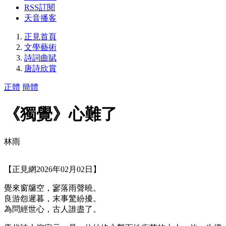
RSS訂閱
天音播客
正見首頁
文學藝術
詩詞曲賦
唐詩欣賞
正體
簡體
《獨覺》心難了
林雨
【正見網2026年02月02日】
覺來窗牖空，寥落雨聲曉。
良游怨遲暮，末事驚紛擾。
為問經世心，古人誰盡了。