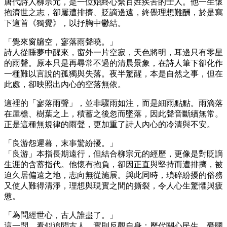
唐代詩人柳宗元，是一位始終心繫百姓疾苦的士人。他一生懷
抱濟世之志，卻屢遭排擠、貶謫邊遠，終覺理想難酬，於是寫
下這首《獨覺》，以抒胸中鬱結。
「覺來窗牖空，寥落雨聲曉。」
詩人從睡夢中醒來，窗外一片空寂，天色將明，耳邊只有零星
的雨聲。原本只是再尋常不過的清晨景象，在詩人筆下卻化作
一種難以言說的孤獨與失落。夜半驚醒，本是自然之事，但在
此處，卻映照出內心的空落無依。
這裡的「寥落雨聲」，並非驟雨如注，而是細雨點點。雨滴落
在屋檐、樹葉之上，積蓄之後忽而墜落，因此聲音斷續無常。
正是這種無規律的雨聲，更加重了詩人內心的冷清與不安。
「良游怨遲暮，末事驚紛擾。」
「良游」本指長期遠行，但結合柳宗元的經歷，更像是對貶謫
生涯的含蓄指代。他懷有抱負，卻因正直與堅持而遭排擠，被
迫久居偏遠之地，志向無從施展。與此同時，瑣碎紛擾的俗務
又使人難得清淨，理想與現實之間的撕裂，令人心生驚懼與疲
憊。
「為問經世心，古人誰盡了。」
這一問，看似追問古人，實則反觀自身：歷代關心民生、憂國