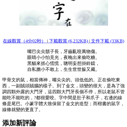
在線觀賞（4分02秒）
|
下載觀賞 (6,232KB)
|
文件下載 (33KB)
嘴巴尖尖鬍子長，牙齒亂咬萬物傷。
眼睛小小怕見光，夜晚出來偷吃糖。
黑貓來抓心慌慌，聰明妄想掛鈴鐺，
自私膽小不敢上，生生世世躲又藏。
甲骨文的鼠，相當傳神，嘴尖尖的。頭低低的。正在偷吃東
西，一副賊頭賊腦的樣子。到了金文，頭變的很大，是為了強
調四顆外露的大門牙，這四顆大門牙長個不停，所以老鼠不管
能吃不能吃的，?都很愛咬。字中間是肚子和爪子，右邊的線
條是尾巴。小篆字體大致保留了金文的造型；而楷書的鼠字，
線條就變的更直了。
添加新評論