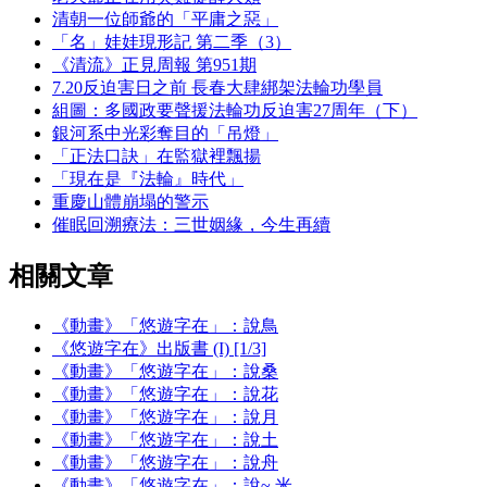
清朝一位師爺的「平庸之惡」
「名」娃娃現形記 第二季（3）
《清流》正見周報 第951期
7.20反迫害日之前 長春大肆綁架法輪功學員
組圖：多國政要聲援法輪功反迫害27周年（下）
銀河系中光彩奪目的「吊燈」
「正法口訣」在監獄裡飄揚
「現在是『法輪』時代」
重慶山體崩塌的警示
催眠回溯療法：三世姻緣，今生再續
相關文章
《動畫》「悠遊字在」：說鳥
《悠遊字在》出版書 (I) [1/3]
《動畫》「悠遊字在」：說桑
《動畫》「悠遊字在」：說花
《動畫》「悠遊字在」：說月
《動畫》「悠遊字在」：說土
《動畫》「悠遊字在」：說舟
《動畫》「悠遊字在」：說~.米