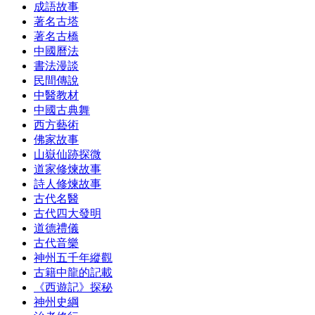
成語故事
著名古塔
著名古橋
中國曆法
書法漫談
民間傳說
中醫教材
中國古典舞
西方藝術
佛家故事
山嶽仙跡探微
道家修煉故事
詩人修煉故事
古代名醫
古代四大發明
道德禮儀
古代音樂
神州五千年縱觀
古籍中龍的記載
《西遊記》探秘
神州史綱