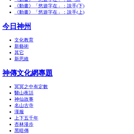
《動畫》「悠遊字在」：說手(下)
《動畫》「悠遊字在」：說手(上)
今日神州
文化教育
新藝術
其它
新思維
神傳文化網專題
冥冥之中有定數
醫山夜話
神仙故事
名山古寺
漢服
上下五千年
杏林漫步
黑暗傳