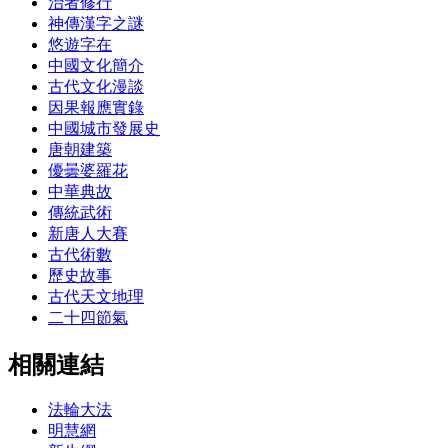
治者修行
神傳漢字之謎
悠遊字在
中國文化簡介
古代文化漫談
因果報應實錄
中國城市發展史
唐朝建築
優曇婆羅花
中華典故
傳統武術
新唐人大賽
古代術數
歷史故事
古代天文地理
二十四節氣
相關連結
法輪大法
明慧網