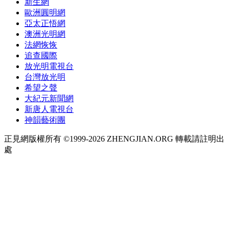
新生網
歐洲圓明網
亞太正悟網
澳洲光明網
法網恢恢
追查國際
放光明電視台
台灣放光明
希望之聲
大紀元新聞網
新唐人電視台
神韻藝術團
正見網版權所有 ©1999-2026 ZHENGJIAN.ORG 轉載請註明出
處