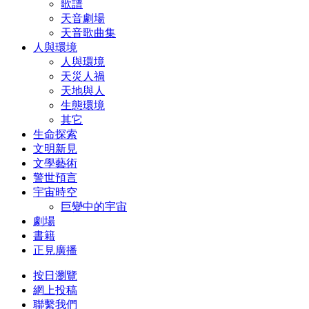
歌譜
天音劇場
天音歌曲集
人與環境
人與環境
天災人禍
天地與人
生態環境
其它
生命探索
文明新見
文學藝術
警世預言
宇宙時空
巨變中的宇宙
劇場
書籍
正見廣播
按日瀏覽
網上投稿
聯繫我們