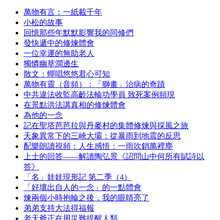
萬物有言：一紙載千年
小松的故事
回憶那些年默默影響我的同修們
發快遞中的修煉體會
一位幸運的無助老人
獨憐幽草澗邊生
散文：蟬唱悠悠君心可知
萬物有靈（音頻）：「獅畫」治病的奇蹟
中共違法收監高齡法輪功學員 致死案例頻現
在景點洪法講真相的修煉體會
為他的一念
記在聖塔芭芭拉與丹麥村的集體修煉與採風之旅
天象異常下的三峽大壩：從暴雨到地震的反思
配樂朗讀視頻：人生感悟：一雨吹銷萬裡塵
上士的回答——解讀陶弘景《詔問山中何所有賦詩以
答》
「名」娃娃現形記 第二季（4）
「好壞出自人的一念」的一點體會
煉兩個小時抱輪之後，我的眼睛亮了
弟弟支持大法得福報
老天爺正在用災難提醒人類