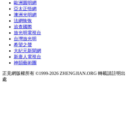
歐洲圓明網
亞太正悟網
澳洲光明網
法網恢恢
追查國際
放光明電視台
台灣放光明
希望之聲
大紀元新聞網
新唐人電視台
神韻藝術團
正見網版權所有 ©1999-2026 ZHENGJIAN.ORG 轉載請註明出
處