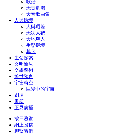
歌譜
天音劇場
天音歌曲集
人與環境
人與環境
天災人禍
天地與人
生態環境
其它
生命探索
文明新見
文學藝術
警世預言
宇宙時空
巨變中的宇宙
劇場
書籍
正見廣播
按日瀏覽
網上投稿
聯繫我們