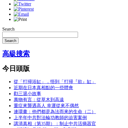
Search
Search
高級搜索
今日頭版
從「打掃浴缸」，悟到「打掃『欲』缸」
近期在日本真相點的一些體會
勸三退小故事
萬物有言：從草木到高遠
重症來襲遇高人 幸運從來不偶然
連環畫：他們都是為法而來的生命（二）
上半年中共對法輪功教師的迫害案例
講清真相（第35期）：制止中共活摘器官