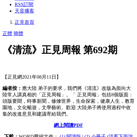
RSS訂閱
天音播客
正見首頁
正體
簡體
《清流》正見周報 第692期
【正見網2021年08月11日】
編者按：
應大陸 弟子的要求，我們將《清流》改版為面向大
陸常人講真相的「正見周報」。「 正見周報」包括8個版面：
頭版要聞，時事新聞，修煉世界，生命探索，健康人生，教育
園地，文化暢遊，文學藝術。歡迎 大陸弟子將使用過程中收
集的改進意見和建議寄給我們。
網上閱讀PDF
下載：
WORD壓縮文件：
(1) 閱讀版
|
(2) 小冊子 (請看下面說