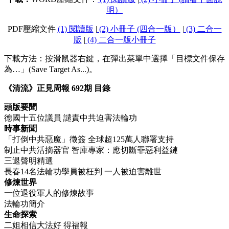
明）
PDF壓縮文件
(1) 閱讀版
|
(2) 小冊子 (四合一版）
|
(3) 二合一
版
|
(4) 二合一版小冊子
下載方法：按滑鼠器右鍵，在彈出菜單中選擇「目標文件保存
為…」(Save Target As...)。
《清流》正見周報 692期 目錄
頭版要聞
德國十五位議員 譴責中共迫害法輪功
時事新聞
「打倒中共惡魔」徵簽 全球超125萬人聯署支持
制止中共活摘器官 智庫專家：應切斷罪惡利益鏈
三退聲明精選
長春14名法輪功學員被枉判 一人被迫害離世
修煉世界
一位退役軍人的修煉故事
法輪功簡介
生命探索
二姐相信大法好 得福報