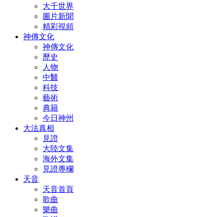
大千世界
圖片新聞
精彩視頻
神傳文化
神傳文化
歷史
人物
中醫
科技
藝術
典籍
今日神州
大法真相
見證
大陸文集
海外文集
見證專欄
天音
天音首頁
歌曲
樂曲