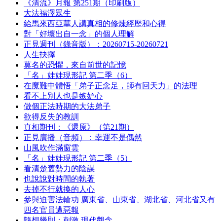
《清流》月報 第251期（印刷版）
大法福澤眾生
給馬來西亞華人講真相的修煉經歷和心得
對「好壞出自一念」的個人理解
正見週刊（錄音版）：20260715-20260721
人生抉擇
莫名的恐懼，來自前世的記憶
「名」娃娃現形記 第二季（6）
在魔難中體悟「弟子正念足，師有回天力」的法理
看不上別人也是嫉妒心
做個正法時期的大法弟子
欲得反失的教訓
真相期刊：《還原》（第21期）
正見廣播（音頻）：幸運不是偶然
山風吹作滿窗雲
「名」娃娃現形記 第二季（5）
看清楚舊勢力的陰謀
也說說對時間的執著
去掉不行就換的人心
參與迫害法輪功 廣東省、山東省、湖北省、河北省又有
四名官員遭惡報
隨想幾則：刺激 現代觀念