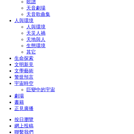
歌譜
天音劇場
天音歌曲集
人與環境
人與環境
天災人禍
天地與人
生態環境
其它
生命探索
文明新見
文學藝術
警世預言
宇宙時空
巨變中的宇宙
劇場
書籍
正見廣播
按日瀏覽
網上投稿
聯繫我們