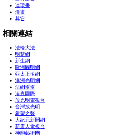
連環畫
漫畫
其它
相關連結
法輪大法
明慧網
新生網
歐洲圓明網
亞太正悟網
澳洲光明網
法網恢恢
追查國際
放光明電視台
台灣放光明
希望之聲
大紀元新聞網
新唐人電視台
神韻藝術團