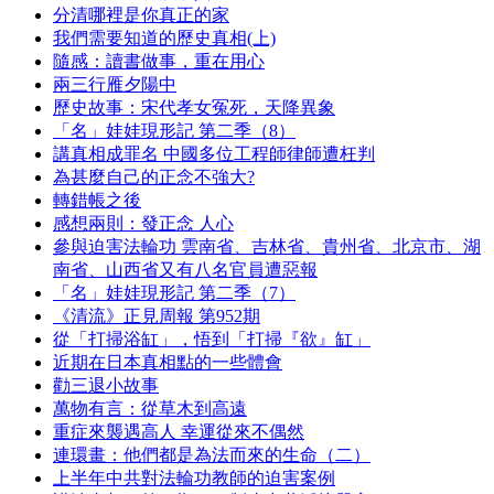
分清哪裡是你真正的家
我們需要知道的歷史真相(上)
隨感：讀書做事，重在用心
兩三行雁夕陽中
歷史故事：宋代孝女冤死，天降異象
「名」娃娃現形記 第二季（8）
講真相成罪名 中國多位工程師律師遭枉判
為甚麼自己的正念不強大?
轉錯帳之後
感想兩則：發正念 人心
參與迫害法輪功 雲南省、吉林省、貴州省、北京市、湖
南省、山西省又有八名官員遭惡報
「名」娃娃現形記 第二季（7）
《清流》正見周報 第952期
從「打掃浴缸」，悟到「打掃『欲』缸」
近期在日本真相點的一些體會
勸三退小故事
萬物有言：從草木到高遠
重症來襲遇高人 幸運從來不偶然
連環畫：他們都是為法而來的生命（二）
上半年中共對法輪功教師的迫害案例