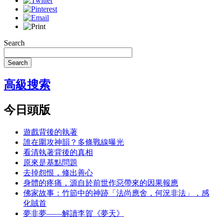
Search
Search
高級搜索
今日頭版
遊戲背後的執著
誰在圍攻神韻？多條戰線曝光
看清執著背後的真相
原來是基點問題
去掉怨恨，修出善心
身體的疼痛，源自於前世作惡帶來的因果報應
佛家故事：竹節中的神跡「法尚應舍，何況非法」，感
化賊首
夢非夢——解讀李賀《夢天》