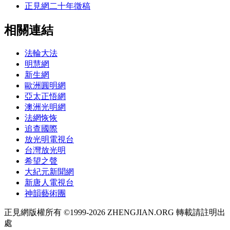
正見網二十年徵稿
相關連結
法輪大法
明慧網
新生網
歐洲圓明網
亞太正悟網
澳洲光明網
法網恢恢
追查國際
放光明電視台
台灣放光明
希望之聲
大紀元新聞網
新唐人電視台
神韻藝術團
正見網版權所有 ©1999-2026 ZHENGJIAN.ORG 轉載請註明出
處