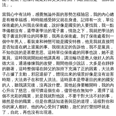
法」。
當我心中有法時，感覺無論外面的形勢怎樣險惡，我的內心總
是有種幸福感，時時能感受師父就在身邊。記得有一次，單位
保衛處的人叫我去保衛處，說好像是國安的人要找我，我一點
準備都沒有，還帶著學法的電子書，情急之下，我就把學法的
電子書送到單位的同事那，我再去保衛處。到了保衛處看到一
個中年男人，看裝束和神態可能是國安特務，他見我就直接問
是否知道在網上退黨的事。我很淡定的告訴他，我不是黨員，
不知你說的是甚麼意思。這時單位保衛處的同事也說，她不是
黨員。這時我就開始給他講真相，講法輪功是教人做好人的高
德大法，通過修煉我的改變，期間他很少說話，大多是在靜靜
的聽著，這時整個場在師父的加持下充滿了正的因素，大法弟
子占據了主動，邪惡退卻了，體現出來的場景好像是沒有迫害
時期，大法弟子在和世人洪法。這時原本是帶著目的來的國安
的人，聽我講完後，沒再說什麼。當他起身要離開時，我的內
心升出了慈悲，很可憐這個生命，儘管他在無知中，選擇了這
個不光彩的職業，於是我就對他說，不要干對大法不好的事，
雖然是你的職業，但是你應該知道善與惡的道理，這樣對你和
你的家人都好。他的內心受到了觸動，急忙的打聲招呼就走
了，自此，再也沒有出現過。