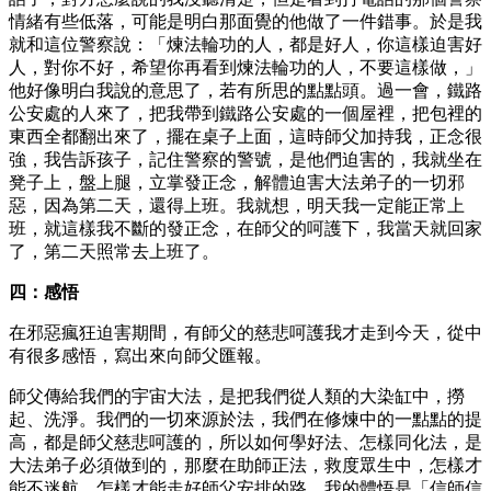
情緒有些低落，可能是明白那面覺的他做了一件錯事。於是我
就和這位警察說：「煉法輪功的人，都是好人，你這樣迫害好
人，對你不好，希望你再看到煉法輪功的人，不要這樣做，」
他好像明白我說的意思了，若有所思的點點頭。過一會，鐵路
公安處的人來了，把我帶到鐵路公安處的一個屋裡，把包裡的
東西全都翻出來了，擺在桌子上面，這時師父加持我，正念很
強，我告訴孩子，記住警察的警號，是他們迫害的，我就坐在
凳子上，盤上腿，立掌發正念，解體迫害大法弟子的一切邪
惡，因為第二天，還得上班。我就想，明天我一定能正常上
班，就這樣我不斷的發正念，在師父的呵護下，我當天就回家
了，第二天照常去上班了。
四：感悟
在邪惡瘋狂迫害期間，有師父的慈悲呵護我才走到今天，從中
有很多感悟，寫出來向師父匯報。
師父傳給我們的宇宙大法，是把我們從人類的大染缸中，撈
起、洗淨。我們的一切來源於法，我們在修煉中的一點點的提
高，都是師父慈悲呵護的，所以如何學好法、怎樣同化法，是
大法弟子必須做到的，那麼在助師正法，救度眾生中，怎樣才
能不迷航，怎樣才能走好師父安排的路，我的體悟是「信師信