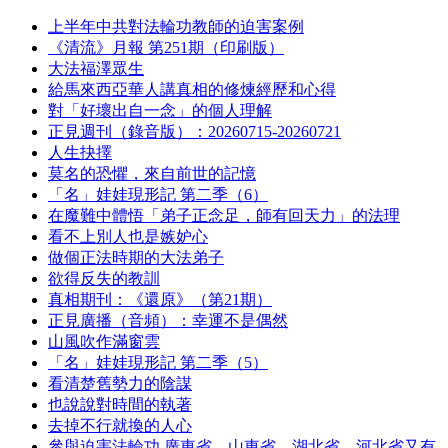
上半年中共對法輪功教師的迫害案例
《清流》月報 第251期（印刷版）
大法福澤眾生
給馬來西亞華人講真相的修煉經歷和心得
對「好壞出自一念」的個人理解
正見週刊（錄音版）：20260715-20260721
人生抉擇
莫名的恐懼，來自前世的記憶
「名」娃娃現形記 第二季（6）
在魔難中體悟「弟子正念足，師有回天力」的法理
看不上別人也是嫉妒心
做個正法時期的大法弟子
欲得反失的教訓
真相期刊：《還原》（第21期）
正見廣播（音頻）：幸運不是偶然
山風吹作滿窗雲
「名」娃娃現形記 第二季（5）
看清楚舊勢力的陰謀
也說說對時間的執著
去掉不行就換的人心
參與迫害法輪功 廣東省、山東省、湖北省、河北省又有