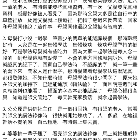
親，在邪惡瘋狂打壓的恐怖壓力下，沒有放棄修煉大法。近八
十歲的老人，有時還能發些真相資料。有一次，父親發完真相
資料，感覺好像被人看見了，因為那時父親大多是往自行車的
車筐裡放，於是父親就上樓道裡，把帽子翻過來反帶著，回家
和母親同修說了這件事，母親同修還說父親挺有智慧的。
2. 母親打小沒上過學，筆畫少的簡單的能認識幾個，那時環境
好時，大家是在一起集體學法，集體煉功，煉功母親堅持的挺
好，可是學法母親就有些吃力，因為大家一起學法是每人念一
段的，到母親這就有點慢了，不會的地方同修就告訴她，母親
就認真的記下了。回家自己學法時，不認識的字，就一筆一畫
的寫下來，問家人是什麼字。那時親屬看母親學法這麼認真，
都很敬佩她。不知什麼時候，母親學法時很少問字了，原來她
在師父的加持下，已經能通讀《轉法輪》了，而且明慧週刊和
真相資料也能看了，裡面的字基本都能認識了，母親心裡很高
興，知道是師父管她了，每天幹完家務活，就拿起書學法。
3. 公公原是供銷社主任，是一個很固執，有很犟的老人，當看
到師父的講法錄像時，很快就開始煉功了。八十多歲，在地裡
幹活不覺的累，自己種地，有時還上集去賣。
4. 婆婆抽一輩子煙了，看完師父的講法錄像，馬上就把煙戒掉