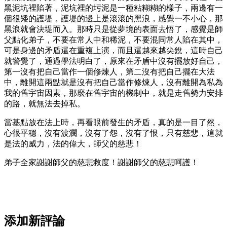
黑泥坑裡陷著，泥坑裡的圬泥是一種粘糊糊的樣子，兩邊有一
個很矮的護堤，護堤的邊上是滾滾的黑浪，感覺一不小心，那
黑浪就會決堤而入。那時只是從夢境的表面去悟了，感覺是師
父點化弟子，不要在常人中和稀泥，不要混同常人陷在其中，
可是身邊的矛盾還在重複上演，而且還越來越尖銳，這時自己
就警覺了，通過學法明白了，原來在矛盾中沒有擺放好自己，
第一沒有把自己當作一個修煉人，第二沒有把自己擺在大法
中，離開這兩點就是沒有把自己當作修煉人，沒有離開為私為
我的舊宇宙因素，那麼在舊宇宙的機制中，就是走舊勢力安排
的路，就無法去掉私。
當基點放在法上時，再看眼前發生的矛盾，真的是一目了然，
心很平穩，沒有波瀾，沒有了怨，沒有了恨，只有慈悲，這就
是法的威力，法的偉大，師父的慈悲！
弟子全家謝謝師父的慈悲救度！謝謝師父的慈悲呵護！
添加新評論