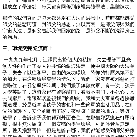
了，自己都覺的不可思議，法輪功怎麼這麼神奇呢，就這樣家
裡成立了學法點，每天都有同修到家裡集體學法，集體煉功。
那時的我們真的是每天都沐浴在大法的洪恩中，時時都能感受
師父的慈悲呵護，對師父的感恩，無以言表，是師父傳與我們
宇宙大法，是師父告訴我們回家的路，是師父不斷的洗淨身上
的污垢。
三、環境突變 逆流而上
一九九九年七月，江澤民出於個人的私憤，失去理智而且毫
無人性的作出了令人神共憤的錯誤決定，使中國大陸的大法弟
子，失去了以往和平、自由的煉功環境，恐怖的打壓氣氛不斷
的加大，在這種環境突變的情況下，我們一家沒有被邪惡的打
壓嚇住，在邪惡瘋狂時期，我們搬了無數次家。有一次，孩子
去學英語了，這時家裡有警察敲門，看敲不開門，不死心，又
去問鄰居，還讓鄰居監視我們的動向。我和丈夫商量得趕快離
開這裡，於是就拿著孩子的書包和一些簡單的生活用品，在師
父的保護下，安全的離開了家，來到孩子學習的地方。等孩子
放學了，告訴孩子我們得到外面去住。在那個邪惡瘋狂打壓時
期，根本無法給孩子一個安穩的學習環境，可是儘管居無定
所，整天擔驚害怕，但是無論在哪，我們都能感受到師父好像
就在身邊，想到有師父我們就不害怕了，特別是能看到師父在