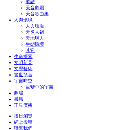
歌譜
天音劇場
天音歌曲集
人與環境
人與環境
天災人禍
天地與人
生態環境
其它
生命探索
文明新見
文學藝術
警世預言
宇宙時空
巨變中的宇宙
劇場
書籍
正見廣播
按日瀏覽
網上投稿
聯繫我們