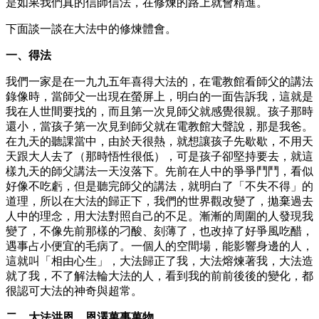
是如果我們真的信師信法，在修煉的路上就會精進。
下面談一談在大法中的修煉體會。
一、得法
我們一家是在一九九五年喜得大法的，在電教館看師父的講法
錄像時，當師父一出現在螢屏上，明白的一面告訴我，這就是
我在人世間要找的，而且第一次見師父就感覺很親。孩子那時
還小，當孩子第一次見到師父就在電教館大聲說，那是我爸。
在九天的聽課當中，由於天很熱，就想讓孩子先歇歇，不用天
天跟大人去了（那時悟性很低），可是孩子卻堅持要去，就這
樣九天的師父講法一天沒落下。先前在人中的爭爭鬥鬥，看似
好像不吃虧，但是聽完師父的講法，就明白了「不失不得」的
道理，所以在大法的歸正下，我們的世界觀改變了，拋棄過去
人中的理念，用大法對照自己的不足。漸漸的周圍的人發現我
變了，不像先前那樣的刁酸、刻薄了，也改掉了好爭風吃醋，
遇事占小便宜的毛病了。一個人的空間場，能影響身邊的人，
這就叫「相由心生」，大法歸正了我，大法熔煉著我，大法造
就了我，不了解法輪大法的人，看到我的前前後後的變化，都
很認可大法的神奇與超常。
二、大法洪恩，恩澤萬事萬物