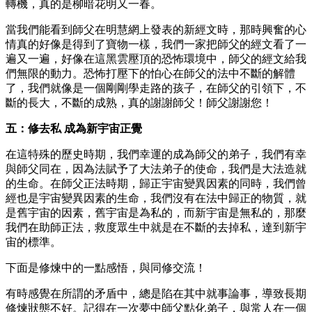
轉機，真的是柳暗花明又一春。
當我們能看到師父在明慧網上發表的新經文時，那時興奮的心
情真的好像是得到了寶物一樣，我們一家把師父的經文看了一
遍又一遍，好像在這黑雲壓頂的恐怖環境中，師父的經文給我
們無限的動力。恐怖打壓下的怕心在師父的法中不斷的解體
了，我們就像是一個剛剛學走路的孩子，在師父的引領下，不
斷的長大，不斷的成熟，真的謝謝師父！師父謝謝您！
五：修去私 成為新宇宙正覺
在這特殊的歷史時期，我們幸運的成為師父的弟子，我們有幸
與師父同在，因為法賦予了大法弟子的使命，我們是大法造就
的生命。在師父正法時期，歸正宇宙變異因素的同時，我們曾
經也是宇宙變異因素的生命，我們沒有在法中歸正的物質，就
是舊宇宙的因素，舊宇宙是為私的，而新宇宙是無私的，那麼
我們在助師正法，救度眾生中就是在不斷的去掉私，達到新宇
宙的標準。
下面是修煉中的一點感悟，與同修交流！
有時感覺在所謂的矛盾中，總是陷在其中就事論事，導致長期
修煉狀態不好。記得在一次夢中師父點化弟子，與常人在一個