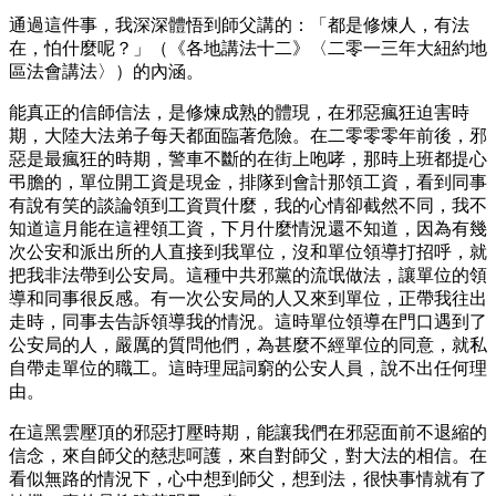
通過這件事，我深深體悟到師父講的：「都是修煉人，有法
在，怕什麼呢？」（《各地講法十二》〈二零一三年大紐約地
區法會講法〉）的內涵。
能真正的信師信法，是修煉成熟的體現，在邪惡瘋狂迫害時
期，大陸大法弟子每天都面臨著危險。在二零零零年前後，邪
惡是最瘋狂的時期，警車不斷的在街上咆哮，那時上班都提心
弔膽的，單位開工資是現金，排隊到會計那領工資，看到同事
有說有笑的談論領到工資買什麼，我的心情卻截然不同，我不
知道這月能在這裡領工資，下月什麼情況還不知道，因為有幾
次公安和派出所的人直接到我單位，沒和單位領導打招呼，就
把我非法帶到公安局。這種中共邪黨的流氓做法，讓單位的領
導和同事很反感。有一次公安局的人又來到單位，正帶我往出
走時，同事去告訴領導我的情況。這時單位領導在門口遇到了
公安局的人，嚴厲的質問他們，為甚麼不經單位的同意，就私
自帶走單位的職工。這時理屈詞窮的公安人員，說不出任何理
由。
在這黑雲壓頂的邪惡打壓時期，能讓我們在邪惡面前不退縮的
信念，來自師父的慈悲呵護，來自對師父，對大法的相信。在
看似無路的情況下，心中想到師父，想到法，很快事情就有了