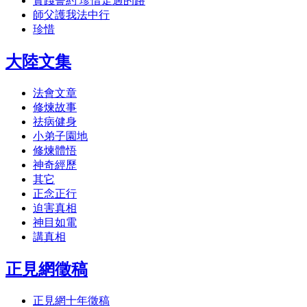
實踐誓約 珍惜走過的路
師父護我法中行
珍惜
大陸文集
法會文章
修煉故事
祛病健身
小弟子園地
修煉體悟
神奇經歷
其它
正念正行
迫害真相
神目如電
講真相
正見網徵稿
正見網十年徵稿