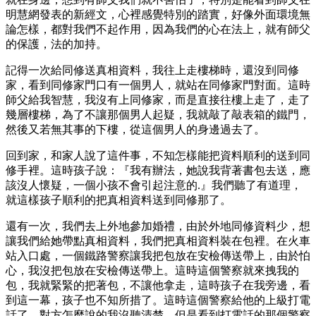
明慧網發表的新經文，心裡感覺特別的踏實，好像外面環境無
論怎樣，都對我們不起作用，因為我們的心在法上，就有師父
的保護，法的加持。
記得一次給同修送真相資料，我往上走樓梯時，還沒到同修
家，看到同修家門口有一個男人，就站在同修家門對面。這時
師父給我智慧，我沒有上同修家，而是直接往樓上走了，走了
幾層樓梯，為了不讓那個男人起疑，我就敲了敲表箱的鐵門，
然後又若無其事的下樓，從這個男人的身邊過去了。
回到家，和家人說了這件事，不知怎樣能把資料順利的送到同
修手裡。這時孩子說：『我有辦法，她說我背著書包去送，應
該沒人懷疑，一個小孩不會引起注意的.』我們聽了有道理，
就這樣孩子順利的把真相資料送到同修那了。
還有一次，我們去上外地參加婚禮，由於外地同修資料少，想
讓我們給她帶點真相資料，我們把真相資料裝在包裡。在火車
站入口處，一個鐵路警察讓我把包放在安檢傳送帶上，由於怕
心，我沒把包放在安檢傳送帶上。這時這個警察就來拽我的
包，我就緊緊的把著包，不讓他拿走，這時孩子在我旁邊，看
到這一幕，孩子也不知所措了。這時這個警察給他的上級打電
話了，對方怎麼說的我沒聽清楚，但是看到打電話的那個警察