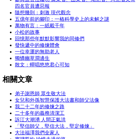
四名官員遭惡報
隨想幾則：刺激 現代觀念
五億年前的腳印：一樁科學史上的未解之謎
萬物有言：一紙載千年
小松的故事
回憶那些年默默影響我的同修們
發快遞中的修煉體會
一位幸運的無助老人
獨憐幽草澗邊生
散文：蟬唱悠悠君心可知
相關文章
弟子謝恩師 眾生敬大法
女兒和外孫智慧保護大法書和師父法像
我二十二年的修煉之路
二十多年的義務清潔工
訴江大潮湧 人間正氣洪
「堅信師父，堅信大法，堅定修煉」
大法福澤我們全家人