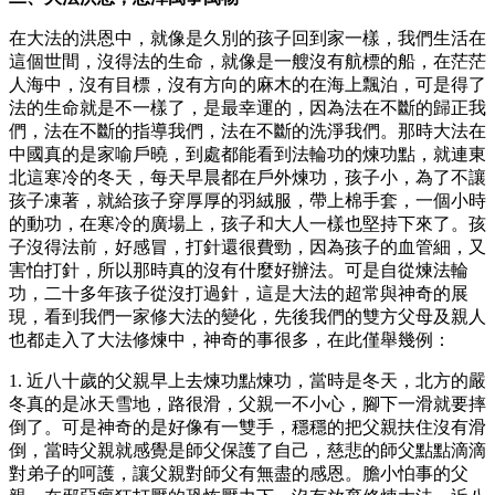
在大法的洪恩中，就像是久別的孩子回到家一樣，我們生活在
這個世間，沒得法的生命，就像是一艘沒有航標的船，在茫茫
人海中，沒有目標，沒有方向的麻木的在海上飄泊，可是得了
法的生命就是不一樣了，是最幸運的，因為法在不斷的歸正我
們，法在不斷的指導我們，法在不斷的洗淨我們。那時大法在
中國真的是家喻戶曉，到處都能看到法輪功的煉功點，就連東
北這寒冷的冬天，每天早晨都在戶外煉功，孩子小，為了不讓
孩子凍著，就給孩子穿厚厚的羽絨服，帶上棉手套，一個小時
的動功，在寒冷的廣場上，孩子和大人一樣也堅持下來了。孩
子沒得法前，好感冒，打針還很費勁，因為孩子的血管細，又
害怕打針，所以那時真的沒有什麼好辦法。可是自從煉法輪
功，二十多年孩子從沒打過針，這是大法的超常與神奇的展
現，看到我們一家修大法的變化，先後我們的雙方父母及親人
也都走入了大法修煉中，神奇的事很多，在此僅舉幾例：
1. 近八十歲的父親早上去煉功點煉功，當時是冬天，北方的嚴
冬真的是冰天雪地，路很滑，父親一不小心，腳下一滑就要摔
倒了。可是神奇的是好像有一雙手，穩穩的把父親扶住沒有滑
倒，當時父親就感覺是師父保護了自己，慈悲的師父點點滴滴
對弟子的呵護，讓父親對師父有無盡的感恩。膽小怕事的父