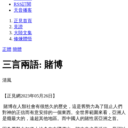
RSS訂閱
天音播客
正見首頁
見證
大陸文集
修煉體悟
正體
簡體
三言兩語: 賭博
清風
【正見網2023年05月26日】
賭博在人類社會有很悠久的歷史，這是舊勢力為了阻止人們
對神的正信而有意安排的一個東西。全世界範圍來看，亞洲人
是癮最大的，遠超其他地區。而中國人的賭性居亞洲之首。