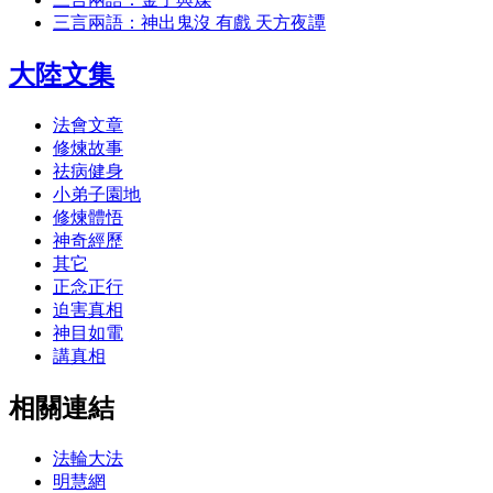
三言兩語：神出鬼沒 有戲 天方夜譚
大陸文集
法會文章
修煉故事
祛病健身
小弟子園地
修煉體悟
神奇經歷
其它
正念正行
迫害真相
神目如電
講真相
相關連結
法輪大法
明慧網