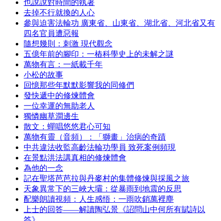
也說說對時間的執著
去掉不行就換的人心
參與迫害法輪功 廣東省、山東省、湖北省、河北省又有
四名官員遭惡報
隨想幾則：刺激 現代觀念
五億年前的腳印：一樁科學史上的未解之謎
萬物有言：一紙載千年
小松的故事
回憶那些年默默影響我的同修們
發快遞中的修煉體會
一位幸運的無助老人
獨憐幽草澗邊生
散文：蟬唱悠悠君心可知
萬物有靈（音頻）：「獅畫」治病的奇蹟
中共違法收監高齡法輪功學員 致死案例頻現
在景點洪法講真相的修煉體會
為他的一念
記在聖塔芭芭拉與丹麥村的集體修煉與採風之旅
天象異常下的三峽大壩：從暴雨到地震的反思
配樂朗讀視頻：人生感悟：一雨吹銷萬裡塵
上士的回答——解讀陶弘景《詔問山中何所有賦詩以
答》