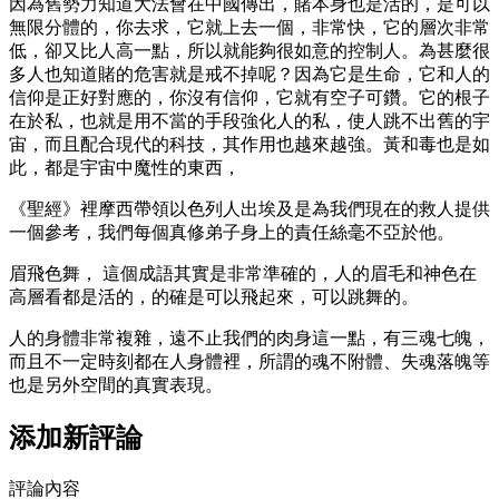
因為舊勢力知道大法會在中國傳出，賭本身也是活的，是可以
無限分體的，你去求，它就上去一個，非常快，它的層次非常
低，卻又比人高一點，所以就能夠很如意的控制人。為甚麼很
多人也知道賭的危害就是戒不掉呢？因為它是生命，它和人的
信仰是正好對應的，你沒有信仰，它就有空子可鑽。它的根子
在於私，也就是用不當的手段強化人的私，使人跳不出舊的宇
宙，而且配合現代的科技，其作用也越來越強。黃和毒也是如
此，都是宇宙中魔性的東西，
《聖經》裡摩西帶領以色列人出埃及是為我們現在的救人提供
一個參考，我們每個真修弟子身上的責任絲毫不亞於他。
眉飛色舞， 這個成語其實是非常準確的，人的眉毛和神色在
高層看都是活的，的確是可以飛起來，可以跳舞的。
人的身體非常複雜，遠不止我們的肉身這一點，有三魂七魄，
而且不一定時刻都在人身體裡，所謂的魂不附體、失魂落魄等
也是另外空間的真實表現。
添加新評論
評論內容