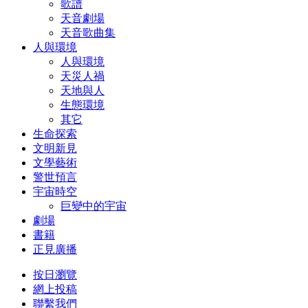
歌譜
天音劇場
天音歌曲集
人與環境
人與環境
天災人禍
天地與人
生態環境
其它
生命探索
文明新見
文學藝術
警世預言
宇宙時空
巨變中的宇宙
劇場
書籍
正見廣播
按日瀏覽
網上投稿
聯繫我們