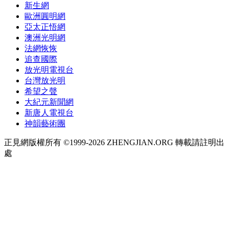
新生網
歐洲圓明網
亞太正悟網
澳洲光明網
法網恢恢
追查國際
放光明電視台
台灣放光明
希望之聲
大紀元新聞網
新唐人電視台
神韻藝術團
正見網版權所有 ©1999-2026 ZHENGJIAN.ORG 轉載請註明出
處