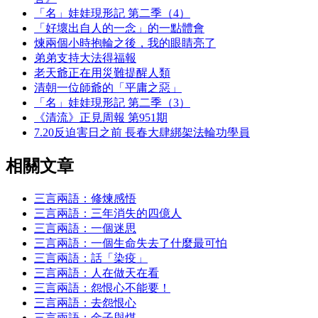
「名」娃娃現形記 第二季（4）
「好壞出自人的一念」的一點體會
煉兩個小時抱輪之後，我的眼睛亮了
弟弟支持大法得福報
老天爺正在用災難提醒人類
清朝一位師爺的「平庸之惡」
「名」娃娃現形記 第二季（3）
《清流》正見周報 第951期
7.20反迫害日之前 長春大肆綁架法輪功學員
相關文章
三言兩語：修煉感悟
三言兩語：三年消失的四億人
三言兩語：一個迷思
三言兩語：一個生命失去了什麼最可怕
三言兩語：話「染疫」
三言兩語：人在做天在看
三言兩語：怨恨心不能要！
三言兩語：去怨恨心
三言兩語：金子與煤