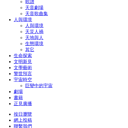
歌譜
天音劇場
天音歌曲集
人與環境
人與環境
天災人禍
天地與人
生態環境
其它
生命探索
文明新見
文學藝術
警世預言
宇宙時空
巨變中的宇宙
劇場
書籍
正見廣播
按日瀏覽
網上投稿
聯繫我們