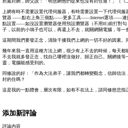
邪黨封網，師父說：「明慧網他們從來也沒有封住過！」（《
上網有時不需要設置代理伺服器，有時需要設置一下代理伺服器，
覽器 ——點右上角三個點——更多工具——Internet選項——
點設置——如沒設置瀏覽器使用預設瀏覽器（不用IE)前打對
子，以前的小鴿子也可以，再還上不去，就關網關電腦，等一
這期間我們要發正念，清除干擾我們上網的一切不好的因素。
幾年來我一直用這種方法上網，很少有上不去的時候，每天都
不去我就多發正念，找自己哪裡沒做好。歸正自己。關網後等
靈，電腦能感受到的。
同修說的好：「作為大法弟子，讓我們都轉變觀念，信師信法
封的住嗎？
這是我的一點體會，層次有限，如有不在法上，請同修慈悲指
添加新評論
評論內容