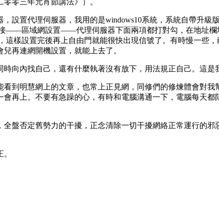
二零零三年元宵節講法》）。
設置代理伺服器，我用的是windows10系統，系統自帶升級版
連接——區域網設置——代理伺服器下面兩項都打對勾，在地址欄填寫1
勾，這樣設置完後再上自由門就能很快出現信號了。有時慢一些
會兒再連網開機設置，就能上去了。
同時向內找自己，還有什麼執著沒有放下，用法規正自己。這是
能看到明慧網上的文章，也常上正見網，同修們的修煉體會對我
一會再上。不要有急躁的心，有時和電腦溝通一下，電腦每天都
，全盤否定舊勢力的干擾，正念清除一切干擾網絡正常運行的邪
正。