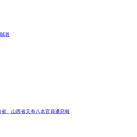
賊首
南省、山西省又有八名官員遭惡報