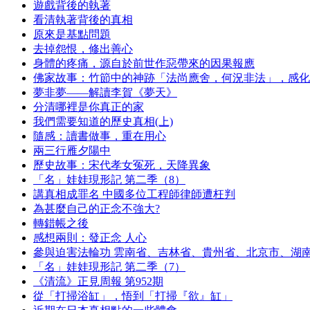
遊戲背後的執著
看清執著背後的真相
原來是基點問題
去掉怨恨，修出善心
身體的疼痛，源自於前世作惡帶來的因果報應
佛家故事：竹節中的神跡「法尚應舍，何況非法」，感化
夢非夢——解讀李賀《夢天》
分清哪裡是你真正的家
我們需要知道的歷史真相(上)
隨感：讀書做事，重在用心
兩三行雁夕陽中
歷史故事：宋代孝女冤死，天降異象
「名」娃娃現形記 第二季（8）
講真相成罪名 中國多位工程師律師遭枉判
為甚麼自己的正念不強大?
轉錯帳之後
感想兩則：發正念 人心
參與迫害法輪功 雲南省、吉林省、貴州省、北京市、湖
「名」娃娃現形記 第二季（7）
《清流》正見周報 第952期
從「打掃浴缸」，悟到「打掃『欲』缸」