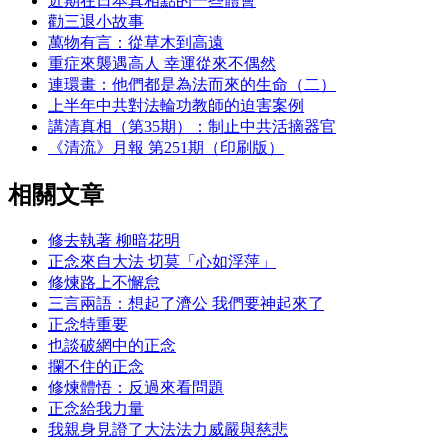
近期在日本真相點的一些體會
勸三退小故事
萬物有言：從草木到高遠
重症來襲遇高人 幸運從來不偶然
連環畫：他們都是為法而來的生命（二）
上半年中共對法輪功教師的迫害案例
講清真相（第35期）：制止中共活摘器官
《清流》月報 第251期（印刷版）
相關文章
修去執著 柳暗花明
正念來自大法 切莫「心如浮萍」
修煉路上不懈怠
三言兩語：想起了濟公 我們要神起來了
正念特重要
也談破網中的正念
攔不住的正念
修煉體悟：反過來看問題
正念給我力量
我親身見證了大法法力威嚴與慈悲