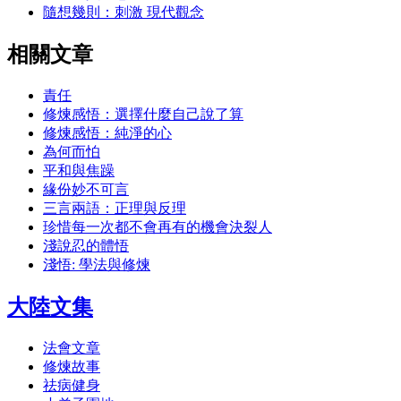
隨想幾則：刺激 現代觀念
相關文章
責任
修煉感悟：選擇什麼自己說了算
修煉感悟：純淨的心
為何而怕
平和與焦躁
緣份妙不可言
三言兩語：正理與反理
珍惜每一次都不會再有的機會決裂人
淺說忍的體悟
淺悟: 學法與修煉
大陸文集
法會文章
修煉故事
祛病健身