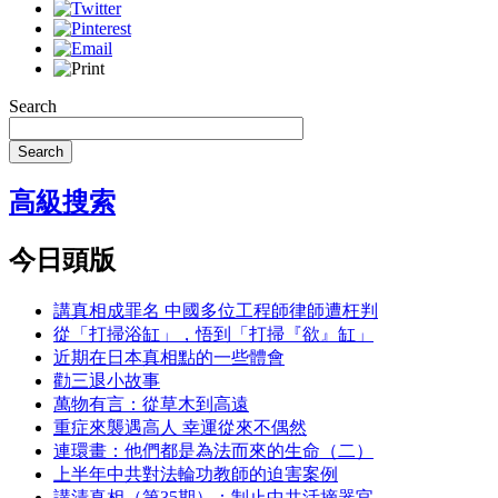
Search
Search
高級搜索
今日頭版
講真相成罪名 中國多位工程師律師遭枉判
從「打掃浴缸」，悟到「打掃『欲』缸」
近期在日本真相點的一些體會
勸三退小故事
萬物有言：從草木到高遠
重症來襲遇高人 幸運從來不偶然
連環畫：他們都是為法而來的生命（二）
上半年中共對法輪功教師的迫害案例
講清真相（第35期）：制止中共活摘器官