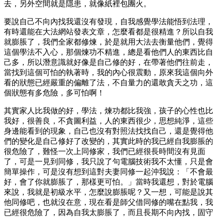
去，另外空間就是隱患，就像紙裡包團火。
要說自己不向內找我還沒有發現，自我感覺學法能悟到法理，
有時還能在大法網站發表文章，怎麼看都是很精進？所以自我
就膨脹了，我們全家都修煉，於是就用大法去衡量他們，覺得
這個學法不入心，那個煉功不精進，總是看他們人的東西比自
己多，所以潛意識就好像是自己修的好，在帶著他們往前走，
當找到這個可怕的執著時，我的內心很震動，原來我這個向外
看的狀態已經嚴重的偏離了法，不自量力的還敢貪天之功，這
個狀態有多危險，多可怕啊！
其實家人比我做的好，學法，煉功都比我強，孩子的心性也比
我好，很善良，不貪圖利益，人的東西很少，思想純淨，這些
身邊能看到的現象，自己也沒有對照法找找自己，還是覺得他
們的變化是自己修好了改變的，其實此時的我已經自我膨脹的
很危險了，難怪一次上同修家，我們已經很長時間沒有見面
了，可是一見到同修，我只說了句電腦技術我不太懂，只是會
簡單操作，可是沒有想到這對夫妻同修一起沖我說：「不會最
好，會了你就膨脹了，那樣更可怕。」當時我還想，對於電腦
來說，我就是初級水平，怎麼說膨脹呢？又一想，可能是說其
他同修吧，也就沒在意，現在看是師父借同修的嘴在點我，我
已經很危險了，因為自我太膨脹了，而且長期不向內找，固守