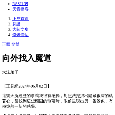
RSS訂閱
天音播客
正見首頁
見證
大陸文集
修煉體悟
正體
簡體
向外找入魔道
大法弟子
【正見網2024年06月02日】
這幾天所經歷的事讓我很有感觸，對照法挖掘出隱藏很深的執
著心，當找到這些頑固的執著時，眼前呈現出另一番景象，有
種煥然一新的感覺。