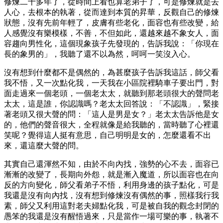
修煉二十多年了，從時間上看也算老弟子了，可是修煉就是去
人心，去根本的執著，從而達到本質的昇華，反觀自己的修煉
狀態，沒有先前年輕了，皮膚有些老化，面容也有些改變，給
人感覺沒有樂模樣，不善，不但如此，還越來越不象女人，面
容趨向男性化，這個現象孩子先發現的，告訴我說：「你現在
長的象男的」，我聽了還不以為然，呵呵一笑沒入心。
沒有想到什麼都不是偶然的，為甚麼孩子告訴我這話，師父看
我不悟，又一次點化我，一天我在小區院裡騎車子要出門，對
面走過來一個老頭，一個老太太，就聽到那老頭很大的聲問老
太太，這是誰，你認識嗎？老太太回答說：「不認識」，緊接
著老頭又很大聲的問：「這人是男是女？」老太太告訴他是女
的，他們的聲音很大，全程就像是給我聽的，當時聽了心裡還
笑呢？覺得這人挺有意思，自己明明是女的，怎麼還看不出
來，還這麼大聲的問。
其實自己還渾然不知，由於不向內找，強勢的心不去，面容已
漸漸的改變了，長期向外怨，就是漸入魔道，所以面容也在向
反的方向變化，師父看弟子不悟，利用身邊的孩子點化，可是
我還是沒有向內找，沒有想到修煉沒有偶然的事，照樣我行我
素，師父又利用這對老夫婦點化我，可是被自我的觀念封閉的
愚笨的我還是沒有醒悟過來，只是當作一場可樂的事，執著不