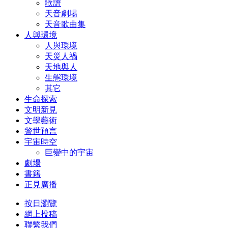
歌譜
天音劇場
天音歌曲集
人與環境
人與環境
天災人禍
天地與人
生態環境
其它
生命探索
文明新見
文學藝術
警世預言
宇宙時空
巨變中的宇宙
劇場
書籍
正見廣播
按日瀏覽
網上投稿
聯繫我們