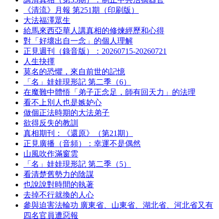
《清流》月報 第251期（印刷版）
大法福澤眾生
給馬來西亞華人講真相的修煉經歷和心得
對「好壞出自一念」的個人理解
正見週刊（錄音版）：20260715-20260721
人生抉擇
莫名的恐懼，來自前世的記憶
「名」娃娃現形記 第二季（6）
在魔難中體悟「弟子正念足，師有回天力」的法理
看不上別人也是嫉妒心
做個正法時期的大法弟子
欲得反失的教訓
真相期刊：《還原》（第21期）
正見廣播（音頻）：幸運不是偶然
山風吹作滿窗雲
「名」娃娃現形記 第二季（5）
看清楚舊勢力的陰謀
也說說對時間的執著
去掉不行就換的人心
參與迫害法輪功 廣東省、山東省、湖北省、河北省又有
四名官員遭惡報