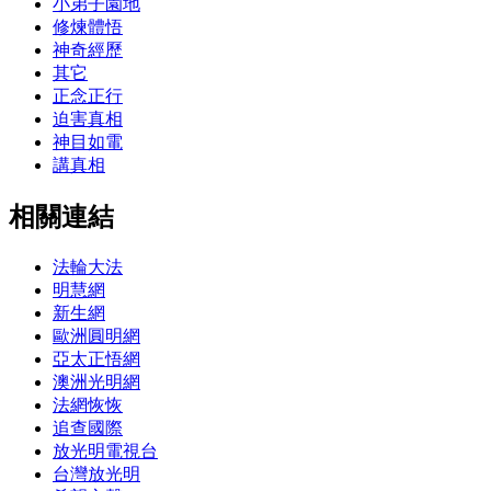
小弟子園地
修煉體悟
神奇經歷
其它
正念正行
迫害真相
神目如電
講真相
相關連結
法輪大法
明慧網
新生網
歐洲圓明網
亞太正悟網
澳洲光明網
法網恢恢
追查國際
放光明電視台
台灣放光明