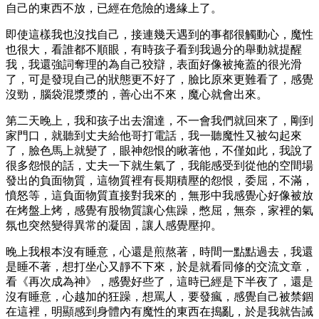
自己的東西不放，已經在危險的邊緣上了。
即使這樣我也沒找自己，接連幾天遇到的事都很觸動心，魔性
也很大，看誰都不順眼，有時孩子看到我過分的舉動就提醒
我，我還強詞奪理的為自己狡辯，表面好像被掩蓋的很光滑
了，可是發現自己的狀態更不好了，臉比原來更難看了，感覺
沒勁，腦袋混漿漿的，善心出不來，魔心就會出來。
第二天晚上，我和孩子出去溜達，不一會我們就回來了，剛到
家門口，就聽到丈夫給他哥打電話，我一聽魔性又被勾起來
了，臉色馬上就變了，眼神怨恨的瞅著他，不僅如此，我說了
很多怨恨的話，丈夫一下就生氣了，我能感受到從他的空間場
發出的負面物質，這物質裡有長期積壓的怨恨，委屈，不滿，
憤怒等，這負面物質直接對我來的，無形中我感覺心好像被放
在烤盤上烤，感覺有股物質讓心焦躁，憋屈，無奈，家裡的氣
氛也突然變得異常的凝固，讓人感覺壓抑。
晚上我根本沒有睡意，心還是煎熬著，時間一點點過去，我還
是睡不著，想打坐心又靜不下來，於是就看同修的交流文章，
看《再次成為神》，感覺好些了，這時已經是下半夜了，還是
沒有睡意，心越加的狂躁，想罵人，要發瘋，感覺自己被禁錮
在這裡，明顯感到身體內有魔性的東西在搗亂，於是我就告誡