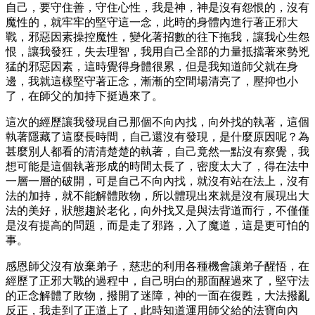
自己，要守住善，守住心性，我是神，神是沒有怨恨的，沒有
魔性的，就牢牢的堅守這一念，此時的身體內進行著正邪大
戰，邪惡因素操控魔性，變化著招數的往下拖我，讓我心生怨
恨，讓我發狂，失去理智，我用自己全部的力量抵擋著來勢兇
猛的邪惡因素，這時覺得身體很累，但是我知道師父就在身
邊，我就這樣堅守著正念，漸漸的空間場清亮了，壓抑也小
了，在師父的加持下挺過來了。
這次的經歷讓我發現自己那個不向內找，向外找的執著，這個
執著隱藏了這麼長時間，自己還沒有發現，是什麼原因呢？為
甚麼別人都看的清清楚楚的執著，自己竟然一點沒有察覺，我
想可能是這個執著形成的時間太長了，密度太大了，得在法中
一層一層的破開，可是自己不向內找，就沒有站在法上，沒有
法的加持，就不能解體敗物，所以體現出來就是沒有展現出大
法的美好，狀態趨於老化，向外找又是與法背道而行，不僅僅
是沒有提高的問題，而是走了邪路，入了魔道，這是更可怕的
事。
感恩師父沒有放棄弟子，慈悲的利用各種機會讓弟子醒悟，在
經歷了正邪大戰的過程中，自己明白的那面醒過來了，堅守法
的正念解體了敗物，撥開了迷障，神的一面在復甦，大法撥亂
反正，我走到了正道上了，此時知道運用師父給的法寶向內