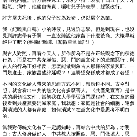
磨而死的驢。許方躺在床上，求死不得，哀號了四五十天，才
斷氣。病中，他痛自悔責，囑咐兒子許志學，趕緊改行。
許方屠夫死後，他的兒子改為殺豬，仍以屠宰為業。
我（紀曉嵐自稱）小的時候，見過許志學。但是到現在，也沒
見到許志學有子嗣，一直沒聽說他家留下什麼後裔。大概早就
絕戶了吧？(事據紀曉嵐《閱微草堂筆記》)
與古人對照，再看今天人，所作所為不是在正統觀念下的積德
行為，而是在中共充滿假、惡、鬥的黨文化下的造業惡行，與
古人的行為正好相反，怎麼能做到象古人那樣的家業興旺、一
門幾進士、家族昌盛綿延呢？！連盼望兒孫成才都成了奢望！
不同的文化給人帶來的思維方式不同，報應也不同。古今對
照，就會看出中共的黨文化有多麼害人。《共產黨宣言》是中
共的綱領性文件，當初我在大學學習這門課程時，在文章的最
後看到共產黨要消滅家庭，我就想：家庭是社會的細胞，連參
與消滅的人都有家庭，如何消滅？在黨文化中是思考不明白
的。
當我對傳統文化有了一定認知時，再結合中共的所為，才明
白：古人修身做好人，中共教人按照假、惡、鬥做壞人，思