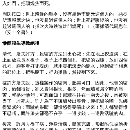
入灶門，把頭燒焦而死。
周氏按曰：世上殘暴的縣令，沒有超過李開元這個人的；惡徒
所遭報應之快，也沒超過這個人的；世上死得蹊蹺的，也沒有
超過這個人的（指吹火時跌進灶門燒死）！（事據清代周思仁
《安士全書》）
慘酷殺生導致絕後
清代，屠夫許方，殺驢的方法別出心裁：先在地上挖道溝，在
上面放塊長木板子，板子上挖四個孔，把驢的四腿，放到四個
孔裡。顧客看好哪塊肉，就用壺把滾燙的開水，澆到驢子相應
的部位上，把毛脫下，把肉燙熟，然後剜下來。
據許方屠夫說，這樣製作的驢肉，肥美可口。因此，他賣的驢
肉，價錢很貴，卻又賣得很快、很多。然而驢被屠宰時的痛
苦，就格外慘烈，可想而知！那驢往往在一兩天之後，肉被割
盡了，才死去。許方為了不讓驢發出聲音，便把驢的嘴，先綁
得緊緊的；而驢的眼睛，卻憤怒得要噴出火來！別人都覺得慘
不忍睹，而許屠夫卻毫不在乎，一邊收錢，一邊割活驢的肉。
後來，許屠夫得了病，渾身潰爛，體無完膚，形狀酷似被他折