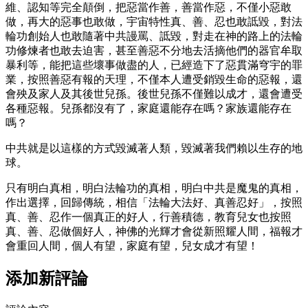
維、認知等完全顛倒，把惡當作善，善當作惡，不僅小惡敢
做，再大的惡事也敢做，宇宙特性真、善、忍也敢詆毀，對法
輪功創始人也敢隨著中共謾罵、詆毀，對走在神的路上的法輪
功修煉者也敢去迫害，甚至善惡不分地去活摘他們的器官牟取
暴利等，能把這些壞事做盡的人，已經造下了惡貫滿穹宇的罪
業，按照善惡有報的天理，不僅本人遭受銷毀生命的惡報，還
會殃及家人及其後世兒孫。後世兒孫不僅難以成才，還會遭受
各種惡報。兒孫都沒有了，家庭還能存在嗎？家族還能存在
嗎？
中共就是以這樣的方式毀滅著人類，毀滅著我們賴以生存的地
球。
只有明白真相，明白法輪功的真相，明白中共是魔鬼的真相，
作出選擇，回歸傳統，相信「法輪大法好、真善忍好」，按照
真、善、忍作一個真正的好人，行善積德，教育兒女也按照
真、善、忍做個好人，神佛的光輝才會從新照耀人間，福報才
會重回人間，個人有望，家庭有望，兒女成才有望！
添加新評論