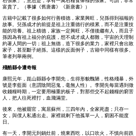
石張家」，意思是，享有一萬石糧食俸祿的張家。可謂，非常
富貴了。（事據《舊唐書》《新唐書》）
古籍中記載了很多如何行善積德，家業興旺，兒孫得到福報的
故事。兒孫成才的前提是祖上注重德行的積累，而不是注重技
能的培養。祖上積德，家族一定興旺，不僅後繼有人，而且子
孫因為有祖上福分的庇護，想不成才成人都難，宇宙的天理制
約著人間的一切；祖上無德，造下很多的業力，家裡只會出敗
家子，甚至斷子絕孫。這樣的反面例子，古籍中同樣有很多。
筆者列舉兩例。
殘酷縣令遭奇報
康熙元年，崑山縣縣令李開先，生得形貌醜陋，性格殘暴，外
號是李藍面（意謂陰間惡鬼，毫無人性）。李開先每當遇到徵
收錢糧時期，一定要用極重的板子，對那些交不起錢糧的窮苦
人，把人往死裡打，血濺滿堂。
後來，他被罷官，寓居蘇州，三四年內，全家死盡；只存一
女，與僕人私通出走。家裡就剩下他孤單一人，窮困不能度
日。
有一天，李開元到鍋灶前，燒東西吃，以口吹火，不慎向前跌