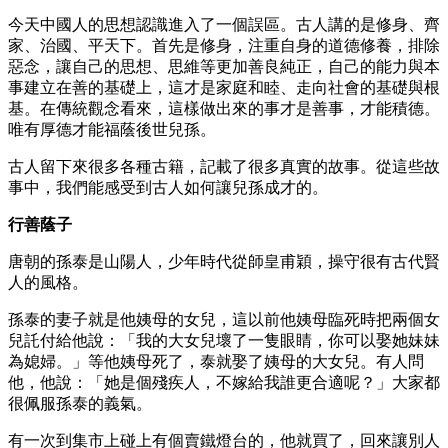
今天中國人的思想認識進入了一個誤區。古人講的是修身、齊
家、治國、平天下。首先是修身，注重自身的道德修養，排除
惡念，讓自己的思想、思維等更加善良純正，自己的能力與本
事建立在善的基礎上，這才是家庭和睦、走向社會的基礎與根
基。在傳統觀念看來，這樣做出來的事才是善事，才能積德。
唯有厚德才能福蔭後世兒孫。
古人留下來很多各種古籍，記載了很多真實的故事。從這些故
事中，我們能感受到古人如何讓兒孫成才的。
行善蔭子
唐朝的孫泰是山陽人，少年時代從師皇甫穎，操守很有古代賢
人的風格。
孫泰的妻子就是他姨母的女兒，這以前他姨母臨死時把兩個女
兒託付給他說：「我的大女兒壞了一隻眼睛，你可以娶她妹妹
為媳婦。」等他姨母死了，泰就娶了姨母的大女兒。有人問
他，他說：「她是個殘疾人，不嫁給我誰更合適呢？」大家都
很佩服孫泰的義氣。
有一次到集市上碰上有個賣鐵燈台的，他就買了，回來讓別人