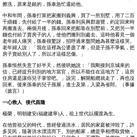
擦洗，原來是銀的，孫泰急忙還給他。
中和年間，孫泰打算把家搬到義興，買了一所別墅，用了二百
千緡錢，先付給了一半的錢。孫泰到吳興郡遊覽，約定回來時
再搬進去。兩個月後，孫泰回來把船靠在別墅前，又把另一半
錢也付給了賣房子的人，使他們搬到別處去。這時他看見一個
老年婦人痛哭，孫泰很驚訝，招呼過來盤問她為甚麼這樣哭。
老年婦人說：「我在這裡為公婆盡了孝，但是子孫不爭氣，把
房子賣給別人了，所以才這樣悲傷。」
孫泰悵然失意了好半天，然後哄她說：「我剛接到京城來的
信，已經提升到別的地方當官，所以不能住在這地方了，這所
住房還是讓你兒子掌管吧。」說完，解開船纜就走了，再也沒
回來。後來孫泰的兒子孫展，進士及第，入梁為省郎。（事據
《摭言》）
一心救人 後代昌隆
楊榮，明朝建安(福建建寧)人，祖上世代以擺渡為生。
在他曾祖父的時代，曾經發過洪水，居民的家庭被沖毀了，許
多災民，隨著洪水漂流而下。別的船家，總是爭相撈取貨物，