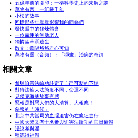
五億年前的腳印：一樁科學史上的未解之謎
萬物有言：一紙載千年
小松的故事
回憶那些年默默影響我的同修們
發快遞中的修煉體會
一位幸運的無助老人
獨憐幽草澗邊生
散文：蟬唱悠悠君心可知
萬物有靈（音頻）：「獅畫」治病的奇蹟
相關文章
參與迫害法輪功註定了自己可悲的下場
對待法輪大法態度不同，命運不同
見傑克海豚故事有感
惡報是對惡人們的大清算、大報應！
惡報的「時候」
北京中共當局的血腥迫害仍在瘋狂進行！
中國大陸又有十名參與迫害法輪功的官員遭報
淺說孝與淫
種德得福報