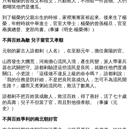
只有楊榮的曾祖父和祖父，只顧救人，不撈取一件貨物。人們
都嘲笑他們是傻瓜。
到了楊榮的父親出生的時候，家裡漸漸富裕起來。後來生了楊
榮，年輕時就中舉進士，官至大學士；楊榮的曾孫楊旦，官至
兩廣總督、吏部尚書。(事據《明史.楊榮傳》)
不與百姓為敵 兒子當官又孝順
元朝的蒙古人諳都剌（人名），在至順元年，擔任襄陽的官。
山西發生大饑荒，河南擔心流民入境，產生民變，派人帶著兵
器在武關把守。諳都剌驗證這些流民是良民，就聽任他們度過
關口。小吏說：「這樣做不違反上級的命令嗎？」諳都剌說：
「我的任務是防奸細，不是把良民當成仇人，怎可不為流民開
生路？」繼而又煮粥給流民吃，救活了數萬人。
諳都剌不把百姓當成敵人，救活百姓，得了善好，活了七十歲
的高壽；兒子不但當了官，而且對他很孝順。（事據《元
史》）
不與百姓爭利的南北朝好官