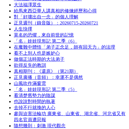
大法福澤眾生
給馬來西亞華人講真相的修煉經歷和心得
對「好壞出自一念」的個人理解
正見週刊（錄音版）：20260715-20260721
人生抉擇
莫名的恐懼，來自前世的記憶
「名」娃娃現形記 第二季（6）
在魔難中體悟「弟子正念足，師有回天力」的法理
看不上別人也是嫉妒心
做個正法時期的大法弟子
欲得反失的教訓
真相期刊：《還原》（第21期）
正見廣播（音頻）：幸運不是偶然
山風吹作滿窗雲
「名」娃娃現形記 第二季（5）
看清楚舊勢力的陰謀
也說說對時間的執著
去掉不行就換的人心
參與迫害法輪功 廣東省、山東省、湖北省、河北省又有
四名官員遭惡報
隨想幾則：刺激 現代觀念