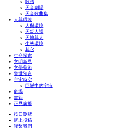
歌譜
天音劇場
天音歌曲集
人與環境
人與環境
天災人禍
天地與人
生態環境
其它
生命探索
文明新見
文學藝術
警世預言
宇宙時空
巨變中的宇宙
劇場
書籍
正見廣播
按日瀏覽
網上投稿
聯繫我們