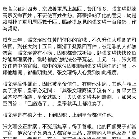
唐高宗征討四夷，京城養軍馬上萬匹，費用很多。張文瓘勸諫
高宗安撫百姓，不要使百姓生怨。高宗採納了他的意見，於是
裁減掉了軍用馬匹數千匹，賜給提意見的張文瓘一百段錦，作
為獎勵。
咸亨三年，張文瓘改任黃門侍郎的官職，不久升任大理卿的司
法官。到任大約十五日，斷清了疑案四百件，被定罪的人都無
怨言。張文瓘曾有小病，囚犯都齋戒祈禱，願張文瓘快快痊癒
好能辦理案件。當時都說他執法公平寬恕。上元二年，張文瓘
改任侍中的官職。獄中的眾位囚犯聽到張文瓘調任的消息，不
願他離開，都垂頭慟哭。張文瓘得人心竟到如此程度。
張文瓘品性嚴正，因此被皇帝信任。有時他生病，其他宰相上
奏了政事，皇帝必定問：「與張文瓘商議了沒有？」如果大臣
回答沒有商議，皇帝就說：「去與張文瓘共同籌劃。」如果大
臣回答：「已議過了。」皇帝就馬上都准奏了。
張文瓘是有德之士，下到囚犯，上到皇帝都信任他。
張文瓘公正辦案，不冤屈無辜，得了善報。他的四個兒子都當
了官。他家父子兄弟五人都官至三品，當時的人稱他家為「萬