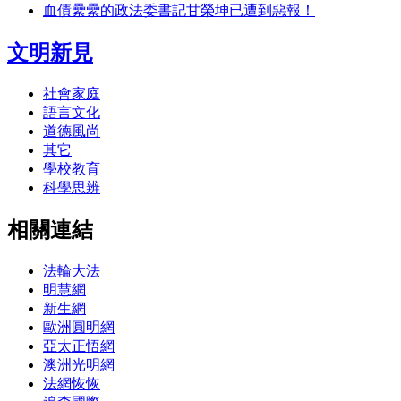
血債纍纍的政法委書記甘榮坤已遭到惡報！
文明新見
社會家庭
語言文化
道德風尚
其它
學校教育
科學思辨
相關連結
法輪大法
明慧網
新生網
歐洲圓明網
亞太正悟網
澳洲光明網
法網恢恢