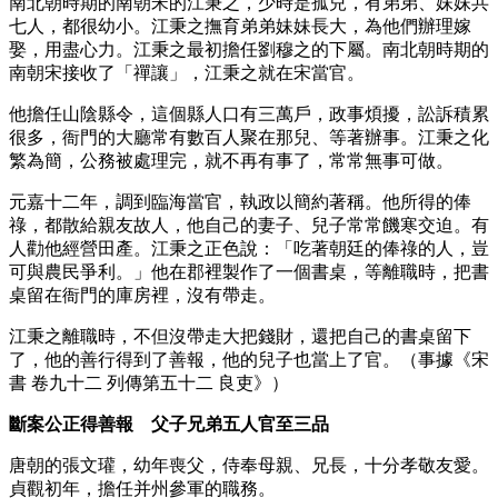
南北朝時期的南朝宋的江秉之，少時是孤兒，有弟弟、妹妹共
七人，都很幼小。江秉之撫育弟弟妹妹長大，為他們辦理嫁
娶，用盡心力。江秉之最初擔任劉穆之的下屬。南北朝時期的
南朝宋接收了「禪讓」，江秉之就在宋當官。
他擔任山陰縣令，這個縣人口有三萬戶，政事煩擾，訟訴積累
很多，衙門的大廳常有數百人聚在那兒、等著辦事。江秉之化
繁為簡，公務被處理完，就不再有事了，常常無事可做。
元嘉十二年，調到臨海當官，執政以簡約著稱。他所得的俸
祿，都散給親友故人，他自己的妻子、兒子常常饑寒交迫。有
人勸他經營田產。江秉之正色說：「吃著朝廷的俸祿的人，豈
可與農民爭利。」他在郡裡製作了一個書桌，等離職時，把書
桌留在衙門的庫房裡，沒有帶走。
江秉之離職時，不但沒帶走大把錢財，還把自己的書桌留下
了，他的善行得到了善報，他的兒子也當上了官。（事據《宋
書 卷九十二 列傳第五十二 良吏》）
斷案公正得善報 父子兄弟五人官至三品
唐朝的張文瓘，幼年喪父，侍奉母親、兄長，十分孝敬友愛。
貞觀初年，擔任并州參軍的職務。