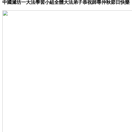
中國濰坊一大法學習小組全體大法弟子恭祝師尊仲秋節日快樂