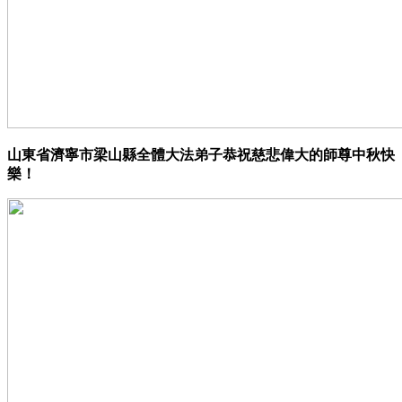
山東省濟寧市梁山縣全體大法弟子恭祝慈悲偉大的師尊中秋快
樂！