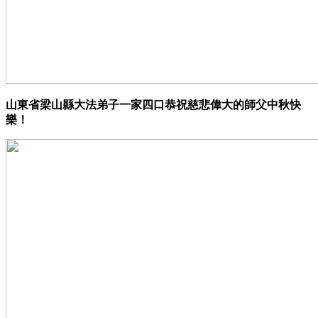
山東省梁山縣大法弟子一家四口恭祝慈悲偉大的師父中秋快
樂！