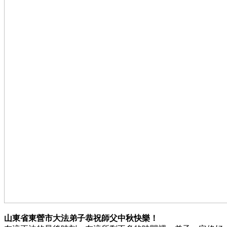
山東省東營市大法弟子恭祝師父中秋快樂！