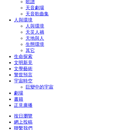
歌譜
天音劇場
天音歌曲集
人與環境
人與環境
天災人禍
天地與人
生態環境
其它
生命探索
文明新見
文學藝術
警世預言
宇宙時空
巨變中的宇宙
劇場
書籍
正見廣播
按日瀏覽
網上投稿
聯繫我們