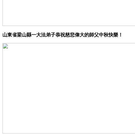
山東省梁山縣一大法弟子恭祝慈悲偉大的師父中秋快樂！