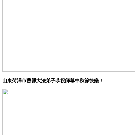
山東菏澤市曹縣大法弟子恭祝師尊中秋節快樂！