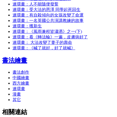
連環畫：人不能隨便發誓
連環畫：受大法的恩澤 同學起死回生
連環畫：有自殺傾向的女孩改變了命運
連環畫：一名英國公共演講教練的故事
連環畫：獲新生
連環畫：《風雨兼程皆瀟洒》之一(下)
連環畫：看《轉法輪》一遍，皮膚病好了
連環畫： 大法改變了妻子的壽命
連環畫：《喊了就好，好了就喊》
書法繪畫
書法創作
中國繪畫
西方繪畫
連環畫
漫畫
其它
相關連結