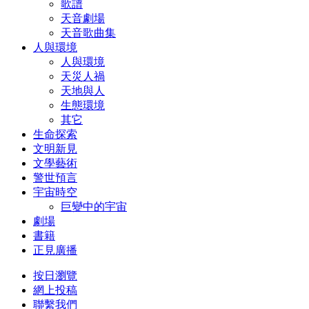
歌譜
天音劇場
天音歌曲集
人與環境
人與環境
天災人禍
天地與人
生態環境
其它
生命探索
文明新見
文學藝術
警世預言
宇宙時空
巨變中的宇宙
劇場
書籍
正見廣播
按日瀏覽
網上投稿
聯繫我們