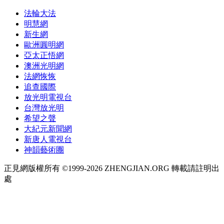
法輪大法
明慧網
新生網
歐洲圓明網
亞太正悟網
澳洲光明網
法網恢恢
追查國際
放光明電視台
台灣放光明
希望之聲
大紀元新聞網
新唐人電視台
神韻藝術團
正見網版權所有 ©1999-2026 ZHENGJIAN.ORG 轉載請註明出
處