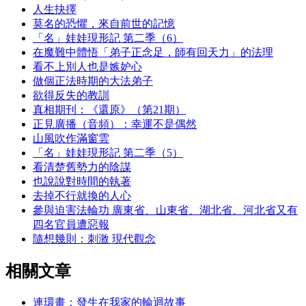
人生抉擇
莫名的恐懼，來自前世的記憶
「名」娃娃現形記 第二季（6）
在魔難中體悟「弟子正念足，師有回天力」的法理
看不上別人也是嫉妒心
做個正法時期的大法弟子
欲得反失的教訓
真相期刊：《還原》（第21期）
正見廣播（音頻）：幸運不是偶然
山風吹作滿窗雲
「名」娃娃現形記 第二季（5）
看清楚舊勢力的陰謀
也說說對時間的執著
去掉不行就換的人心
參與迫害法輪功 廣東省、山東省、湖北省、河北省又有
四名官員遭惡報
隨想幾則：刺激 現代觀念
相關文章
連環畫：發生在我家的輪迴故事