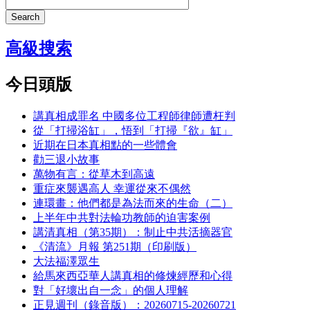
Search
高級搜索
今日頭版
講真相成罪名 中國多位工程師律師遭枉判
從「打掃浴缸」，悟到「打掃『欲』缸」
近期在日本真相點的一些體會
勸三退小故事
萬物有言：從草木到高遠
重症來襲遇高人 幸運從來不偶然
連環畫：他們都是為法而來的生命（二）
上半年中共對法輪功教師的迫害案例
講清真相（第35期）：制止中共活摘器官
《清流》月報 第251期（印刷版）
大法福澤眾生
給馬來西亞華人講真相的修煉經歷和心得
對「好壞出自一念」的個人理解
正見週刊（錄音版）：20260715-20260721