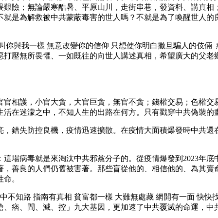
畏艱險；無論嚴寒酷暑、平原山川，走街串巷，發資料、講真相
不就是為解救被中共蒙蔽毒害的世人嗎？不就是為了喚醒世人的
叫你與我一樣 無意改變你的信仰 只想使你明白撒旦騙人的伎倆 
惡打壓無所畏懼、一如既往的向世人講述真相，希望廣大的父老
官官相護，小官大貪，大官巨貪，無官不貪；錢權交易；色權交
生活在迷濛之中，不知人生的出路在何方。只有戳穿中共偽裝的
亮，錯失防控良機，疫情迅速擴散。在疫情大面積爆發時中共還
這場病毒就是來淘汰中共邪黨分子的。從疫情爆發到2023年
著，善良的人們仍舊被害著。那些盲從他的、相信他的、為其賣
性命。
中不知路 指南有真相 貧富都一樣 大難無處藏 網開有一面 快
搶、痞、間、滅、控」九大基因，更加速了中共覆滅的命運，中