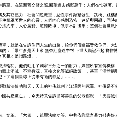
年將至。在這新舊交替之際,回望過去感慨萬千：人們在忙碌著、
務及其它壓力；社會問題嚴重，惡性事件頻繁發生：跳橋、跳樓
事件籠罩著世人的心靈，人們內心感到恐怖、迷茫與困惑，同時
心法約束，人心魔變、道德敗壞，做事不計後果；整個社會世風
傳單，就是在告訴你們人生的出路，給你們傳遞福音救你們。大
：「眾生多是天上來 無奈紅塵迷中封 下世大願記不起 拼拼博博
命 真相才是指路燈」。
滅法輪功。他們動用了國家三分之一的財力，媒體所有宣傳機構
肉體上消滅，不查身源，直接火化等滅絕政策」，甚至「活體摘
犯下了這個星球上從未有過的罪惡」……。
要戰勝法輪功那天，天上的神佛就判了江澤民的死罪。神佛是不
中國共產黨亡」，今天特意告訴邯鄲善良的父老鄉親：「天要滅
右、文革、「六四」，鎮壓法輪功等。中共依靠謊言暴力殘害好