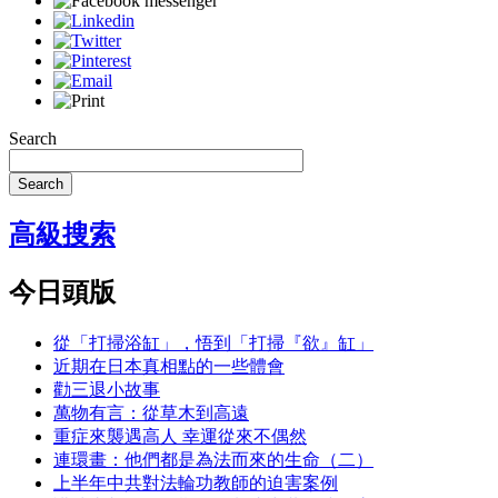
Search
Search
高級搜索
今日頭版
從「打掃浴缸」，悟到「打掃『欲』缸」
近期在日本真相點的一些體會
勸三退小故事
萬物有言：從草木到高遠
重症來襲遇高人 幸運從來不偶然
連環畫：他們都是為法而來的生命（二）
上半年中共對法輪功教師的迫害案例