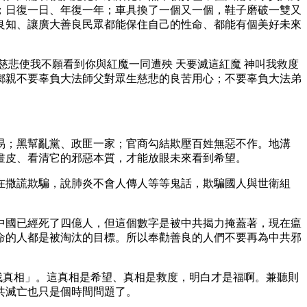
；日復一日、年復一年；車具換了一個又一個，鞋子磨破一雙又
良知、讓廣大善良民眾都能保住自己的性命、都能有個美好未來
慈悲使我不願看到你與紅魔一同遭殃 天要滅這紅魔 神叫我救度
鄉親不要辜負大法師父對眾生慈悲的良苦用心；不要辜負大法弟
易；黑幫亂黨、政匪一家；官商勾結欺壓百姓無惡不作。地溝
畫皮、看清它的邪惡本質，才能放眼未來看到希望。
在撒謊欺騙，說肺炎不會人傳人等等鬼話，欺騙國人與世衛組
底中國已經死了四億人，但這個數字是被中共揭力掩蓋著，現在瘟
命的人都是被淘汰的目標。所以奉勸善良的人們不要再為中共邪
快找真相」。這真相是希望、真相是救度，明白才是福啊。兼聽則
共滅亡也只是個時間問題了。