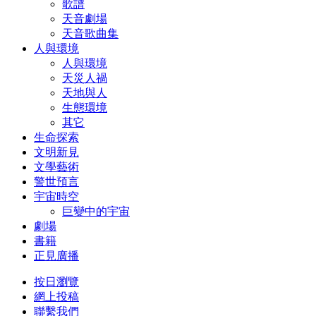
歌譜
天音劇場
天音歌曲集
人與環境
人與環境
天災人禍
天地與人
生態環境
其它
生命探索
文明新見
文學藝術
警世預言
宇宙時空
巨變中的宇宙
劇場
書籍
正見廣播
按日瀏覽
網上投稿
聯繫我們