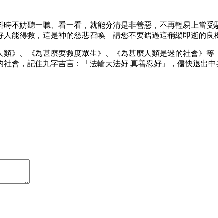
料時不妨聽一聽、看一看，就能分清是非善惡，不再輕易上當受
好人能得救，這是神的慈悲召喚！請您不要錯過這稍縱即逝的良
人類》、《為甚麼要救度眾生》、《為甚麼人類是迷的社會》等
的社會，記住九字吉言：「法輪大法好 真善忍好」，儘快退出中