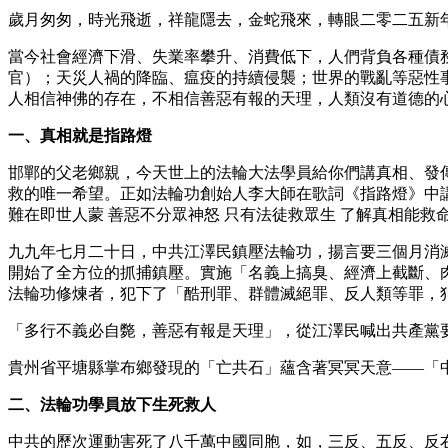
歲月匆匆，時光飛逝，祥龍隱去，金蛇飛來，轉眼二零二五新
當今社會經濟下滑、失業率攀升、消費低下，人們背負各種債
官）；天災人禍的降臨、瘟疫的持續侵襲；世界的戰亂等惡性
人相信神佛的存在，不相信善惡有報的天理，人類沒有道德的
一、真相就是指路燈
邯鄲的父老鄉親，今天世上的法輪大法學員給你們講真相、發
救的唯一希望。正如法輪功創始人李大師在歌詞《指路燈》中講的
難在即世人蒙 善惡不分眾神怒 只有法徒救眾生 了解真相能救
九九年七月二十日，中共江澤民鎮壓法輪功，揚言要三個月消
開始了全方位的抓捕鎮壓。實施「名義上搞臭、經濟上截斷、
法輪功修煉者，犯下了「酷刑罪、群體滅絕罪、反人類等罪，
「多行不義必自斃，善惡有報是天理」，從江澤民喊出共產黨
貴州省平塘縣掌布鄉發現的「亡共石」蘊含著冥冥天意——「
二、法輪功學員放下生死救人
中共的歷次運動害死了八千萬中國同胞，如，三反、五反、反