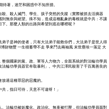
期待著，迷茫和困惑中不知所措。
自殺、殺人滅門、學生、孩子突然的失蹤（實際被抓去活摘器
感到無奈與絕望。殊不知，造成這種亂象的毒根就是中共：不讓
日下。那麼人類的出路與希望到底在哪裡呢？
法弟子是神的使者，只有大法弟子能救你們，大法弟子是世人得
財物豐 一生積蓄帶不走 爭來鬥去兩袖風 末世塵埃一落定 大
，整個國家的黨、政、軍等人力物力，全面系統的對法輪功學員
取法輪功學員器官牟取暴利」。中共江澤民殺害了千百萬善良的
會放過這種罪惡的惡魔的。
中共，指日可待，天意不可違呀！」
人。法輪功被妖魔化、政治化、無辜被打壓，但法輪功學員面對