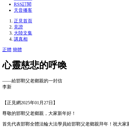
RSS訂閱
天音播客
正見首頁
見證
大陸文集
講真相
正體
簡體
心靈慈悲的呼喚
——給邯鄲父老鄉親的一封信
李新
【正見網2025年01月27日】
尊敬的邯鄲父老鄉親，大家新年好！
首先代表邯鄲全體法輪大法學員給邯鄲父老鄉親拜年！祝大家