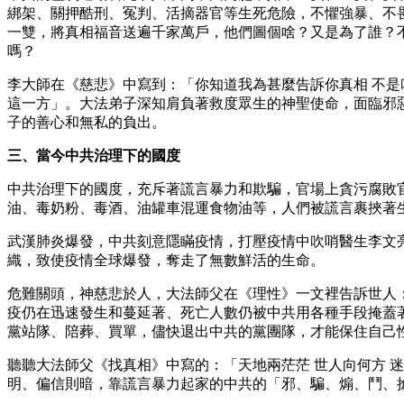
綁架、關押酷刑、冤判、活摘器官等生死危險，不懼強暴、不
一雙，將真相福音送遍千家萬戶，他們圖個啥？又是為了誰？
嗎？
李大師在《慈悲》中寫到：「你知道我為甚麼告訴你真相 不是
這一方」。大法弟子深知肩負著救度眾生的神聖使命，面臨邪
子的善心和無私的負出。
三、當今中共治理下的國度
中共治理下的國度，充斥著謊言暴力和欺騙，官場上貪污腐敗
油、毒奶粉、毒酒、油罐車混運食物油等，人們被謊言裹挾著
武漢肺炎爆發，中共刻意隱瞞疫情，打壓疫情中吹哨醫生李文
織，致使疫情全球爆發，奪走了無數鮮活的生命。
危難關頭，神慈悲於人，大法師父在《理性》一文裡告訴世人：
疫仍在迅速發生和蔓延著、死亡人數仍被中共用各種手段掩蓋
黨站隊、陪葬、買單，儘快退出中共的黨團隊，才能保住自己
聽聽大法師父《找真相》中寫的：「天地兩茫茫 世人向何方 迷
明、偏信則暗，靠謊言暴力起家的中共的「邪、騙、煽、鬥、