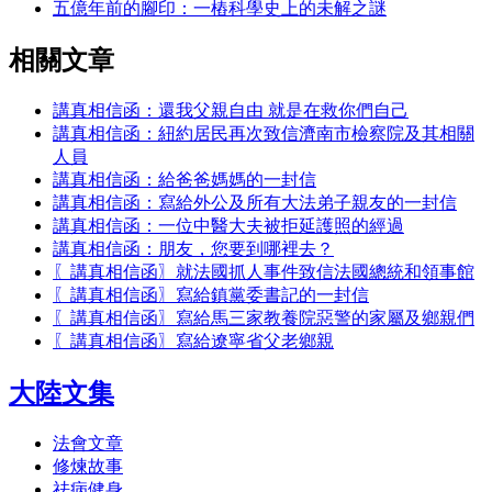
五億年前的腳印：一樁科學史上的未解之謎
相關文章
講真相信函：還我父親自由 就是在救你們自己
講真相信函：紐約居民再次致信濟南市檢察院及其相關
人員
講真相信函：給爸爸媽媽的一封信
講真相信函：寫給外公及所有大法弟子親友的一封信
講真相信函：一位中醫大夫被拒延護照的經過
講真相信函：朋友，您要到哪裡去？
〖講真相信函〗就法國抓人事件致信法國總統和領事館
〖講真相信函〗寫給鎮黨委書記的一封信
〖講真相信函〗寫給馬三家教養院惡警的家屬及鄉親們
〖講真相信函〗寫給遼寧省父老鄉親
大陸文集
法會文章
修煉故事
祛病健身