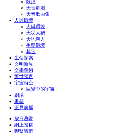
歌譜
天音劇場
天音歌曲集
人與環境
人與環境
天災人禍
天地與人
生態環境
其它
生命探索
文明新見
文學藝術
警世預言
宇宙時空
巨變中的宇宙
劇場
書籍
正見廣播
按日瀏覽
網上投稿
聯繫我們