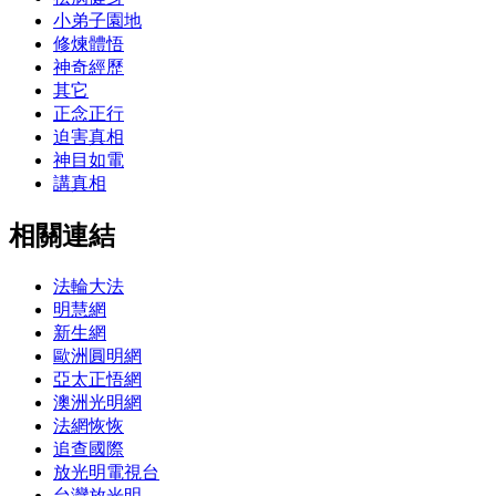
小弟子園地
修煉體悟
神奇經歷
其它
正念正行
迫害真相
神目如電
講真相
相關連結
法輪大法
明慧網
新生網
歐洲圓明網
亞太正悟網
澳洲光明網
法網恢恢
追查國際
放光明電視台
台灣放光明