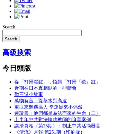
Search
Search
高級搜索
今日頭版
從「打掃浴缸」，悟到「打掃『欲』缸」
近期在日本真相點的一些體會
勸三退小故事
萬物有言：從草木到高遠
重症來襲遇高人 幸運從來不偶然
連環畫：他們都是為法而來的生命（二）
上半年中共對法輪功教師的迫害案例
講清真相（第35期）：制止中共活摘器官
《清流》月報 第251期（印刷版）