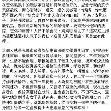
在悲傷氣氛中的殘缺家庭是如何熬過佳節的。思念母親的孩子
悲痛欲絕，撕心裂肺的一遍又一遍的哭喊著：“媽媽，你怎麼
還不回來啊！”惦念妻子的丈夫儘管心如刀絞，可為了安慰孩
子，還得強裝鎮定，偷偷的抹著眼淚。千家萬戶張燈結彩的喜
慶氣氛，辭舊迎新炮竹鳴放的熱鬧情景，更襯托出他家的淒
涼、悲傷和痛苦！人們不禁會問：媽媽哪裡去了？這家庭主婦
為甚麼逃避相夫教子的責任？這個人到底是誰？真是豈有此
理！
這個人就是赤峰市敖漢旗新惠鎮法輪功學員李淑文，她曾患有
多種重病，最嚴重的是股骨頭壞死、腰間盤脫出，常年癱瘓在
床，生活不能自理，最後她產生了輕生的念頭。後來修煉法輪
功後，嚴格按照真善忍的道德理念行事，孝敬長輩，和睦鄰
裡，與人為善，受人尊重。所有的重病都一掃而光，變得身輕
體健，容光煥發。但就是這樣一個好人，在二零一一年卻因堅
持修煉法輪功，冤判三年徒刑，因為長期被關押在敖漢看守所
不讓煉功，不但舊病復發，又新增了嚴重的婦科病，現在是全
身發白，處於高度貧血狀態，生命處於垂危。不但不放人，還
要把她送到呼市女子監獄迫害。奉勸公檢法司界的朋友們，趕
快伸出援助之手，讓她保外就醫，從而挽救一個垂危的生命，
身體力行者一定會獲得上天惠賜給您的吉祥幸福！