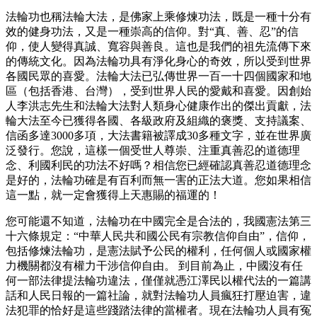
法輪功也稱法輪大法，是佛家上乘修煉功法，既是一種十分有
效的健身功法，又是一種崇高的信仰。對“真、善、忍”的信
仰，使人變得真誠、寬容與善良。這也是我們的祖先流傳下來
的傳統文化。因為法輪功具有淨化身心的奇效，所以受到世界
各國民眾的喜愛。法輪大法已弘傳世界一百一十四個國家和地
區（包括香港、台灣），受到世界人民的愛戴和喜愛。因創始
人李洪志先生和法輪大法對人類身心健康作出的傑出貢獻，法
輪大法至今已獲得各國、各級政府及組織的褒獎、支持議案、
信函多達3000多項，大法書籍被譯成30多種文字，並在世界廣
泛發行。您說，這樣一個受世人尊崇、注重真善忍的道德理
念、利國利民的功法不好嗎？相信您已經確認真善忍道德理念
是好的，法輪功確是有百利而無一害的正法大道。您如果相信
這一點，就一定會獲得上天惠賜的福運的！
您可能還不知道，法輪功在中國完全是合法的，我國憲法第三
十六條規定：“中華人民共和國公民有宗教信仰自由”，信仰，
包括修煉法輪功，是憲法賦予公民的權利，任何個人或國家權
力機關都沒有權力干涉信仰自由。 到目前為止，中國沒有任
何一部法律提法輪功違法，僅僅就憑江澤民以權代法的一篇講
話和人民日報的一篇社論，就對法輪功人員瘋狂打壓迫害，違
法犯罪的恰好是這些踐踏法律的當權者。現在法輪功人員有冤