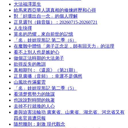
大法福澤眾生
給馬來西亞華人講真相的修煉經歷和心得
對「好壞出自一念」的個人理解
正見週刊（錄音版）：20260715-20260721
人生抉擇
莫名的恐懼，來自前世的記憶
「名」娃娃現形記 第二季（6）
在魔難中體悟「弟子正念足，師有回天力」的法理
看不上別人也是嫉妒心
做個正法時期的大法弟子
欲得反失的教訓
真相期刊：《還原》（第21期）
正見廣播（音頻）：幸運不是偶然
山風吹作滿窗雲
「名」娃娃現形記 第二季（5）
看清楚舊勢力的陰謀
也說說對時間的執著
去掉不行就換的人心
參與迫害法輪功 廣東省、山東省、湖北省、河北省又有
四名官員遭惡報
隨想幾則：刺激 現代觀念