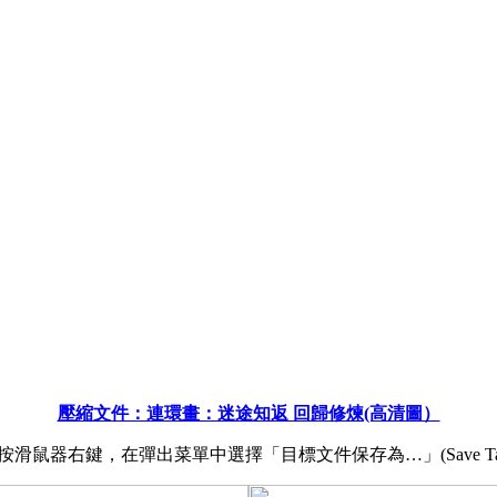
壓縮文件：連環畫：迷途知返 回歸修煉(高清圖）
滑鼠器右鍵，在彈出菜單中選擇「目標文件保存為…」(Save Target 