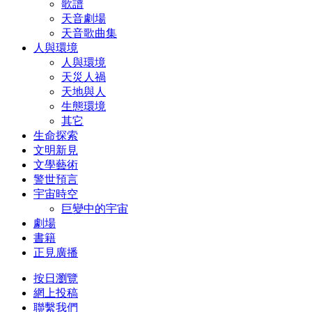
歌譜
天音劇場
天音歌曲集
人與環境
人與環境
天災人禍
天地與人
生態環境
其它
生命探索
文明新見
文學藝術
警世預言
宇宙時空
巨變中的宇宙
劇場
書籍
正見廣播
按日瀏覽
網上投稿
聯繫我們