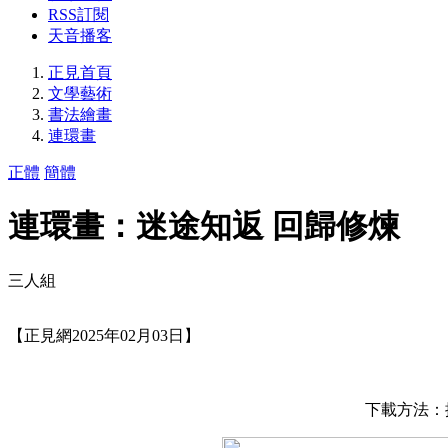
RSS訂閱
天音播客
正見首頁
文學藝術
書法繪畫
連環畫
正體
簡體
連環畫：迷途知返 回歸修煉
三人組
【正見網2025年02月03日】
下載方法：按