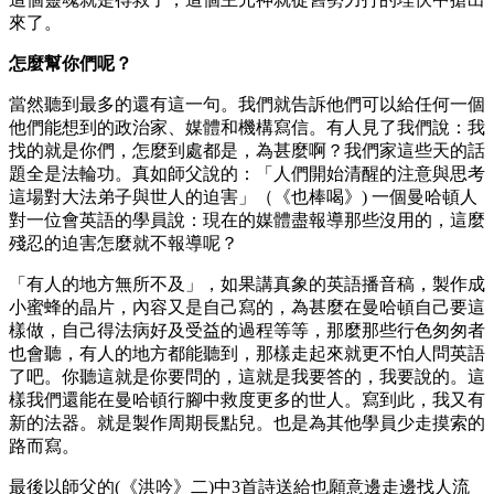
來了。
怎麼幫你們呢？
當然聽到最多的還有這一句。我們就告訴他們可以給任何一個
他們能想到的政治家、媒體和機構寫信。有人見了我們說：我
找的就是你們，怎麼到處都是，為甚麼啊？我們家這些天的話
題全是法輪功。真如師父說的：「人們開始清醒的注意與思考
這場對大法弟子與世人的迫害」（《也棒喝》) 一個曼哈頓人
對一位會英語的學員說：現在的媒體盡報導那些沒用的，這麼
殘忍的迫害怎麼就不報導呢？
「有人的地方無所不及」，如果講真象的英語播音稿，製作成
小蜜蜂的晶片，內容又是自己寫的，為甚麼在曼哈頓自己要這
樣做，自己得法病好及受益的過程等等，那麼那些行色匆匆者
也會聽，有人的地方都能聽到，那樣走起來就更不怕人問英語
了吧。你聽這就是你要問的，這就是我要答的，我要說的。這
樣我們還能在曼哈頓行腳中救度更多的世人。寫到此，我又有
新的法器。就是製作周期長點兒。也是為其他學員少走摸索的
路而寫。
最後以師父的(《洪吟》二)中3首詩送給也願意邊走邊找人流