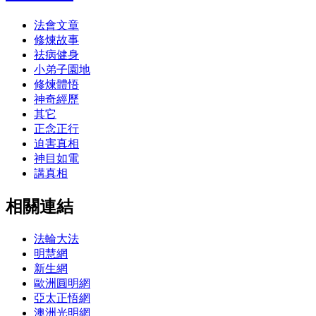
法會文章
修煉故事
祛病健身
小弟子園地
修煉體悟
神奇經歷
其它
正念正行
迫害真相
神目如電
講真相
相關連結
法輪大法
明慧網
新生網
歐洲圓明網
亞太正悟網
澳洲光明網