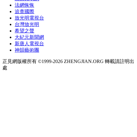
法網恢恢
追查國際
放光明電視台
台灣放光明
希望之聲
大紀元新聞網
新唐人電視台
神韻藝術團
正見網版權所有 ©1999-2026 ZHENGJIAN.ORG 轉載請註明出
處