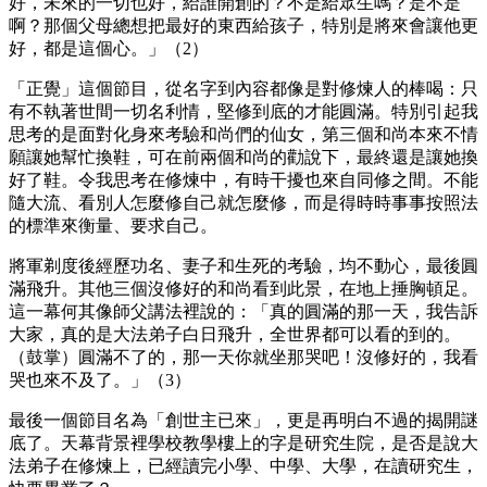
好，未來的一切也好，給誰開創的？不是給眾生嗎？是不是
啊？那個父母總想把最好的東西給孩子，特別是將來會讓他更
好，都是這個心。」（2）
「正覺」這個節目，從名字到內容都像是對修煉人的棒喝：只
有不執著世間一切名利情，堅修到底的才能圓滿。特別引起我
思考的是面對化身來考驗和尚們的仙女，第三個和尚本來不情
願讓她幫忙換鞋，可在前兩個和尚的勸說下，最終還是讓她換
好了鞋。令我思考在修煉中，有時干擾也來自同修之間。不能
隨大流、看別人怎麼修自己就怎麼修，而是得時時事事按照法
的標準來衡量、要求自己。
將軍剃度後經歷功名、妻子和生死的考驗，均不動心，最後圓
滿飛升。其他三個沒修好的和尚看到此景，在地上捶胸頓足。
這一幕何其像師父講法裡說的：「真的圓滿的那一天，我告訴
大家，真的是大法弟子白日飛升，全世界都可以看的到的。
（鼓掌）圓滿不了的，那一天你就坐那哭吧！沒修好的，我看
哭也來不及了。」（3）
最後一個節目名為「創世主已來」，更是再明白不過的揭開謎
底了。天幕背景裡學校教學樓上的字是研究生院，是否是說大
法弟子在修煉上，已經讀完小學、中學、大學，在讀研究生，