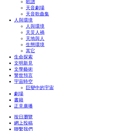
歌譜
天音劇場
天音歌曲集
人與環境
人與環境
天災人禍
天地與人
生態環境
其它
生命探索
文明新見
文學藝術
警世預言
宇宙時空
巨變中的宇宙
劇場
書籍
正見廣播
按日瀏覽
網上投稿
聯繫我們