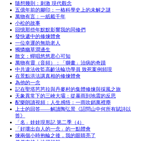
隨想幾則：刺激 現代觀念
五億年前的腳印：一樁科學史上的未解之謎
萬物有言：一紙載千年
小松的故事
回憶那些年默默影響我的同修們
發快遞中的修煉體會
一位幸運的無助老人
獨憐幽草澗邊生
散文：蟬唱悠悠君心可知
萬物有靈（音頻）：「獅畫」治病的奇蹟
中共違法收監高齡法輪功學員 致死案例頻現
在景點洪法講真相的修煉體會
為他的一念
記在聖塔芭芭拉與丹麥村的集體修煉與採風之旅
天象異常下的三峽大壩：從暴雨到地震的反思
配樂朗讀視頻：人生感悟：一雨吹銷萬裡塵
上士的回答——解讀陶弘景《詔問山中何所有賦詩以
答》
「名」娃娃現形記 第二季（4）
「好壞出自人的一念」的一點體會
煉兩個小時抱輪之後，我的眼睛亮了