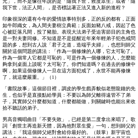
元」，而不是像往年說的是「隨我下世，救度眾生」或者「隨
我下世，法正人間」，是否標誌著正法又進入新的進程？
印象很深的還有今年的愛情故事特別多，正的反的都有，正面
如牛郎織女，為人間夫妻樹立典範；反面如豬八戒，因起了色
心被貶落凡間，投了豬胎。表現大法弟子受迫害節目的主角也
是一對夫妻同修。不知道是不是提醒近年來年輕弟子犯色戒問
題的多，想到古人說「君子之道，造端乎夫婦」，也想到師父
關於這個問題的講法：「作為一個修煉的人哪，它太可恥了。
作為一個常人它都是可恥的，可是作為一個修煉的人，怎麼能
夠拿到桌面上談呢？太可恥了。你們知道嗎？在過去的修煉中
啊，如果這個修煉人一旦在這方面犯戒了，永世不能再修煉
了，就這麼嚴重。」（1）
「書院故事」這個節目裡，調皮的學生戲弄貌似老態龍鐘的先
生，也似乎是直接點給學員：不要以為師父離得遠管不了弟
子，其實師父什麼都知道，什麼都能做，到關鍵時也能出來收
拾不聽話的弟子。
男高音獨唱曲目「不要失敗」，已經是第二度拿出來唱了。歌
詞「創世主再造新天體，因為他對眾生愛」一句，想到師父的
講法：「我這個師父絕對會給你最好的。（鼓掌）新宇宙也