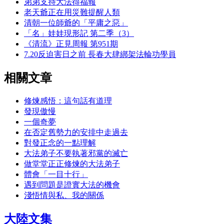
弟弟支持大法得福報
老天爺正在用災難提醒人類
清朝一位師爺的「平庸之惡」
「名」娃娃現形記 第二季（3）
《清流》正見周報 第951期
7.20反迫害日之前 長春大肆綁架法輪功學員
相關文章
修煉感悟：這句話有道理
發現傲慢
一個奇夢
在否定舊勢力的安排中走過去
對發正念的一點理解
大法弟子不要執著邪黨的滅亡
做堂堂正正修煉的大法弟子
體會「一目十行」
遇到問題是證實大法的機會
淺悟情與私、我的關係
大陸文集