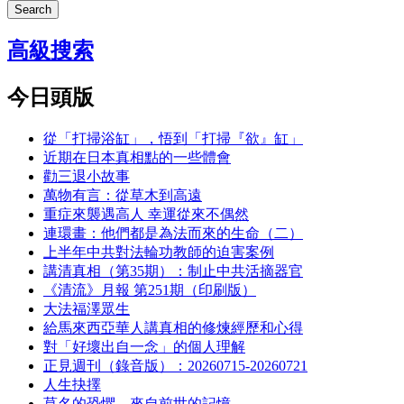
Search
高級搜索
今日頭版
從「打掃浴缸」，悟到「打掃『欲』缸」
近期在日本真相點的一些體會
勸三退小故事
萬物有言：從草木到高遠
重症來襲遇高人 幸運從來不偶然
連環畫：他們都是為法而來的生命（二）
上半年中共對法輪功教師的迫害案例
講清真相（第35期）：制止中共活摘器官
《清流》月報 第251期（印刷版）
大法福澤眾生
給馬來西亞華人講真相的修煉經歷和心得
對「好壞出自一念」的個人理解
正見週刊（錄音版）：20260715-20260721
人生抉擇
莫名的恐懼，來自前世的記憶