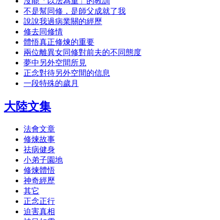
沒能「以法為重」的教訓
不是幫同修，是師父成就了我
說說我過病業關的經歷
修去同修情
體悟真正修煉的重要
兩位離異女同修對前夫的不同態度
夢中另外空間所見
正念對待另外空間的信息
一段特殊的歲月
大陸文集
法會文章
修煉故事
祛病健身
小弟子園地
修煉體悟
神奇經歷
其它
正念正行
迫害真相