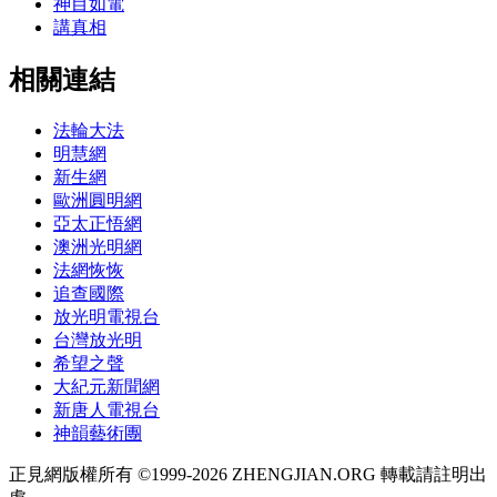
神目如電
講真相
相關連結
法輪大法
明慧網
新生網
歐洲圓明網
亞太正悟網
澳洲光明網
法網恢恢
追查國際
放光明電視台
台灣放光明
希望之聲
大紀元新聞網
新唐人電視台
神韻藝術團
正見網版權所有 ©1999-2026 ZHENGJIAN.ORG 轉載請註明出