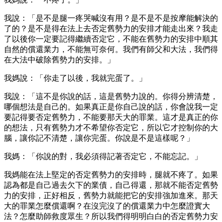
我說：「是不是腿一疼哭喊沒有用？是不是不是按摩能解決的
了的？是不是得在法上去否定舊勢力的安排才能走出來？我走
了以後你一定要記得繼續否定它，不能在舊勢力的安排中順其
自然的償還業力，不能無可奈何。我們有師父和大法，我們得
在大法中破除舊勢力的安排。」
我媽說：「你走了以後，我就完蛋了。」
我說：「這不是你說的話，這是舊勢力說的。你得分辨清楚，
哪個想法是自己的。如果真正是你自己說的話，你會說我一定
要記得要否定舊勢力，不能要那天大的罪業。這才是真正的你
的想法，只有舊勢力才不希望你否定它，所以它才控制你的大
腦，讓你記不清楚，讓你完蛋。你說是不是這樣呢？」
我媽：「你說的對，我必須得記著否定它，不能忘記。」
我媽能在法上堅定的否定舊勢力的安排時，腿就不疼了。如果
認為都是自己過去欠下的業債，自己得還，那就不能否定舊勢
力的安排，正好相反，舊勢力就能把它的安排強加進來。那天
大的罪業怎麼償還啊？在沒完沒了的償還業力中怎麼證實大
法？怎麼助師救度眾生？所以我們得明明白白的否定舊勢力安