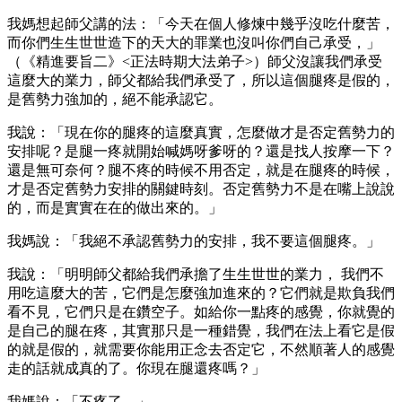
我媽想起師父講的法：「今天在個人修煉中幾乎沒吃什麼苦，
而你們生生世世造下的天大的罪業也沒叫你們自己承受，」
（《精進要旨二》<正法時期大法弟子>）師父沒讓我們承受
這麼大的業力，師父都給我們承受了，所以這個腿疼是假的，
是舊勢力強加的，絕不能承認它。
我說：「現在你的腿疼的這麼真實，怎麼做才是否定舊勢力的
安排呢？是腿一疼就開始喊媽呀爹呀的？還是找人按摩一下？
還是無可奈何？腿不疼的時候不用否定，就是在腿疼的時候，
才是否定舊勢力安排的關鍵時刻。否定舊勢力不是在嘴上說說
的，而是實實在在的做出來的。」
我媽說：「我絕不承認舊勢力的安排，我不要這個腿疼。」
我說：「明明師父都給我們承擔了生生世世的業力， 我們不
用吃這麼大的苦，它們是怎麼強加進來的？它們就是欺負我們
看不見，它們只是在鑽空子。如給你一點疼的感覺，你就覺的
是自己的腿在疼，其實那只是一種錯覺，我們在法上看它是假
的就是假的，就需要你能用正念去否定它，不然順著人的感覺
走的話就成真的了。你現在腿還疼嗎？」
我媽說：「不疼了。」