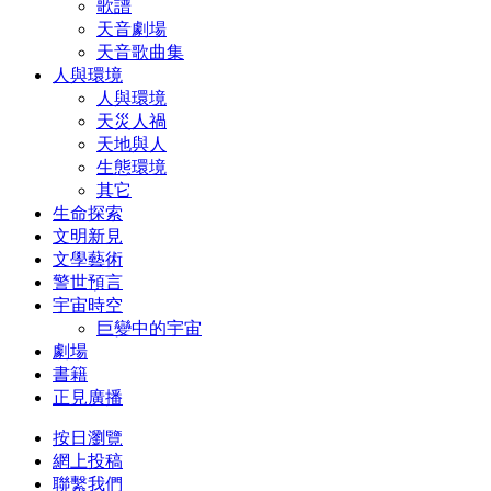
歌譜
天音劇場
天音歌曲集
人與環境
人與環境
天災人禍
天地與人
生態環境
其它
生命探索
文明新見
文學藝術
警世預言
宇宙時空
巨變中的宇宙
劇場
書籍
正見廣播
按日瀏覽
網上投稿
聯繫我們