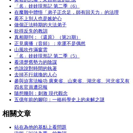
「名」娃娃現形記 第二季（6）
在魔難中體悟「弟子正念足，師有回天力」的法理
看不上別人也是嫉妒心
做個正法時期的大法弟子
欲得反失的教訓
真相期刊：《還原》（第21期）
正見廣播（音頻）：幸運不是偶然
山風吹作滿窗雲
「名」娃娃現形記 第二季（5）
看清楚舊勢力的陰謀
也說說對時間的執著
去掉不行就換的人心
參與迫害法輪功 廣東省、山東省、湖北省、河北省又有
四名官員遭惡報
隨想幾則：刺激 現代觀念
五億年前的腳印：一樁科學史上的未解之謎
相關文章
站在為他的基點上看問題