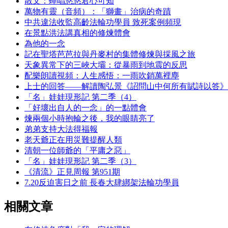
散文：蟬唱悠悠君心可知
萬物有靈（音頻）：「獅畫」治病的奇蹟
中共違法收監高齡法輪功學員 致死案例頻現
在景點洪法講真相的修煉體會
為他的一念
記在聖塔芭芭拉與丹麥村的集體修煉與採風之旅
天象異常下的三峽大壩：從暴雨到地震的反思
配樂朗讀視頻：人生感悟：一雨吹銷萬裡塵
上士的回答——解讀陶弘景《詔問山中何所有賦詩以答》
「名」娃娃現形記 第二季（4）
「好壞出自人的一念」的一點體會
煉兩個小時抱輪之後，我的眼睛亮了
弟弟支持大法得福報
老天爺正在用災難提醒人類
清朝一位師爺的「平庸之惡」
「名」娃娃現形記 第二季（3）
《清流》正見周報 第951期
7.20反迫害日之前 長春大肆綁架法輪功學員
相關文章