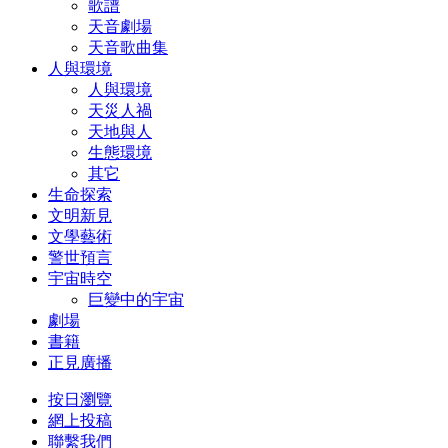
歌譜
天音劇場
天音歌曲集
人與環境
人與環境
天災人禍
天地與人
生態環境
其它
生命探索
文明新見
文學藝術
警世預言
宇宙時空
巨變中的宇宙
劇場
書籍
正見廣播
按日瀏覽
網上投稿
聯繫我們