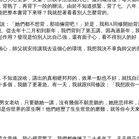
，背熟了，再背下一段的辦法。由於不知道抓緊，背了七、八年
能把整本書背下來呀？我就想著看看別人怎麼背的。
修說：「她們都不想背，那咱倆背吧！」於是，我和A同修開始背
憶。從去年十二月初到新年，我們背到了第五講。因為過新年，我
起作用？發現是怕別人比自己強，還有面子心，看不得別人的好
個心，師父就安排讓我去這個心的環境，我想我決不辜負師父的
，不知道說啥，講出的真相硬邦邦的，效果一點也不好，就找自
十多個，我聽了更著急。有一天，我就跟B同修說：「我想跟你一
論男女老幼，只要聽她一講，沒有幾個不願意聽的，她慈悲祥和
都是你世界的眾生啊！他們經歷了生生世世的磨難，就等你今天
流文章後，我心裡震驚了，我們都修煉了二十多年了，天天發正