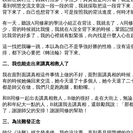
看到明慧交流文章說一段一段的背，我就採取把這一段背下來
背下來了，自己也想背下來，可是按照我的背法進度，何時才
有一天，聽說A同修家的學法小組正在背法，我就去了，A同
少，背的時候就比我慢，我就在A沒全背下來的時候，鞏固記
比我背的好多了，我的心裡就有點緊張，向內找是什麼人心在
這一找把我嚇一跳，本以為自己不是爭強好勝的性格，沒有這
排，都下決心要把《轉法輪》背下來。
二、我也能走出來講真相救人了
我在面對面講真相這件事情上做的不好，面對面講真相的時候
有的時候她倆回來交流，她今天退了十多個人，她今天退了二
都是師父在做，我們只是跑跑腿，動動嘴。」
和B同修一起出去講真相救人，B做的很好，走在大街上，無
的和年紀大一點的人，B就讓我去講真相，還鼓勵我說：「那
了，謝謝師父的安排！謝謝同修的幫助！
三、為法難發正念
師父《法難》經文發表後，我也沒注重，直到看見明慧網的交