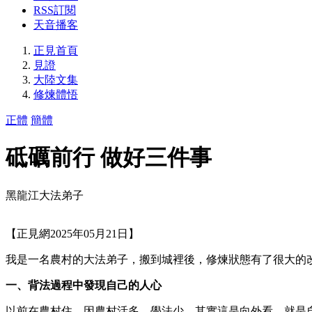
RSS訂閱
天音播客
正見首頁
見證
大陸文集
修煉體悟
正體
簡體
砥礪前行 做好三件事
黑龍江大法弟子
【正見網2025年05月21日】
我是一名農村的大法弟子，搬到城裡後，修煉狀態有了很大的
一、背法過程中發現自己的人心
以前在農村住，因農村活多，學法少，其實這是向外看，就是