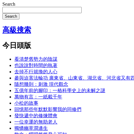
Search
Search
高級搜索
今日頭版
看清楚舊勢力的陰謀
也說說對時間的執著
去掉不行就換的人心
參與迫害法輪功 廣東省、山東省、湖北省、河北省又有
隨想幾則：刺激 現代觀念
五億年前的腳印：一樁科學史上的未解之謎
萬物有言：一紙載千年
小松的故事
回憶那些年默默影響我的同修們
發快遞中的修煉體會
一位幸運的無助老人
獨憐幽草澗邊生