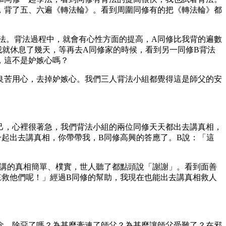
，背了五、六遍《轉法輪》。看到周圍同修有的把《轉法輪》都
法。背法過程中，就會有心性方面的提高，A同修比我背的遍數
就休息了幾天，等再去A同修家的時候，看到另一同修B背法
，這不是妒嫉心嗎？
良苦用心，去掉妒嫉心。我們三人背法小組都覺得這是師父的安
己，心裡很著急，我們背法小組的兩位同修天天都出去講真相，
起出去講真相，你帶帶我，B同修高興的答應了。B說：「這
，講的真相簡單、樸實，世人聽了都點頭說「謝謝」。看到面善
來救他們呢！」經過B同修的幫助，我現在也能出去講真相救人
念，除惡了嗎？為甚麼牽連了師父？為甚麼讓師父受難了？在邪