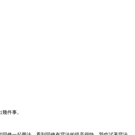
出幾件事。
和同修一起學法，看到同修有背法的提高很快，我也試著背法。