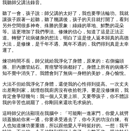
我聽師父講法錄音。
聽了一會，孩子說：師父講的太好了，我也要學法輪功。我就
讓孩子跟著一起聽，聽了幾講後，孩子的天目就打開了，看到
另外空間很多神奇、殊勝的景象：綠綠的草地、鮮艷的花朵
等。這更增加了我們學法、修煉的信心，知道了這是正法正
道。轉變了祛病健身的想法，明白了這是使人返本歸真的高德
大法，是修煉，是千年不遇、萬年不遇的，我們得到真是太幸
運了。
煉功時間不長，師父就給我淨化了身體，原來的：右側偏頭
痛、肝內膽管結石、胃痙攣等病都好了。身體上所有的病痛不
知不覺中消失了。我體會到了無病一身輕的美妙，身心愉悅。
大法不但給我淨化了身體，還使我的心性得到提高。一次丈夫
出差剛到家，就埋怨我廚房沒有收拾乾淨。要是沒修煉前，我
肯定會爭辯幾句：我一個人又要上班、又要帶孩子，你不體諒
我的辛苦也就罷了，你剛回來還吹毛求疵的。
這時師父的法顯現在我腦中：「可能剛一進家門，你愛人就劈
頭蓋臉給你來一通，你要承受過去了，你今天的功沒白煉。有
人也知道煉功要重德，所以跟他愛人平時挺好的。一想：我平