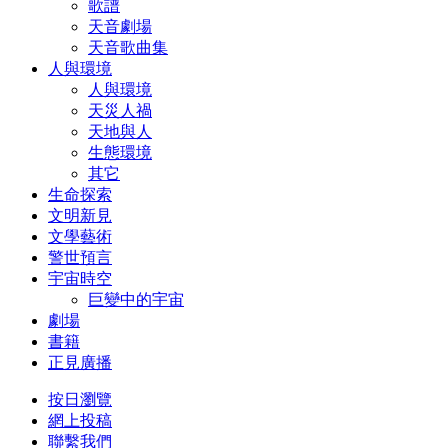
歌譜
天音劇場
天音歌曲集
人與環境
人與環境
天災人禍
天地與人
生態環境
其它
生命探索
文明新見
文學藝術
警世預言
宇宙時空
巨變中的宇宙
劇場
書籍
正見廣播
按日瀏覽
網上投稿
聯繫我們