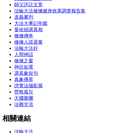
師父評註文章
法輪大法修煉健身效果調查報告集
道義審判
大法大事記年鑑
曼哈頓講真相
修煉傳奇
修煉人談退黨
法輪大法好
人間神話
修煉之窗
神目如電
講真象短句
真象傳單
證實法攝影展
營救孤兒
天國樂團
法難交流
相關連結
法輪大法