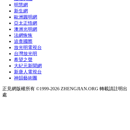
明慧網
新生網
歐洲圓明網
亞太正悟網
澳洲光明網
法網恢恢
追查國際
放光明電視台
台灣放光明
希望之聲
大紀元新聞網
新唐人電視台
神韻藝術團
正見網版權所有 ©1999-2026 ZHENGJIAN.ORG 轉載請註明出
處