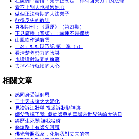
在魔難中體悟「弟子正念足，師有回天力」的法理
看不上別人也是嫉妒心
做個正法時期的大法弟子
欲得反失的教訓
真相期刊：《還原》（第21期）
正見廣播（音頻）：幸運不是偶然
山風吹作滿窗雲
「名」娃娃現形記 第二季（5）
看清楚舊勢力的陰謀
也說說對時間的執著
去掉不行就換的人心
相關文章
感同身受話師恩
二十天未睹之大變化
見證訴江壯舉 投遞訴狀顯神跡
師父選擇了我--獻給師尊的華誕暨世界法輪大法日
經歷生死關 讓我猛醒
修煉路上有師父呵護
佛光普照我家，化解我對丈夫的怨