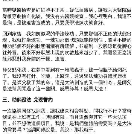
當時獄醫檢查是紅細胞不正常，疑似血液病，讓我去大醫院做
脊椎穿刺抽血化驗。我沒有去醫院檢查，我心裡明白，我這不
是病，是被迫害造成的，只要我學法煉功就會好。
回到家後，我如飢似渴的學法煉功，只要那個不正確的狀態出
現，我就打坐煉功。一煉功那個狀態就能控制住，隨著不斷的
煉功那個不好的狀態漸漸有所緩解，並感到一股股涼氣從腳心
往外冒。後來不好狀態出現的次數越來越少了。我還發正念清
除邪惡對我身體的干擾、迫害。
師父點化我，在夢中看到有一堆黑蟲子，被一個瓶子給燜死
了。我沒有打針、吃藥、上醫院，通過學法煉功身體就康復
了。是師父救了我的命，這是大法創造的又一個神奇，是師父
是法幫我闖過了這一難關。感恩師尊！感恩大法！
三、助師證法 兌現誓約
一次協調同修找到我，讓我建真相資料點。問我行不行？當時
我還在上班有工作，時間有限，而且還參與其它一些大法項
目，並不想做這個項目。我說：是我們整體的需要嗎？是大法
的需要嗎？協調同修說是。我說：那我就干。