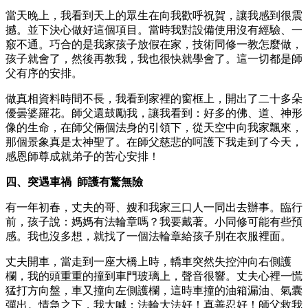
當天晚上，我看到天上的眾生在向我歡呼祝賀，讓我感到很震
撼。並下決心做好這個項目。當時我對設備使用沒有經驗、一
竅不通。巧合的是我家孩子放假在家，技術同修一教怎麼做，
孩子就會了，然後再教我，我也很快就學會了。這一切都是師
父有序的安排。
做真相資料時間不長，我看到家裡的窗框上，開出了二十多朵
優曇婆羅花。師父還鼓勵我，讓我看到：好多的佛、道、神形
像的生命，在師父倆個法身的引領下，從天空中向我家飄來，
那個景象真是太神聖了。在師父慈悲的呵護下我走到了今天，
感恩師尊成就弟子的苦心安排！
四、突遇車禍 師護有驚無險
有一年初春，丈夫的哥、嫂和我家三口人一同出去辦事。臨行
前，孩子說：媽媽有法輪章嗎？我要戴著。小同修可能有些預
感。我也沒多想，就找了一個法輪章給孩子別在衣服裡面。
丈夫開車，當走到一座大橋上時，轎車突然失控沖向右側護
欄，我的頭重重的撞到車門玻璃上，聲音很響。丈夫心裡一慌
猛打方向盤，車又撞向左側護欄，這時車撞的油箱漏油、氣囊
彈出。情急之下，我大喊：法輪大法好！真善忍好！師父救我