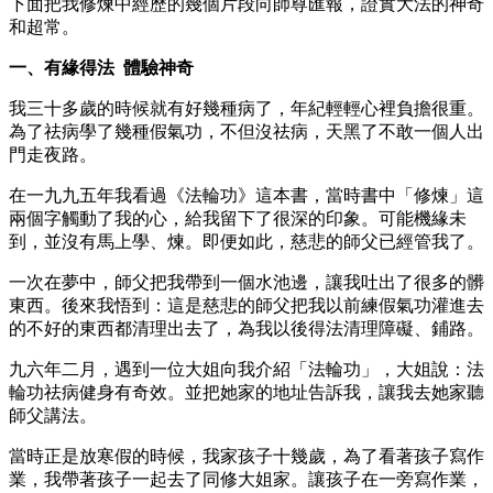
下面把我修煉中經歷的幾個片段向師尊匯報，證實大法的神奇
和超常。
一、有緣得法 體驗神奇
我三十多歲的時候就有好幾種病了，年紀輕輕心裡負擔很重。
為了祛病學了幾種假氣功，不但沒祛病，天黑了不敢一個人出
門走夜路。
在一九九五年我看過《法輪功》這本書，當時書中「修煉」這
兩個字觸動了我的心，給我留下了很深的印象。可能機緣未
到，並沒有馬上學、煉。即便如此，慈悲的師父已經管我了。
一次在夢中，師父把我帶到一個水池邊，讓我吐出了很多的髒
東西。後來我悟到：這是慈悲的師父把我以前練假氣功灌進去
的不好的東西都清理出去了，為我以後得法清理障礙、鋪路。
九六年二月，遇到一位大姐向我介紹「法輪功」，大姐說：法
輪功祛病健身有奇效。並把她家的地址告訴我，讓我去她家聽
師父講法。
當時正是放寒假的時候，我家孩子十幾歲，為了看著孩子寫作
業，我帶著孩子一起去了同修大姐家。讓孩子在一旁寫作業，