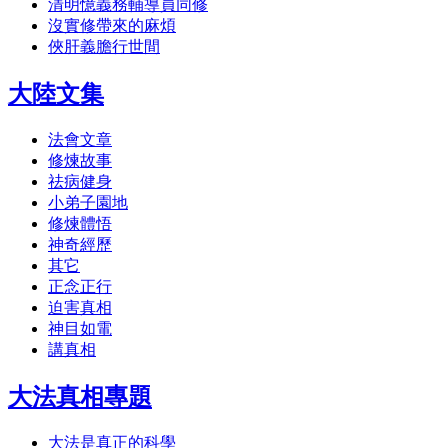
清明憶義務輔導員同修
沒實修帶來的麻煩
俠肝義膽行世間
大陸文集
法會文章
修煉故事
祛病健身
小弟子園地
修煉體悟
神奇經歷
其它
正念正行
迫害真相
神目如電
講真相
大法真相專題
大法是真正的科學