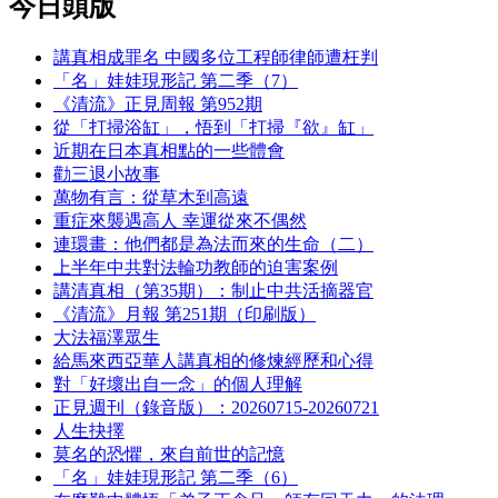
今日頭版
講真相成罪名 中國多位工程師律師遭枉判
「名」娃娃現形記 第二季（7）
《清流》正見周報 第952期
從「打掃浴缸」，悟到「打掃『欲』缸」
近期在日本真相點的一些體會
勸三退小故事
萬物有言：從草木到高遠
重症來襲遇高人 幸運從來不偶然
連環畫：他們都是為法而來的生命（二）
上半年中共對法輪功教師的迫害案例
講清真相（第35期）：制止中共活摘器官
《清流》月報 第251期（印刷版）
大法福澤眾生
給馬來西亞華人講真相的修煉經歷和心得
對「好壞出自一念」的個人理解
正見週刊（錄音版）：20260715-20260721
人生抉擇
莫名的恐懼，來自前世的記憶
「名」娃娃現形記 第二季（6）