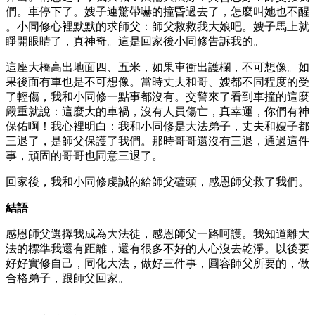
們。車停下了。嫂子連驚帶嚇的撞昏過去了，怎麼叫她也不醒
。小同修心裡默默的求師父：師父救救我大娘吧。嫂子馬上就
睜開眼睛了，真神奇。這是回家後小同修告訴我的。
這座大橋高出地面四、五米，如果車衝出護欄，不可想像。如
果後面有車也是不可想像。當時丈夫和哥、嫂都不同程度的受
了輕傷，我和小同修一點事都沒有。交警來了看到車撞的這麼
嚴重就說：這麼大的車禍，沒有人員傷亡，真幸運，你們有神
保佑啊！我心裡明白：我和小同修是大法弟子，丈夫和嫂子都
三退了，是師父保護了我們。那時哥哥還沒有三退，通過這件
事，頑固的哥哥也同意三退了。
回家後，我和小同修虔誠的給師父磕頭，感恩師父救了我們。
結語
感恩師父選擇我成為大法徒，感恩師父一路呵護。我知道離大
法的標準我還有距離，還有很多不好的人心沒去乾淨。以後要
好好實修自己，同化大法，做好三件事，圓容師父所要的，做
合格弟子，跟師父回家。