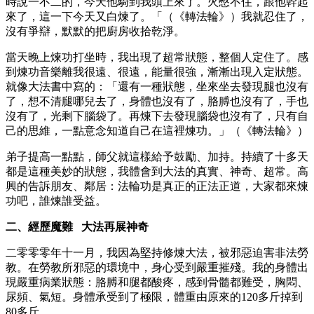
時說一不二的，今天他騎到我頭上來了。火憋不住，跟他幹起
來了，這一下今天又白煉了。「（《轉法輪》）我就忍住了，
沒有爭辯，默默的把廚房收拾乾淨。
當天晚上煉功打坐時，我出現了超常狀態，整個人定住了。感
到煉功音樂離我很遠、很遠，能量很強，漸漸出現入定狀態。
就像大法書中寫的：「還有一種狀態，坐來坐去發現腿也沒有
了，想不清腿哪兒去了，身體也沒有了，胳膊也沒有了，手也
沒有了，光剩下腦袋了。再煉下去發現腦袋也沒有了，只有自
己的思維，一點意念知道自己在這裡煉功。」（《轉法輪》）
弟子提高一點點，師父就這樣給予鼓勵、加持。持續了十多天
都是這種美妙的狀態，我體會到大法的真實、神奇、超常。高
興的告訴朋友、鄰居：法輪功是真正的正法正道，大家都來煉
功吧，誰煉誰受益。
二、經歷魔難 大法再展神奇
二零零零年十一月，我因為堅持修煉大法，被邪惡迫害非法勞
教。在勞教所邪惡的環境中，身心受到嚴重摧殘。我的身體出
現嚴重病業狀態：胳膊和腿都酸疼，感到骨髓都難受，胸悶、
尿頻、氣短。身體承受到了極限，體重由原來的120多斤掉到
80多斤。