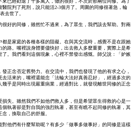
下來已經勸退了十多萬人，做的很好，不次於那兩位同修。為了
醫院判了死刑，說只能活2-3個月了。周圍的同修很著急，輪
間表去世了。
的很好的同修，雖然忙不過來，為了眾生，我們該去幫助。對兩
中都是家庭的各種各樣的阻礙。在與其交流時，感覺不是在跟她
力的路。嘴裡說身體要儘快好，出去救人多麼重要，實際上是希
世了。我們看到這個現象，心裡不禁發出感慨。師父說：「妒嫉
，發正念否定舊勢力。在交流中，我們也發現了他的有求之心，
死去活來的，嘴裡還能念「法輪大法好真善忍好」，經過多次的
人幾乎是同時出現嚴重病業，經過對比，就發現離世同修的正念
受損失。雖然我們不如他們救人多，但是希望眾生得救的心是一
這個執著卻是對自我的強烈執著，甚至有瞧不起同修的執著，其
正念，換取自己的舒服。
能對他們有什麼幫助呢？有多少「做事多做事好」的同修是這樣