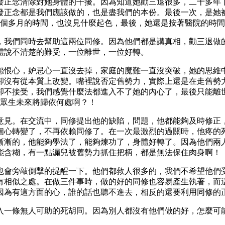
發正念清除對她身體的干擾。因為知道她勸三退很多，二十多年
正念都是我們應該做的，也是盡我們的本份。最後一次，是她被
2個多月的時間，也沒見什麼起色，最後，她還是按著醫院的時
，我們同時去幫助這兩位同修。因為他們都是講真相，勸三退做
體說不清楚的難受，一位離世，一位好轉。
，怨恨心，妒忌心一直沒去掉，家庭的魔難一直沒突破，她的思維
卻沒有從本質上改變。嘴裡說否定舊勢力，實際上還是在走舊勢
卻不接受，我們感覺什麼法都進入不了她的內心了，最後只能離
的眾生未來將歸依何處啊？！
意見。在交流中，同修提出他的缺陷，問題，他都能夠及時修正
個心轉變了，不再依賴同修了。在一次最激烈的過關時，他疼的
漸漸的，他能夠學法了，能夠煉功了，身體好轉了。因為他們兩
能含糊，有一點漏兒被舊勢力抓住把柄，都是無法保住肉身啊！
也會旁敲側擊的提醒一下。他們都救人很多的，我們不希望他們
有相似之處。在做三件事時，做的好的同修也容易產生執著，而
因為有這方面的心，誰的話也聽不進去，相反的還要利用同修的
入一條無人可助的死胡同。因為別人都沒有他們做的好，怎麼可