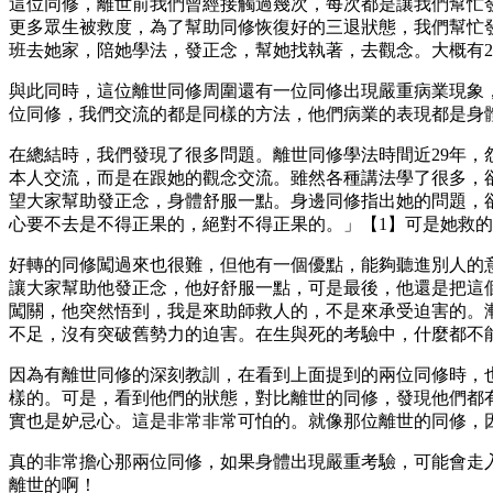
這位同修，離世前我們曾經接觸過幾次，每次都是讓我們幫忙
更多眾生被救度，為了幫助同修恢復好的三退狀態，我們幫忙發
班去她家，陪她學法，發正念，幫她找執著，去觀念。大概有
與此同時，這位離世同修周圍還有一位同修出現嚴重病業現象
位同修，我們交流的都是同樣的方法，他們病業的表現都是身
在總結時，我們發現了很多問題。離世同修學法時間近29年
本人交流，而是在跟她的觀念交流。雖然各種講法學了很多，
望大家幫助發正念，身體舒服一點。身邊同修指出她的問題，
心要不去是不得正果的，絕對不得正果的。」【1】可是她救
好轉的同修闖過來也很難，但他有一個優點，能夠聽進別人的
讓大家幫助他發正念，他好舒服一點，可是最後，他還是把這
闖關，他突然悟到，我是來助師救人的，不是來承受迫害的。
不足，沒有突破舊勢力的迫害。在生與死的考驗中，什麼都不
因為有離世同修的深刻教訓，在看到上面提到的兩位同修時，
樣的。可是，看到他們的狀態，對比離世的同修，發現他們都
實也是妒忌心。這是非常非常可怕的。就像那位離世的同修，
真的非常擔心那兩位同修，如果身體出現嚴重考驗，可能會走
離世的啊！