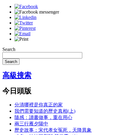
Search
Search
高級搜索
今日頭版
分清哪裡是你真正的家
我們需要知道的歷史真相(上)
隨感：讀書做事，重在用心
兩三行雁夕陽中
歷史故事：宋代孝女冤死，天降異象