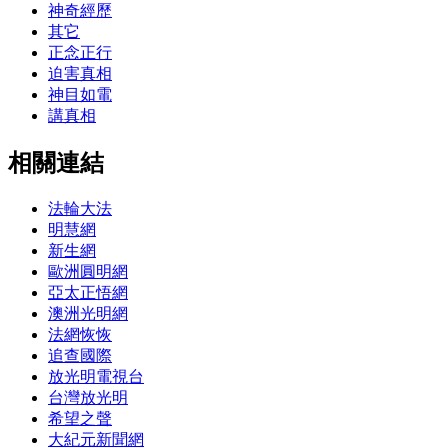
神奇經歷
其它
正念正行
迫害真相
神目如電
講真相
相關連結
法輪大法
明慧網
新生網
歐洲圓明網
亞太正悟網
澳洲光明網
法網恢恢
追查國際
放光明電視台
台灣放光明
希望之聲
大紀元新聞網