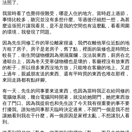
法照了。
我當時看了也覺得很難受，哪是人住的地方。當時趕上過節，
事情比較多，聽完並沒有多想什麼。等過後仔細想一想，為甚
麼這張照片讓我看見，是不是我的空間也有這麼亂，看看周圍
的環境，我發現了問題。
因為先生同修工作的單位離家很遠，我們在離他單位近點的地
方租了房子。房子是老房子，舊了點，裡面的裝修也是時間比
較長了，衛生間儲物櫃因為潮濕腐爛，沒法裝東西，廚房在北
邊晾台上，因為冬天受寒儲物櫃也是壞的，客廳裡沒有放東西
的柜子，所以很多東西沒地方放，只能堆在客廳的地上。又趕
上過年，親戚朋友送的東西、還有平時買的東西也堆在那裡，
來回走路都有點絆腳。
有一天，先生的同事要來送東西，也因為當時我正在給同修的
電腦做系統，幾台電腦同時開著，就沒給她開門，她把東西放
在了門口。因為我提前也和先生說了今天我有很重要的事不要
打擾我。誰知他同事那天臨時決定過來，不開門一個是我不想
讓她看到我在干什麼，再一個原因是家裡太亂，不想讓別人看
到。