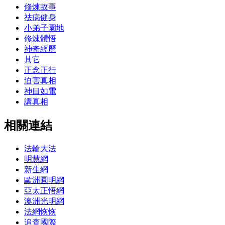
修煉故事
祛病健身
小弟子園地
修煉體悟
神奇經歷
其它
正念正行
迫害真相
神目如電
講真相
相關連結
法輪大法
明慧網
新生網
歐洲圓明網
亞太正悟網
澳洲光明網
法網恢恢
追查國際