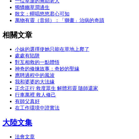
一位幸運的無助老人
獨憐幽草澗邊生
散文：蟬唱悠悠君心可知
萬物有靈（音頻）：「獅畫」治病的奇蹟
相關文章
小妹的選擇使她只能在草地上爬了
處處有陷阱
對互相救的一點體悟
神奇的修煉故事：奇妙的聖緣
應聘過程中的風波
我和婆婆的大法緣
正念正行 救度眾生 解體邪靈 隨師還家
行車萬裡 救人修己
有師父真好
在工作環境中證實法
大陸文集
法會文章