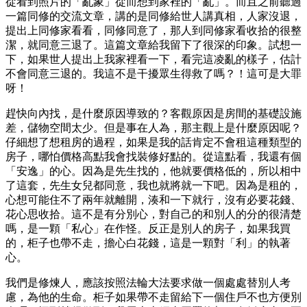
從看到照片的「亂象」從而想到家裡的「亂」。而且之前聽過
一篇同修的交流文章，講的是同修給世人講真相，人家沒退，
提出上同修家看看，同修同意了，那人到同修家看收拾的很整
潔，就同意三退了。這篇文章給我留下了很深的印象。試想一
下，如果世人提出上我家裡看一下，看完這凌亂的樣子，估計
不會同意三退的。我這不是干擾眾生得救了嗎？！這可是大罪
呀！
趕快向內找，是什麼原因導致的？客觀原因是房間的基礎設施
差，儲物空間太少。但是事在人為，那主觀上是什麼原因呢？
仔細想了想租房的過程，如果是我的話肯定不會租這種類型的
房子，哪怕價格高點我會找裝修好點的。從這點看，我還有個
「安逸」的心。因為是先生找的，他就要價格低的，所以相中
了這套，先生女兒都同意，我也就將就一下吧。因為是租的，
心想可能住不了兩年就離開，湊和一下就行，沒有必要花錢、
花心思收拾。這不是有分別心，對自己的和別人的分的很清楚
嗎，是一顆「私心」在作怪。反正是別人的房子，如果我買
的，柜子也帶不走，擔心白花錢，這是一顆對「利」的執著
心。
我們是修煉人，應該按照法輪大法要求做一個處處替別人考
慮，為他的生命。柜子如果帶不走留給下一個住戶不也方便別