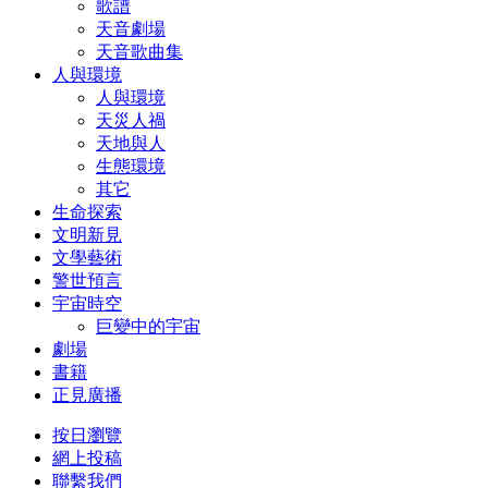
歌譜
天音劇場
天音歌曲集
人與環境
人與環境
天災人禍
天地與人
生態環境
其它
生命探索
文明新見
文學藝術
警世預言
宇宙時空
巨變中的宇宙
劇場
書籍
正見廣播
按日瀏覽
網上投稿
聯繫我們