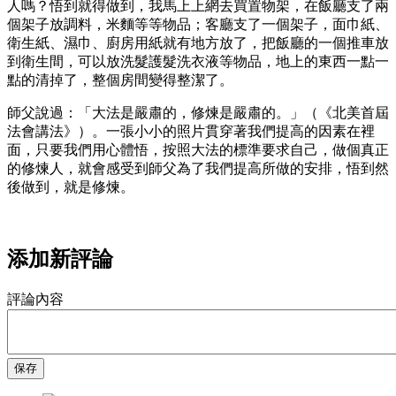
人嗎？悟到就得做到，我馬上上網去買置物架，在飯廳支了兩
個架子放調料，米麵等等物品；客廳支了一個架子，面巾紙、
衛生紙、濕巾、廚房用紙就有地方放了，把飯廳的一個推車放
到衛生間，可以放洗髮護髮洗衣液等物品，地上的東西一點一
點的清掉了，整個房間變得整潔了。
師父說過：「大法是嚴肅的，修煉是嚴肅的。」（《北美首屆
法會講法》）。一張小小的照片貫穿著我們提高的因素在裡
面，只要我們用心體悟，按照大法的標準要求自己，做個真正
的修煉人，就會感受到師父為了我們提高所做的安排，悟到然
後做到，就是修煉。
添加新評論
評論內容
保存