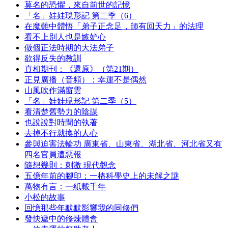
莫名的恐懼，來自前世的記憶
「名」娃娃現形記 第二季（6）
在魔難中體悟「弟子正念足，師有回天力」的法理
看不上別人也是嫉妒心
做個正法時期的大法弟子
欲得反失的教訓
真相期刊：《還原》（第21期）
正見廣播（音頻）：幸運不是偶然
山風吹作滿窗雲
「名」娃娃現形記 第二季（5）
看清楚舊勢力的陰謀
也說說對時間的執著
去掉不行就換的人心
參與迫害法輪功 廣東省、山東省、湖北省、河北省又有
四名官員遭惡報
隨想幾則：刺激 現代觀念
五億年前的腳印：一樁科學史上的未解之謎
萬物有言：一紙載千年
小松的故事
回憶那些年默默影響我的同修們
發快遞中的修煉體會