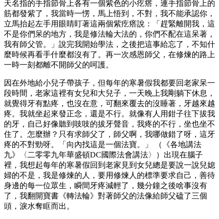
天名指的手指節骨上各有一個紫色的小疙瘩，連手指節骨上的
筋都發紫了，我當時一愣，馬上悟到，不對，我不能承認你，
立馬抬起左手用眼睛盯著這兩個紫疙瘩說：「趕緊離開我，這
不是你們呆的地方，我是修法輪大法的，你們不配在這呆著，
我有師父管。」說完我開始學法，之後把這事給忘了，不知什
麼時候再看手什麼都沒有了。再一次感恩師父，在修煉的路上
一時一刻都離不開師父的呵護。
因在外地給小兒子帶孩子，但每年的寒暑假我都要回老家呆一
段時間，老家這裡有女兒和大兒子，一天晚上我剛躺下休息，
就覺得牙有點疼，也沒在意，可翻來覆去的沒睡著，牙越來越
疼。我就坐起來發正念，還是不行。就像有人用鉗子往下拔我
的牙，自己好像聽到吱吱的拔牙聲音，我疼的不行，坐也坐不
住了。怎麼辦？只有求師父了，師父啊，我哪做錯了呀，這牙
疼的不對勁呀。「向內找這是一個法寶。」 （《各地講法
九》〈二零零九年華盛頓DC國際法會講法〉）出現在腦子
裡，我想起每年的寒暑假回到老家見到女兒總是要說一說兒媳
婦的不是，我是修煉的人，要用修煉人的標準要求自己，善待
身邊的每一位眾生，瞬間牙疼減輕了，幾分鐘之後啥事沒有
了，我翻開寶書《轉法輪》對著師父的法像給師父磕了三個
頭，淚水奪眶而出。