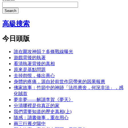
Search
高級搜索
今日頭版
誰在圍攻神韻？多條戰線曝光
遊戲背後的執著
看清執著背後的真相
原來是基點問題
去掉怨恨，修出善心
身體的疼痛，源自於前世作惡帶來的因果報應
佛家故事：竹節中的神跡「法尚應舍，何況非法」，感
化賊首
夢非夢——解讀李賀《夢天》
分清哪裡是你真正的家
我們需要知道的歷史真相(上)
隨感：讀書做事，重在用心
兩三行雁夕陽中