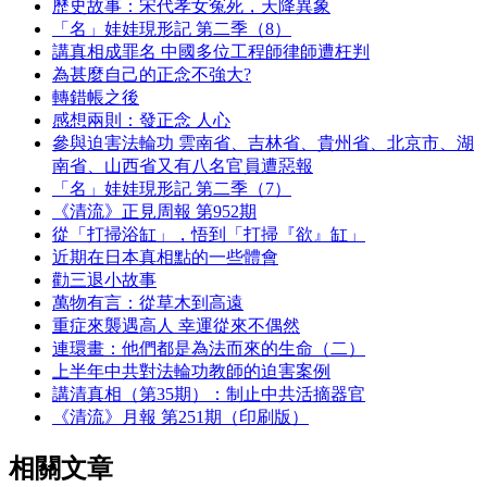
歷史故事：宋代孝女冤死，天降異象
「名」娃娃現形記 第二季（8）
講真相成罪名 中國多位工程師律師遭枉判
為甚麼自己的正念不強大?
轉錯帳之後
感想兩則：發正念 人心
參與迫害法輪功 雲南省、吉林省、貴州省、北京市、湖
南省、山西省又有八名官員遭惡報
「名」娃娃現形記 第二季（7）
《清流》正見周報 第952期
從「打掃浴缸」，悟到「打掃『欲』缸」
近期在日本真相點的一些體會
勸三退小故事
萬物有言：從草木到高遠
重症來襲遇高人 幸運從來不偶然
連環畫：他們都是為法而來的生命（二）
上半年中共對法輪功教師的迫害案例
講清真相（第35期）：制止中共活摘器官
《清流》月報 第251期（印刷版）
相關文章