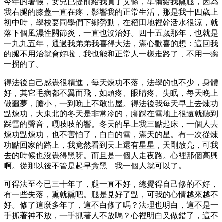
今年的暑假，女兒已提前給我買了艾條，準備給我熏腿，因為
我右腿的膝蓋一直在疼，影響我的正常生活，那是我十四歲上
初中時，學校要同學們下鄉勞動，在稻田地裡幹活水很涼，就
落下個風濕性關節炎，一直也沒治好。四十五歲那年，也就是
一九九五年，通過我弟弟我喜得大法，滿心歡喜的想：這回我
的腿不用治就會好啦，我也能和正常人一樣走路了，不用一瘸
一拐的了。
得法後自己感覺很精進，每天煉功不落，法學的也不少，身體
好，其它毛病都不翼而飛，如頭疼、眼睛疼、失眠，每天晚上
做噩夢，膽小，一到晚上不敢出屋。得法後我每天早上去煉功
點煉功，大東北的冬天是非常冷的，腳踩在雪地上很遠就聽到
踩雪的聲音，嘎吱吱的響。冬天的早上我三點起床，一個人去
煉功點煉功，也不害怕了，白白的雪，滿天的星。有一次從煉
功點回家的路上，我竟然看到天上還有星星，天剛放亮，可我
去的時候也沒覺得黑呀。而且是一個人走夜路。心裡那個高興
啊。從那以後不管是起早貪黑，我一個人就可以了。
可得法至今已三十年了，腿一直不好，總覺得自己修的不好，
有一些失落，熏就熏吧。腿是見好了點，可我的心情越來越不
好。修了這麼多年了，這不白修了嗎？法理也明白，這不是一
手抓著神不放，一手抓著人不放嗎？心裡明白又做錯了，這不