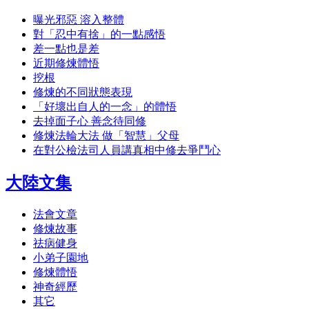
曝光邪惡 溶入整體
對「忍中有捨」的一點感悟
差一點也是差
近期修煉體悟
挖根
修煉的不同狀態表現
「好壞出自人的一念」的體悟
去掉面子心 善念待同修
修煉法輪大法 做「智慧」父母
在對公檢法司人員講真相中修去爭鬥心
大陸文集
法會文章
修煉故事
祛病健身
小弟子園地
修煉體悟
神奇經歷
其它