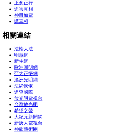
正念正行
迫害真相
神目如電
講真相
相關連結
法輪大法
明慧網
新生網
歐洲圓明網
亞太正悟網
澳洲光明網
法網恢恢
追查國際
放光明電視台
台灣放光明
希望之聲
大紀元新聞網
新唐人電視台
神韻藝術團