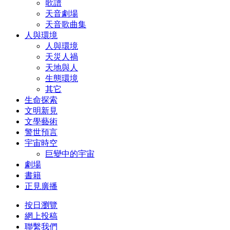
歌譜
天音劇場
天音歌曲集
人與環境
人與環境
天災人禍
天地與人
生態環境
其它
生命探索
文明新見
文學藝術
警世預言
宇宙時空
巨變中的宇宙
劇場
書籍
正見廣播
按日瀏覽
網上投稿
聯繫我們