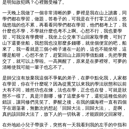
是明知故犯嗎？心裡難受極了。
一天晚上我做了一個非常清晰的夢，夢裡是我在山上讀書，同
學們都在學習，做題，答卷子的，可我是在干打零工的活，悠
哉悠哉的也不累，再看看同學們都在學習，他們都考上了，我
什麼也不學，不學就什麼也考不上啊。心想不行，我也要學
習，可我沒有學費呀，我坐上公交車下山回家取學費，可到了
山下還要坐船，我想我也沒那麼多錢哪，就坐個便宜的吧，船
來了，我一看就是三個小椅子連在一起的，這也不能坐呀，這
哪是船呀，心想不坐了，趕緊回山上跟同學借點錢，先把學費
交了，就可以上學啦。一高興醒了，原來是在夢裡呀。可夢的
清晰使我可能一輩子也忘不了。
是師父沒有放棄我這個不爭氣的弟子，在夢中點化我，人家都
在學習，你在干什麼呢？因為從熏艾以來我的學法狀態和以前
大有不同，雖然功也在煉，法也在學，正念也在發，可就是狀
態不一樣了。真是汗顏哪，修了這麼多年了，還犯這種低俗的
錯誤，讓同修們見笑了。夢醒之後，在我的腦海裡一直有四個
字在迴蕩著，無數次的想起「回歸大法，回歸大法」。是啊，
真的該回歸大法了，放下人的一切執著，才能跟師父回家呀。
在外地給小兒子帶孩子，突然有一天我看到我的左手的中指和