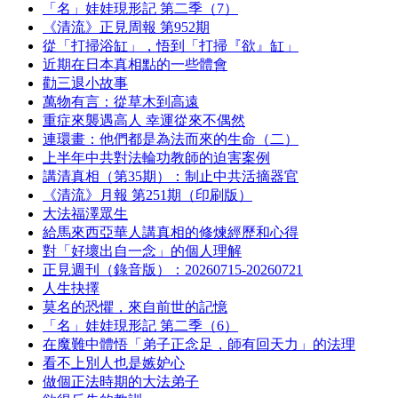
「名」娃娃現形記 第二季（7）
《清流》正見周報 第952期
從「打掃浴缸」，悟到「打掃『欲』缸」
近期在日本真相點的一些體會
勸三退小故事
萬物有言：從草木到高遠
重症來襲遇高人 幸運從來不偶然
連環畫：他們都是為法而來的生命（二）
上半年中共對法輪功教師的迫害案例
講清真相（第35期）：制止中共活摘器官
《清流》月報 第251期（印刷版）
大法福澤眾生
給馬來西亞華人講真相的修煉經歷和心得
對「好壞出自一念」的個人理解
正見週刊（錄音版）：20260715-20260721
人生抉擇
莫名的恐懼，來自前世的記憶
「名」娃娃現形記 第二季（6）
在魔難中體悟「弟子正念足，師有回天力」的法理
看不上別人也是嫉妒心
做個正法時期的大法弟子