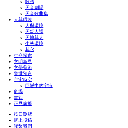
歌譜
天音劇場
天音歌曲集
人與環境
人與環境
天災人禍
天地與人
生態環境
其它
生命探索
文明新見
文學藝術
警世預言
宇宙時空
巨變中的宇宙
劇場
書籍
正見廣播
按日瀏覽
網上投稿
聯繫我們