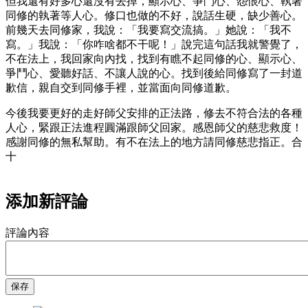
但我還有好多心還沒有去掉，顯示心、爭鬥心、怨恨心、執著
同修的執著等人心。修口也做的不好，說話生硬，缺少善心。
前幾天去同修家，我說：「我要寫交流搞。」她說：「我不
寫。」我說：「你咋啥都不干呢！」說完這句話我就警覺了，
不在法上，我回家向內找，找到有瞧不起同修的心、顯示心、
爭鬥心、愛聽好話、不讓人說的心。找到後給同修寫了一封道
歉信，親自交到同修手裡，並當面向同修道歉。
今後我要更好的走好師父安排的正法路，修去不符合法的各種
人心，緊跟正法進程圓滿跟師父回家。感恩師父的慈悲救度！
感謝同修的無私幫助。有不在法上的地方請同修慈悲指正。合
十
添加新評論
評論內容
保存