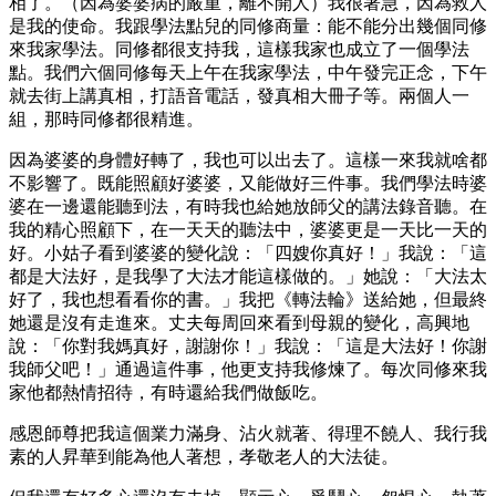
相了。（因為婆婆病的嚴重，離不開人）我很著急，因為救人
是我的使命。我跟學法點兒的同修商量：能不能分出幾個同修
來我家學法。同修都很支持我，這樣我家也成立了一個學法
點。我們六個同修每天上午在我家學法，中午發完正念，下午
就去街上講真相，打語音電話，發真相大冊子等。兩個人一
組，那時同修都很精進。
因為婆婆的身體好轉了，我也可以出去了。這樣一來我就啥都
不影響了。既能照顧好婆婆，又能做好三件事。我們學法時婆
婆在一邊還能聽到法，有時我也給她放師父的講法錄音聽。在
我的精心照顧下，在一天天的聽法中，婆婆更是一天比一天的
好。小姑子看到婆婆的變化說：「四嫂你真好！」我說：「這
都是大法好，是我學了大法才能這樣做的。」她說：「大法太
好了，我也想看看你的書。」我把《轉法輪》送給她，但最終
她還是沒有走進來。丈夫每周回來看到母親的變化，高興地
說：「你對我媽真好，謝謝你！」我說：「這是大法好！你謝
我師父吧！」通過這件事，他更支持我修煉了。每次同修來我
家他都熱情招待，有時還給我們做飯吃。
感恩師尊把我這個業力滿身、沾火就著、得理不饒人、我行我
素的人昇華到能為他人著想，孝敬老人的大法徒。