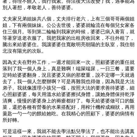
著，得理不饒人，我行我素。得法後大法改變了我，遇事能為
別人著想，孝敬老人，善待婆婆。
丈夫家兄弟姐妹共八個，丈夫排行老六，上有三個哥哥兩個姐
姐，下有兩個妹妹。公公去世後，婆婆就輪流在每個兒女家各
住三個月。等到第二輪輪到我家的時候，婆婆已病入膏肓，就
等著穿送老衣服了。我把我家的出租房收回來，不往外租了，
騰出來給婆婆住。我讓婆婆住寬敞明亮朝陽的主臥室，我住朝
北沒有陽光的次臥。
因為丈夫在野外工作，一週才能回來一次，照顧婆婆的重任就
落到了我一個人身上，真是難啊！端屎端尿，一日三餐，還要
定時給婆婆翻身，況且婆婆又病的那麼重，說不定哪一天就過
去了，我一個人怎麼辦啊？可是再難我也得做，因為我是大法
弟子。我就像護理小孩兒一樣，按照大法的要求善待婆婆，細
心照顧婆婆，每天用溫水給婆婆擦拭身體，讓她身體保持乾淨
清爽，慢慢的婆婆身上的褥瘡都好了。每天給婆婆做可口的飯
菜，還把各種有營養的水果搭配好，用榨汁機榨成糊狀，再用
羹匙一勺一勺的餵給她吃。在我精心的照顧下，婆婆的病情有
所好轉。
可是這樣一來，我就不能去學法點兒學法了，也不能出去講真