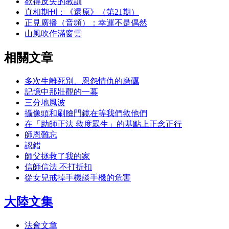
欲得反失的教訓
真相期刊：《還原》（第21期）
正見廣播（音頻）：幸運不是偶然
山風吹作滿窗雲
相關文章
多次生離死別、恩怨情仇的磨礪
記憶中那壯觀的一幕
三分地風波
攝像頭和刷臉門鏡在等我們救他們
在「助師正法 救度眾生」的基點上正念正行
師恩難忘
認錯
師父拯救了我的家
信師信法 不打折扣
從女兒戒掉手機談手機的危害
大陸文集
法會文章