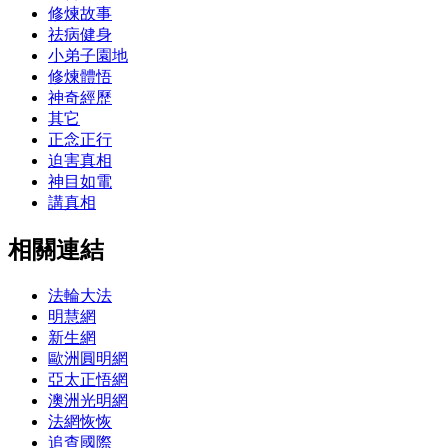
修煉故事
祛病健身
小弟子園地
修煉體悟
神奇經歷
其它
正念正行
迫害真相
神目如電
講真相
相關連結
法輪大法
明慧網
新生網
歐洲圓明網
亞太正悟網
澳洲光明網
法網恢恢
追查國際