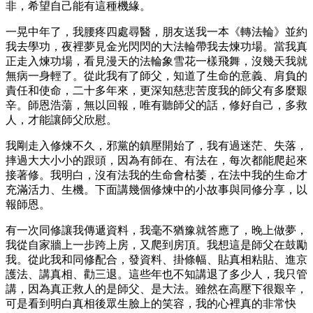
非，希望自己能有這種機緣。
一晃中年了，我腰疼四處尋醫，朋友送我一本《轉法輪》並約
我去學功，夜裡夢見金光閃閃的大法輪帶我去煉功場。當我真
正走入煉功場，看見漫天的法輪象雪花一樣飛舞，沒幾天我就
無病一身輕了。從此我有了師父，知道了生命的意義、肩負的
責任和使命，二十多年來，更深知慈悲苦度我的師父有多麼艱
辛。師恩浩蕩，無以回報，唯有聽師父的話，修好自己，多救
人，才能讓師父欣慰。
我剛走入修煉不久，邪黨的鎮壓開始了，我有過迷茫、失落，
摔過大大小小的跟頭，因為有師在、有法在，每次都能爬起來
接著修。我明白，沒有法我的生命會枯萎，在法中我的生命才
充滿活力、生機。下面講幾個修煉中的小故事與同修分享，以
報師恩。
有一次同修讓我傳遞資料，我毫不猶豫就答應了，晚上做夢，
我從自家牆上一步跨上房，又爬到房頂。我想這是師父在鼓勵
我。從此我和同修配合，發資料、掛條幅、貼真相粘貼、進京
護法、講真相、勸三退。這些年也不知講退了多少人，我只管
講，因為真正救人的是師父、是大法。雖然在高壓下很艱辛，
可是看到明白真相後眾生臉上的笑容，我的心裡真的非常快