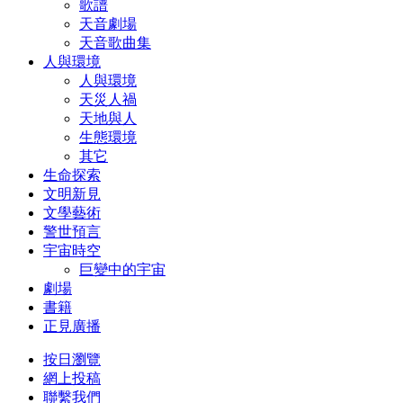
歌譜
天音劇場
天音歌曲集
人與環境
人與環境
天災人禍
天地與人
生態環境
其它
生命探索
文明新見
文學藝術
警世預言
宇宙時空
巨變中的宇宙
劇場
書籍
正見廣播
按日瀏覽
網上投稿
聯繫我們