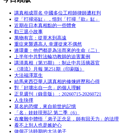
講真相成罪名 中國多位工程師律師遭枉判
從「打掃浴缸」，悟到「打掃『欲』缸」
近期在日本真相點的一些體會
勸三退小故事
萬物有言：從草木到高遠
重症來襲遇高人 幸運從來不偶然
連環畫：他們都是為法而來的生命（二）
上半年中共對法輪功教師的迫害案例
講清真相（第35期）：制止中共活摘器官
《清流》月報 第251期（印刷版）
大法福澤眾生
給馬來西亞華人講真相的修煉經歷和心得
對「好壞出自一念」的個人理解
正見週刊（錄音版）：20260715-20260721
人生抉擇
莫名的恐懼，來自前世的記憶
「名」娃娃現形記 第二季（6）
在魔難中體悟「弟子正念足，師有回天力」的法理
看不上別人也是嫉妒心
做個正法時期的大法弟子