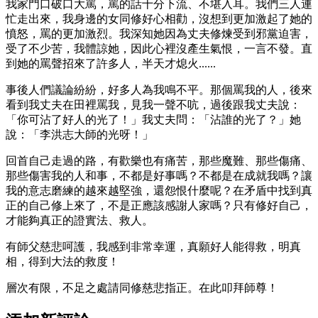
我家門口破口大罵，罵的話十分下流、不堪入耳。我們三人連
忙走出來，我身邊的女同修好心相勸，沒想到更加激起了她的
憤怒，罵的更加激烈。我深知她因為丈夫修煉受到邪黨迫害，
受了不少苦，我體諒她，因此心裡沒產生氣恨，一言不發。直
到她的罵聲招來了許多人，半天才熄火......
事後人們議論紛紛，好多人為我鳴不平。那個罵我的人，後來
看到我丈夫在田裡罵我，見我一聲不吭，過後跟我丈夫說：
「你可沾了好人的光了！」我丈夫問：「沾誰的光了？」她
說：「李洪志大師的光呀！」
回首自己走過的路，有歡樂也有痛苦，那些魔難、那些傷痛、
那些傷害我的人和事，不都是好事嗎？不都是在成就我嗎？讓
我的意志磨練的越來越堅強，還怨恨什麼呢？在矛盾中找到真
正的自己修上來了，不是正應該感謝人家嗎？只有修好自己，
才能夠真正的證實法、救人。
有師父慈悲呵護，我感到非常幸運，真願好人能得救，明真
相，得到大法的救度！
層次有限，不足之處請同修慈悲指正。在此叩拜師尊！