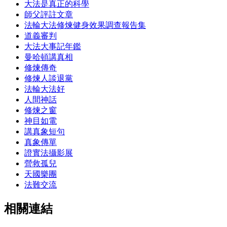
大法是真正的科學
師父評註文章
法輪大法修煉健身效果調查報告集
道義審判
大法大事記年鑑
曼哈頓講真相
修煉傳奇
修煉人談退黨
法輪大法好
人間神話
修煉之窗
神目如電
講真象短句
真象傳單
證實法攝影展
營救孤兒
天國樂團
法難交流
相關連結