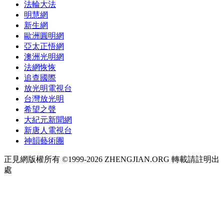
法輪大法
明慧網
新生網
歐洲圓明網
亞太正悟網
澳洲光明網
法網恢恢
追查國際
放光明電視台
台灣放光明
希望之聲
大紀元新聞網
新唐人電視台
神韻藝術團
正見網版權所有 ©1999-2026 ZHENGJIAN.ORG 轉載請註明出
處