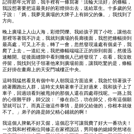
記得那年元宵節，我手裡有一條寫著「法輪大法好」的條幅，
我設想著要把這最美好的彩燈掛出去，送給眾生。十多歲的兒
子說：「媽，我夢見廣場的大牌子上有師父的像。」我找到了
方向。
晚上廣場上人山人海，彩燈閃爍。我給孩子買了小吃，讓他在
那裡等著我不許走，我就到廣場的長廊後面，我想把條幅掛到
最高處，可又上不去，轉了一會，忽然發現遠處有個桌子，我
爬了上去，一道紅光，我把條幅端端正正的掛到前面，然後迅
速離開。從後面縫隙中看到幾個人已經發現了，在看，我沒敢
停留，我找到兒子領著他來到廣場前面，讓我吃驚的是，條幅
正好掛在畫廊上的天安門城樓正中央。
這時我猛然看見有個中年人朝我這方面追來，我急忙領著孩子
繞著圈跑出人群，這時丈夫騎著車子正好過來，我和孩子上了
車子，回過頭看到被甩掉的那個人還在四處尋找呢。一路上我
的心很難平靜，師父說：「修在自己，功在師父，你有這個願
望就可以了。而真正做這件事情，是師父給做的，你根本就做
不了。」弟子的路是師父精心鋪就的啊！
我這個人脾氣不好又倔，這個忍字可讓我費了好大一番功夫！
一次我和村裡兩位同修正在家裡說話，男同修的媳婦突然堵在