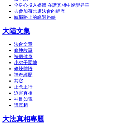
全身心投入媒體 在講真相中蛻變昇華
去參加荷比盧法會的經歷
轉職路上的峰迴路轉
大陸文集
法會文章
修煉故事
祛病健身
小弟子園地
修煉體悟
神奇經歷
其它
正念正行
迫害真相
神目如電
講真相
大法真相專題