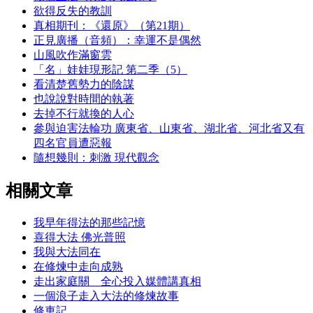
欲得反失的教訓
真相期刊：《還原》（第21期）
正見廣播（音頻）：幸運不是偶然
山風吹作滿窗雲
「名」娃娃現形記 第二季（5）
看清楚舊勢力的陰謀
也說說對時間的執著
去掉不行就換的人心
參與迫害法輪功 廣東省、山東省、湖北省、河北省又有
四名官員遭惡報
隨想幾則：刺激 現代觀念
相關文章
我早年得法的那些記憶
喜得大法 佛光普照
我與大法同在
在修煉中走向成熟
走出家庭關 全心投入媒體講真相
一個浪子走入大法的修煉故事
修車記