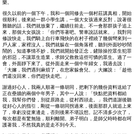
樂。
很久以前的一個下午，我和一個同修去一個村莊講真相，開始
很順利，後來給一群小學生講，一個大女孩過來反對，說著很
難聽的話，我們就放棄了，繼續往前走。不一會那群孩子追上
來，那個大女孩說：「你們等著吧。警車說話就來。」我對同
修說快走，我們騎上自行車飛快的在村子裡繞了幾個彎來到一
戶人家，家裡沒人，我們就躲在一個角落裡，聽到外面吵吵鬧
鬧的，知道事情不妙，我們就開始發正念，鏟除操控眾生犯罪
的邪惡，不讓眾生造業，求師父救救這些可憐的眾生。過了一
會，外面靜下來了。從外面走來一個中年婦女，我過去說：
「大嬸，我們遇到麻煩了，在您家躲會兒。」大嬸說：「趁他
們還沒回來，你們趕快走吧。」
謝過好心人，我兩人順著一條胡同，把剩下的幾份資料送給了
正在壘牆的兩個中年男子，其中一人說：「快點把資料都給
我，我幫你們發，別從原路走，從村西頭走。」我們道謝後聽
從好心人的指引，剛從一條胡同拐過來，後面那群人就追上來
了，幸虧沒從東邊走，否則後果不堪設想。記不清多少次了，
每次都是有驚無險，順利離開。弟子明白，是師父時時都在呵
護著我，不然我真的是走不到今天。