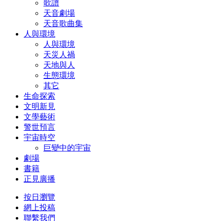
歌譜
天音劇場
天音歌曲集
人與環境
人與環境
天災人禍
天地與人
生態環境
其它
生命探索
文明新見
文學藝術
警世預言
宇宙時空
巨變中的宇宙
劇場
書籍
正見廣播
按日瀏覽
網上投稿
聯繫我們