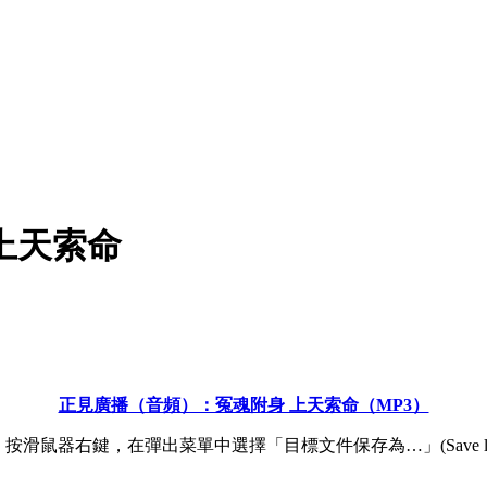
上天索命
正見廣播（音頻）：冤魂附身 上天索命（MP3）
滑鼠器右鍵，在彈出菜單中選擇「目標文件保存為…」(Save link 