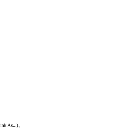
As...)。