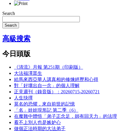
Search
Search
高級搜索
今日頭版
《清流》月報 第251期（印刷版）
大法福澤眾生
給馬來西亞華人講真相的修煉經歷和心得
對「好壞出自一念」的個人理解
正見週刊（錄音版）：20260715-20260721
人生抉擇
莫名的恐懼，來自前世的記憶
「名」娃娃現形記 第二季（6）
在魔難中體悟「弟子正念足，師有回天力」的法理
看不上別人也是嫉妒心
做個正法時期的大法弟子