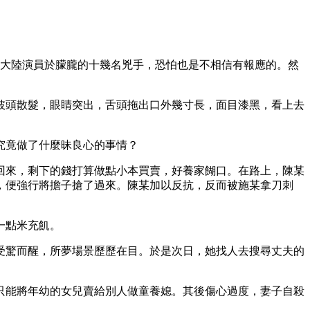
死大陸演員於朦朧的十幾名兇手，恐怕也是不相信有報應的。然
披頭散髮，眼睛突出，舌頭拖出口外幾寸長，面目漆黑，看上去
究竟做了什麼昧良心的事情？
回來，剩下的錢打算做點小本買賣，好養家餬口。在路上，陳某
，便強行將擔子搶了過來。陳某加以反抗，反而被施某拿刀刺
一點米充飢。
受驚而醒，所夢場景歷歷在目。於是次日，她找人去搜尋丈夫的
只能將年幼的女兒賣給別人做童養媳。其後傷心過度，妻子自殺