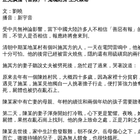
文：劉曉
播音：新宇音
受中共無神論影響，當下中國大陸許多人不相信「善惡有報」
而，不管人是否相信，報應終將會來到。
清朝中期某地某村有個叫施其方的人，一天在電閃雷鳴中，他
十分可怕。他的後背已經被雷火燒焦，隱約還有用硫磺寫的兩
施其方的妻子聽說丈夫被劈死後，急忙趕了過來，哭著說道：
原來去年有一個陳姓村民，大概四十多歲，因為家裡十分貧窮
遇見了施某，施某見他獨自一人挑著擔子行走，便打算強力搶
死，屍體也被扔在亂石上。
陳某家中有亡妻的母親、年輕的續弦和兩個年幼的孩子需要贍
第二天，陳某的妻子渾身開始打冷戰，心下更是驚懼。夜晚，
屍體，果然在亂石崗上找到。他的身上致命之處，正是刀刺之
陳某去世後，家中生計愈發艱難，朝不保夕。岳母傷心之下，
而亡，嗷嗷待哺的兒子，因為無人餵食，也很快餓死。