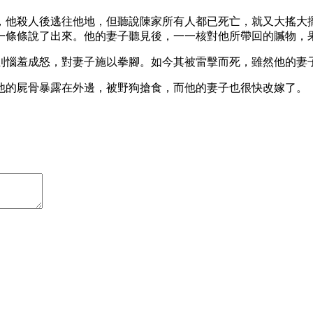
，他殺人後逃往他地，但聽說陳家所有人都已死亡，就又大搖大
一條條說了出來。他的妻子聽見後，一一核對他所帶回的贓物，
則惱羞成怒，對妻子施以拳腳。如今其被雷擊而死，雖然他的妻
他的屍骨暴露在外邊，被野狗搶食，而他的妻子也很快改嫁了。