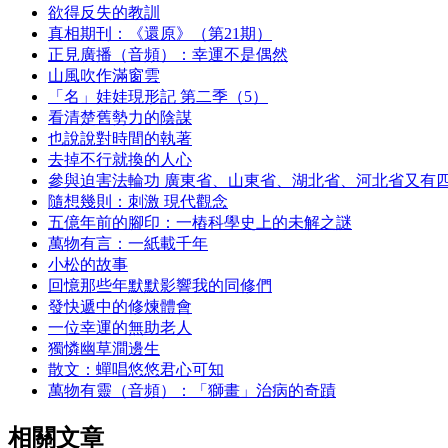
欲得反失的教訓
真相期刊：《還原》（第21期）
正見廣播（音頻）：幸運不是偶然
山風吹作滿窗雲
「名」娃娃現形記 第二季（5）
看清楚舊勢力的陰謀
也說說對時間的執著
去掉不行就換的人心
參與迫害法輪功 廣東省、山東省、湖北省、河北省又有
隨想幾則：刺激 現代觀念
五億年前的腳印：一樁科學史上的未解之謎
萬物有言：一紙載千年
小松的故事
回憶那些年默默影響我的同修們
發快遞中的修煉體會
一位幸運的無助老人
獨憐幽草澗邊生
散文：蟬唱悠悠君心可知
萬物有靈（音頻）：「獅畫」治病的奇蹟
相關文章