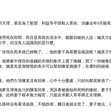
的天理，甚至為了慾望、利益等不惜殺人害命。涉嫌去年9月殺
被劈死在田間，而且是長跪在泥水中。親眼目睹的人說：施其方
行字，但沒有人認識寫的是什麼。
「你現在死本就已經晚了。」他的妻子為甚麼這樣說呢？施其方
，就將家中僅存的值錢的衣物到集市上賣了換錢，買了一些糧食
奪。施某先是假惺惺的表示可以幫助陳某挑擔子，在遭到拒絕後
養。他們久等陳某沒有回來，心中十分憂慮，只好向鄰居家借了
她夢見渾身血污的陳某回來，哭訴著被搶劫和死時的慘狀。妻子
傷。此時妻子根本無力報官，只能哀求鄰人草草將丈夫埋葬。
走路時沒有看清道路，不慎跌倒，幾日後就去世了。妻子無法，